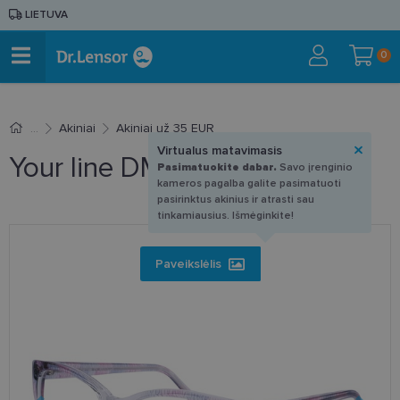
LIETUVA
0
Akiniai
Akiniai už 35 EUR
Virtualus matavimasis
Your line DM 1166 C1 52-17
Pasimatuokite dabar.
Savo įrenginio
kameros pagalba galite pasimatuoti
pasirinktus akinius ir atrasti sau
tinkamiausius. Išmėginkite!
Paveikslėlis