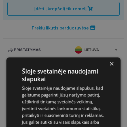
Įdėti į krepšelį tik rėmelį
Prekių likutis parduotuvėse
PRISTATYMAS
LIETUVA
×
Planuojamas
Pirmadienis 2026 m. rugpjūčio
Šioje svetainėje naudojami
pristatymas
24 d.
slapukai
Atsiėmimas optikoje
Nemokamai
Venipak paštomatai
1.90 €
Šioje svetainėje naudojame slapukus, kad
LP Express paštomatai
1.90 €
galėtume pagerinti Jūsų naršymo patirtį,
DPD paštomatai
2.50 €
užtikrinti tinkamą svetainės veikimą,
Omniva paštomatai
3.00 €
įvertinti svetainės lankomumo statistiką,
DPD kurjeris
2.60 €
pritaikyti ir suasmeninti turinį ir reklamas.
Jūs galite sutikti su visais slapukais arba