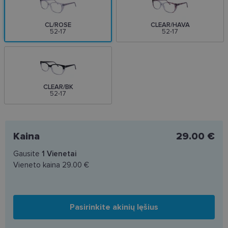
CL/ROSE
CLEAR/HAVA
52-17
52-17
CLEAR/BK
52-17
Kaina
29.00 €
Gausite
1
Vienetai
Vieneto kaina
29.00 €
Pasirinkite akinių lęšius