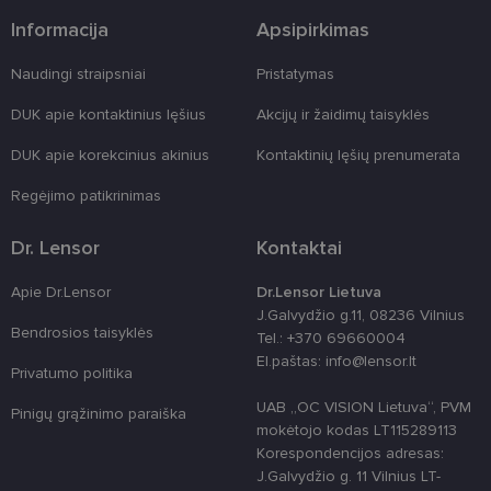
prieš
Informacija
Apsipirkimas
žiniatinklio
formas.
Naudingi straipsniai
Pristatymas
country_ok
www.lensor.lt
1 metai
shipping_country
www.lensor.lt
1 metai
DUK apie kontaktinius lęšius
Akcijų ir žaidimų taisyklės
clientId
www.lensor.lt
1 metai
Slapukas
DUK apie korekcinius akinius
Kontaktinių lęšių prenumerata
naudojamas
unikaliems
vartotojams
Regėjimo patikrinimas
atskirti,
atsitiktinai
sugeneruotą
Dr. Lensor
Kontaktai
numerį
priskiriant
kliento
Apie Dr.Lensor
Dr.Lensor Lietuva
identifikatori
Patobulinant
J.Galvydžio g.11, 08236 Vilnius
svetainės
Bendrosios taisyklės
Tel.: +370 69660004
našumą ir
funkcionalu
El.paštas: info@lensor.lt
ji yra
Privatumo politika
naudojama
vartotojo
UAB „OC VISION Lietuva“, PVM
Pinigų grąžinimo paraiška
patirčiai
mokėtojo kodas LT115289113
pagerinti.
Korespondencijos adresas:
CookieScriptConsent
11 mėnesį
Šį slapuką
CookieScript
J.Galvydžio g. 11 Vilnius LT-
3 savaitės
„Cookie-
www.lensor.lt