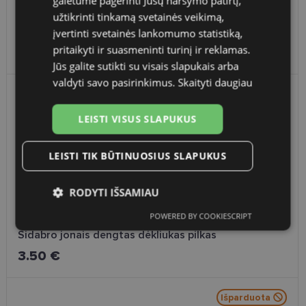
galėtume pagerinti Jūsų naršymo patirtį,
užtikrinti tinkamą svetainės veikimą,
HORIZ kontaktinių lęšių dėkliukas - mėlynė
įvertinti svetainės lankomumo statistiką,
pritaikyti ir suasmeninti turinį ir reklamas.
4.00 €
Jūs galite sutikti su visais slapukais arba
valdyti savo pasirinkimus.
Skaityti daugiau
Išparduota
LEISTI VISUS SLAPUKUS
LEISTI TIK BŪTINUOSIUS SLAPUKUS
RODYTI IŠSAMIAU
POWERED BY COOKIESCRIPT
Būtinieji
Statistikos
Rinkodaros
slapukai
slapukai
slapukai
Sidabro jonais dengtas dėkliukas pilkas
3.50 €
Funkciniai slapukai
Išparduota