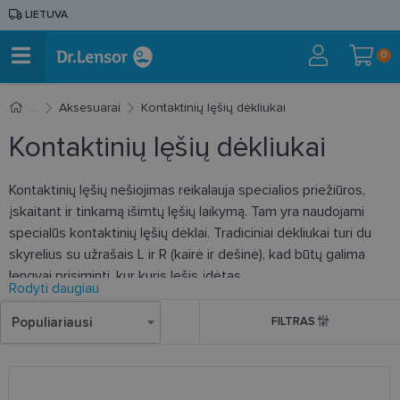
LIETUVA
0
Aksesuarai
Kontaktinių lęšių dėkliukai
Kontaktinių lęšių dėkliukai
Kontaktinių lęšių nešiojimas reikalauja specialios priežiūros,
įskaitant ir tinkamą išimtų lęšių laikymą. Tam yra naudojami
specialūs kontaktinių lęšių dėklai. Tradiciniai dėkliukai turi du
skyrelius su užrašais L ir R (kairė ir dešinė), kad būtų galima
lengvai prisiminti, kur kuris lęšis įdėtas.
Rodyti daugiau
Populiariausi
FILTRAS