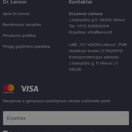
Dr. Lensor
Kontaktai
Apie Dr.Lensor
Dr.Lensor Lietuva
J.Galvydžio g.11, 08236 Vilnius
Bendrosios taisyklės
Tel.: +370 69660004
El.paštas: info@lensor.lt
Privatumo politika
UAB „OC VISION Lietuva“, PVM
Pinigų grąžinimo paraiška
mokėtojo kodas LT115289113
Korespondencijos adresas:
J.Galvydžio g. 11 Vilnius LT-
08236
Naujienas ir geriausius pasiūlymus visada sužinokite pirmi!
Įveskite el.pašto adresą