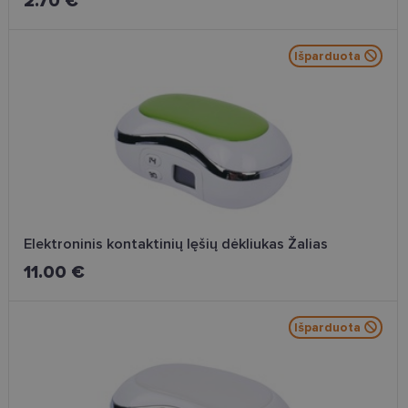
2.70 €
ji yra
naudojama
vartotojo
patirčiai
pagerinti.
Išparduota
CookieScriptConsent
11 mėnesį
Šį slapuką
CookieScript
3 savaitės
„Cookie-
www.lensor.lt
Script.com“
paslauga
naudoja
lankytojų
slapukų
sutikimo
nuostatoms
prisiminti.
Būtina, kad
Cookie-
Script.com
Elektroninis kontaktinių lęšių dėkliukas Žalias
slapukų
reklamjuostė
11.00 €
veiktų
tinkamai.
Išparduota