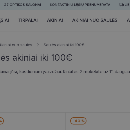
27 OPTIKOS SALONAI
KONTAKTINIŲ LĘŠIŲ PRENUMERATA
LI
ŠIAI
TIRPALAI
AKINIAI
AKINIAI NUO SAULĖS
A
Akiniai nuo saulės
Saulės akiniai iki 100€
ės akiniai iki 100€
kiniai jūsų kasdieniam įvaizdžiui. Rinkitės 2 mokėkite už 1*, daugi
%
- 40 %