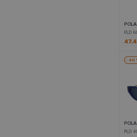
.len
POLA
PLD 6
47.4
- 40
POLA
PLD 4