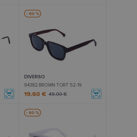
- 60 %
DIVERSO
94382 BROWN TORT 52-19
19.60 €
49.00 €
- 60 %