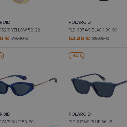
sor.lt
mėnuo
www.lensor.lt
ROID
POLAROID
052/S YELLOW 52-22
PLD 6074/S BLACK 99-00
0 €
53.40 €
79.00 €
89.00 €
 %
- 40 %
ROID
POLAROID
074/S BLUE 53-20
PLD 6126/S BLUE 56-16