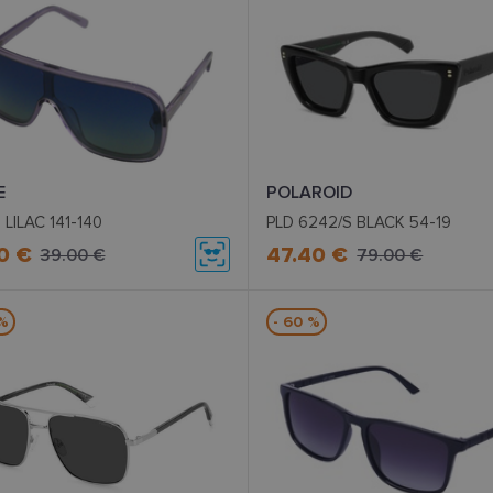
E
POLAROID
 LILAC 141-140
PLD 6242/S BLACK 54-19
0 €
47.40 €
39.00 €
79.00 €
 %
- 60 %