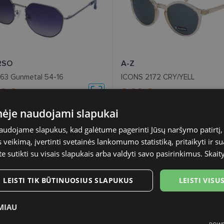
RSO
A-Z
163 Gunmetal 54-16
ICONS 2172 CRY/YELL
60 €
8.00 €
59.00 €
20.00 €
inėje naudojami slapukai
%
- 60 %
naudojame slapukus, kad galėtume pagerinti Jūsų naršymo patirtį, 
veikimą, įvertinti svetainės lankomumo statistiką, pritaikyti ir su
te sutikti su visais slapukais arba valdyti savo pasirinkimus.
Skait
LEISTI TIK BŪTINUOSIUS SLAPUKUS
LEISTI VIS
MIAU