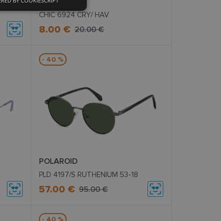
RED BY COOKIESCRIPT
A-Z
ciniai slapukai
CHIC 6924 CRY/ HAV
8.00 €
20.00 €
- 40 %
kai
įsta Jūsų įrenginį,
i. Šie slapukai
POLAROID
ūrimo platforma,
tainę nuo tam tikro
PLD 4197/S RUTHENIUM 53-18
ormas.
57.00 €
95.00 €
, atsitiktinai
- 40 %