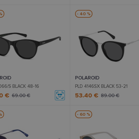
 %
- 40 %
ROID
POLAROID
066/S BLACK 48-16
PLD 4146SX BLACK 53-21
0 €
53.40 €
69.00 €
89.00 €
%
- 60 %