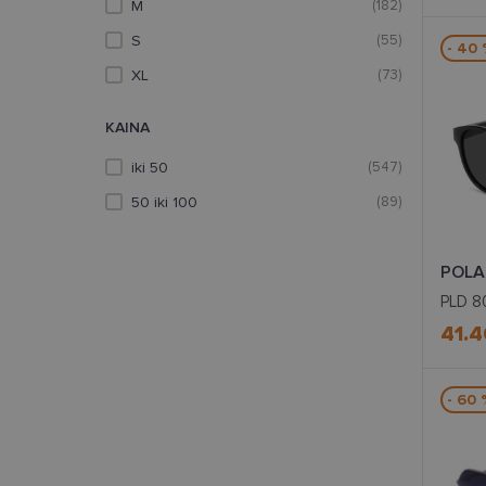
M
(182)
S
(55)
- 40
XL
(73)
KAINA
iki 50
(547)
50 iki 100
(89)
POLA
PLD 8
41.4
- 60 