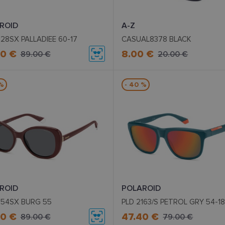
ROID
A-Z
128SX PALLADIEE 60-17
CASUAL8378 BLACK
40 €
8.00 €
89.00 €
20.00 €
 %
- 40 %
ROID
POLAROID
154SX BURG 55
PLD 2163/S PETROL GRY 54-1
40 €
47.40 €
89.00 €
79.00 €