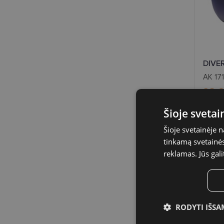
DIVE
AK 17
23.
Šioje sveta
- 60 
Šioje svetainėje 
tinkamą svetainės 
reklamas. Jūs gali
RODYTI IŠSA