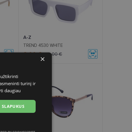
A-Z
TREND 4530 WHITE
8.00 €
20.00 €
×
- 60 %
užtikrinti
asmeninti turinį ir
yti daugiau
US SLAPUKUS