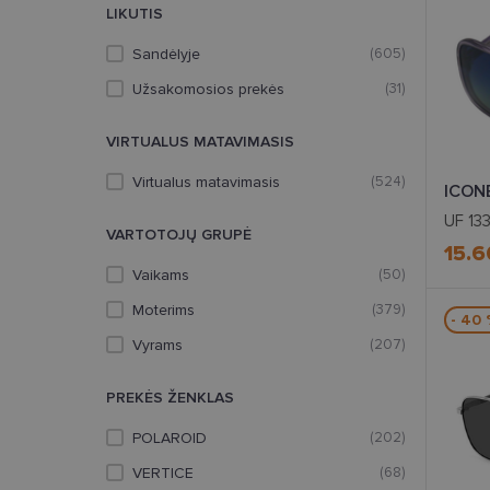
LIKUTIS
Sandėlyje
(605)
Užsakomosios prekės
(31)
VIRTUALUS MATAVIMASIS
Virtualus matavimasis
(524)
ICON
UF 133
VARTOTOJŲ GRUPĖ
15.6
Vaikams
(50)
Moterims
(379)
- 40
Vyrams
(207)
PREKĖS ŽENKLAS
POLAROID
(202)
VERTICE
(68)