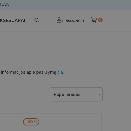
ETUVA
KSESUARAI
0
PRISIJUNGTI
au informacijos apie pasiūlymą
čia
.
Populiariausi
- 60 %