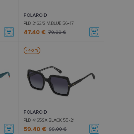
POLAROID
PLD 2163/S M.BLUE 56-17
47.40 €
79.00 €
- 40 %
POLAROID
8
PLD 4165SX BLACK 55-21
59.40 €
99.00 €