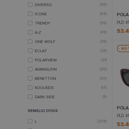
DIVERSO
(65)
ICONE
(64)
POLA
PLD 4
TRENDY
(59)
53.
A-Z
(49)
ONE WOLF
(25)
- 40
ECLAT
(23)
POLARVIEW
(21)
AVANGLION
(20)
BENETTON
(20)
KOOLKIDS
(17)
DARK SIDE
(3)
POLA
RĖMELIO DYDIS
PLD 4
L
(209)
53.