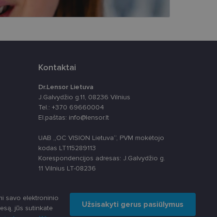
ankytojų slapukų
-Script.com slapukų
Kontaktai
Dr.Lensor Lietuva
J.Galvydžio g.11, 08236 Vilnius
apie tai, kaip
Tel.: +370 69660004
rią galutinis
El.paštas: info@lensor.lt
svetainėje.
alytics“ - tai
paslaugos
 nustatytų, ar
s skiriant
UAB „OC VISION Lietuva“, PVM mokėtojo
ų. Ji įtraukiama į
skaičiuojant
kodas LT115289113
apie tai, kaip
izės ataskaitoms.
Korespondencijos adresas: J.Galvydžio g.
rią galutinis
svetainėje.
anso būseną.
11 Vilnius LT-08236
ių kaip trečiųjų
ų svetainę
i savo elektroninio
Užsisakyti gerus pasiūlymus
esą, jūs sutinkate