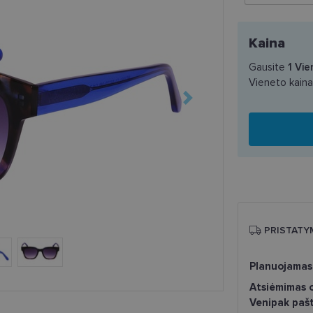
Kaina
Gausite
1
Vie
Vieneto kain
PRISTATY
Planuojamas
Atsiėmimas o
Venipak paš