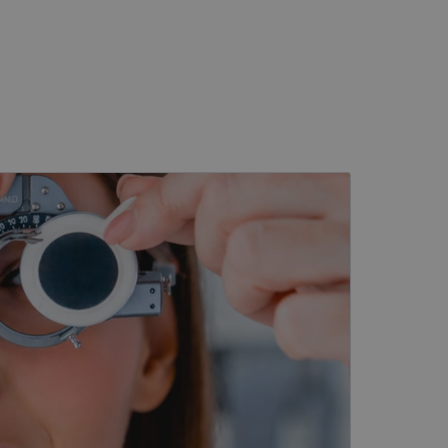
kai
įsta Jūsų įrenginį,
i. Šie slapukai
ūrimo platforma,
tainę nuo tam tikro
ormas.
, atsitiktinai
iui. Patobulinant
ma vartotojo