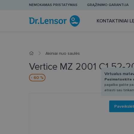
NEMOKAMAS PRISTATYMAS
GRĄŽINIMO GARANTIJA
KONTAKTINIAI LĘ
Akiniai nuo saulės
Vertice MZ 2001 C1 52-2
Virtualus mata
- 60 %
Pasimatuokite 
pagalba galite pas
atrasti sau tinka
Paveikslėl