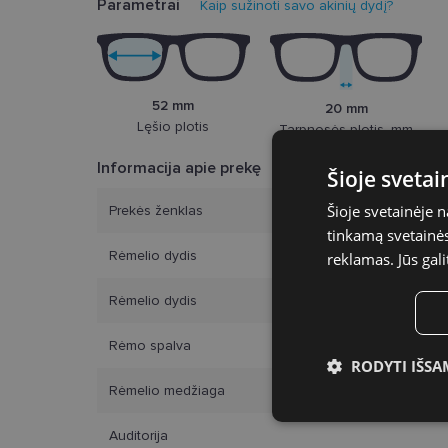
Parametrai
Kaip sužinoti savo akinių dydį?
52 mm
20 mm
Lęšio plotis
Tarpnosės plotis, mm
Informacija apie prekę
Šioje sveta
Šioje svetainėje 
Prekės ženklas
tinkamą svetainės 
Rėmelio dydis
reklamas. Jūs gali
Rėmelio dydis
Rėmo spalva
RODYTI IŠSA
Rėmelio medžiaga
Būtinieji slap
Auditorija