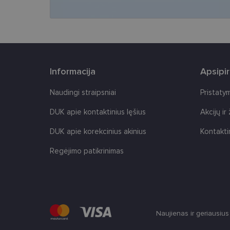
CookieScriptConse
Informacija
Apsipi
Tei
Pavadinimas
Naudingi straipsniai
Pristaty
Do
Pavadinimas
_gcl_au
Goo
DUK apie kontaktinius lęšius
Akcijų ir
.len
_ga
DUK apie korekcinius akinius
Kontakti
test_cookie
Goo
.do
Regėjimo patikrinimas
IDE
Goo
.do
_ga_2507GF1K8X
_fbp
Met
__kla_id
Inc.
.len
Naujienas ir geriausiu