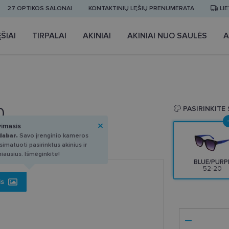
27 OPTIKOS SALONAI
KONTAKTINIŲ LĘŠIŲ PRENUMERATA
LI
ŠIAI
TIRPALAI
AKINIAI
AKINIAI NUO SAULĖS
A
0
PASIRINKITE
vimasis
dabar.
Savo įrenginio kameros
imatuoti pasirinktus akinius ir
miausius. Išmėginkite!
BLUE/PURP
52-20
is