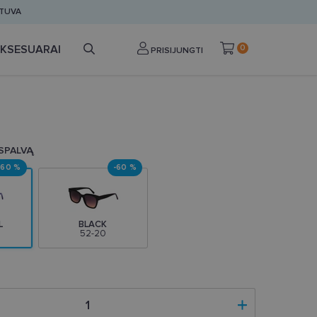
ETUVA
KSESUARAI
0
PRISIJUNGTI
 SPALVĄ
-60 %
-60 %
L
BLACK
52-20