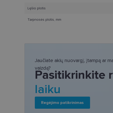
Lęšio plotis
Tarpnosės plotis, mm
Bū
Šie slapukai yra būtin
tačiau neatskleidžia 
saugomi Jūsų įrenginyj
Šie būtinieji slapuka
Jaučiate akių nuovargį, įtampą ar mat
Pavadinimas
vaizdą?
Pasitikrinkite
csrftoken
laiku
country_ok
shipping_country
clientId
Regėjimo patikrinimas