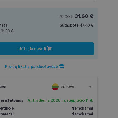
31.60 €
79.00 €
netai
Sutaupote
47.40 €
a
31.60 €
Įdėti į krepšelį
Prekių likutis parduotuvėse
MAS
LIETUVA
 pristatymas
Antradienis 2026 m. rugpjūčio 11 d.
ptikoje
Nemokamai
tomatai
Nemokamai