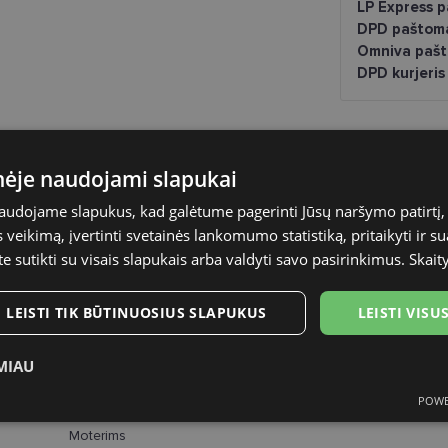
LP Express 
DPD paštom
Omniva pašt
DPD kurjeris
inėje naudojami slapukai
naudojame slapukus, kad galėtume pagerinti Jūsų naršymo patirtį, 
VERTICE
veikimą, įvertinti svetainės lankomumo statistiką, pritaikyti ir su
52-20
te sutikti su visais slapukais arba valdyti savo pasirinkimus.
Skait
M
LEISTI TIK BŪTINUOSIUS SLAPUKUS
LEISTI VIS
blue/purpl
MIAU
Plastmasinis
POWE
ukai
Statistikos slapukai
Rinkodaros slapukai
Funk
Moterims