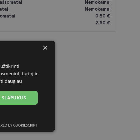
paštomatai
Nemokamai
atai
Nemokamai
omatai
0.50 €
2.60 €
×
užtikrinti
asmeninti turinį ir
yti daugiau
US SLAPUKUS
RED BY COOKIESCRIPT
ciniai slapukai