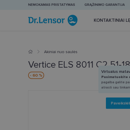
NEMOKAMAS PRISTATYMAS
GRĄŽINIMO GARANTIJA
KONTAKTINIAI LĘ
Akiniai nuo saulės
Vertice ELS 8011 C2 51-1
Virtualus mata
- 60 %
Pasimatuokite 
pagalba galite pas
atrasti sau tinka
Paveikslėl