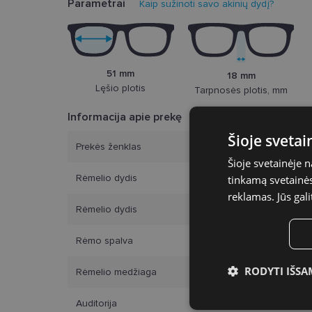
Parametrai
Kaip sužinoti savo akinių dydį?
51 mm
18 mm
Lęšio plotis
Tarpnosės plotis, mm
Informacija apie prekę
Šioje sveta
Prekės ženklas
Šioje svetainėje 
Rėmelio dydis
tinkamą svetainės 
reklamas. Jūs gali
Rėmelio dydis
Rėmo spalva
RODYTI IŠSA
Rėmelio medžiaga
Būtinieji slap
Auditorija