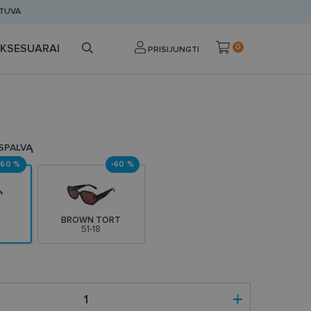
ETUVA
KSESUARAI
0
PRISIJUNGTI
 SPALVĄ
-60 %
-60 %
BROWN TORT
51-18