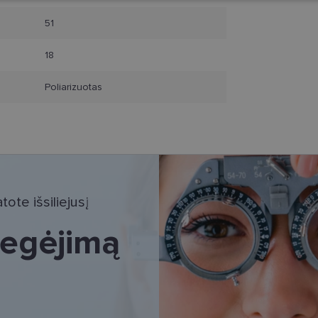
51
18
Poliarizuotas
tinieji slapukai
Statistikos slapukai
Rinkodaros slapukai
Funkciniai slapu
i, kad galėtumėte naršyti svetainės turinį bei naudotis jo funkcijomis. Šie slapukai atpaž
Jūsų tapatybės, taip pat nerenka informacijos. Be šių slapukų tinklalapis neveiks tinkama
e, kol slapukai atlieka savo funkcijas, bet ne ilgiau kaip dvejus metus.
i nustatomi automatiškai.
Teikėjas
/
Galiojimas
Aprašymas
Domenas
ote išsiliejusį
www.lensor.lt
11 mėnesį
Šis slapukas yra susietas su „Django“ žiniatinklio k
4 savaitės
skirta „Python“. Jis sukurtas siekiant apsaugoti sve
 regėjimą
tipo programinės įrangos atakos prieš žiniatinklio f
www.lensor.lt
1 metai
www.lensor.lt
1 metai
www.lensor.lt
1 metai
Slapukas naudojamas unikaliems vartotojams atskirti
sugeneruotą numerį priskiriant kliento identifikator
svetainės našumą ir funkcionalumą, ji yra naudoja