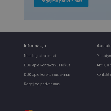
Regėjimo patikrinimas
CookieScriptConse
Informacija
Apsipi
Tei
Pavadinimas
Do
Naudingi straipsniai
Pristaty
Pavadinimas
_gcl_au
Goo
.len
DUK apie kontaktinius lęšius
Akcijų ir
_ga
test_cookie
Goo
DUK apie korekcinius akinius
Kontakti
.do
IDE
Regėjimo patikrinimas
Goo
.do
_ga_2507GF1K8X
_fbp
Met
__kla_id
Inc.
.len