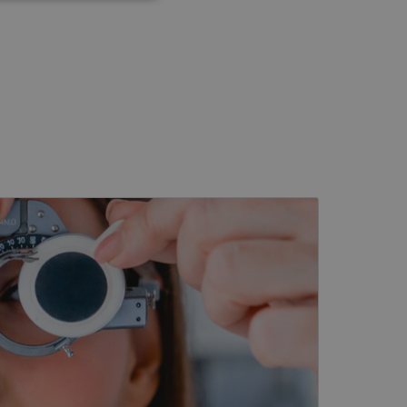
kai
įsta Jūsų įrenginį,
i. Šie slapukai
ūrimo platforma,
tainę nuo tam tikro
ormas.
, atsitiktinai
iui. Patobulinant
ma vartotojo