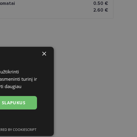
omatai
0.50 €
2.60 €
×
užtikrinti
asmeninti turinį ir
yti daugiau
US SLAPUKUS
RED BY COOKIESCRIPT
ciniai slapukai