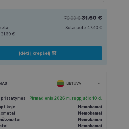
31.60 €
79.00 €
netai
Sutaupote
47.40 €
a
31.60 €
Įdėti į krepšelį
MAS
LIETUVA
 pristatymas
Pirmadienis 2026 m. rugpjūčio 10 d.
ptikoje
Nemokamai
tomatai
Nemokamai
paštomatai
Nemokamai
atai
Nemokamai