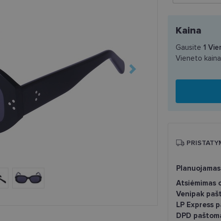
Kaina
Gausite
1
Vie
Vieneto kain
PRISTATY
Planuojamas
Atsiėmimas o
Venipak paš
LP Express 
DPD paštom