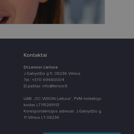
ankytojų slapukų
-Script.com slapukų
Kontaktai
Dr.Lensor Lietuva
apie tai, kaip
J.Galvydžio g.11, 08236 Vilnius
rią galutinis
svetainėje.
Tel.: +370 69660004
alytics“ - tai
paslaugos
El.paštas: info@lensor.lt
 nustatytų, ar
s skiriant
ų. Ji įtraukiama į
skaičiuojant
UAB „OC VISION Lietuva“, PVM mokėtojo
apie tai, kaip
izės ataskaitoms.
kodas LT115289113
rią galutinis
svetainėje.
anso būseną.
Korespondencijos adresas: J.Galvydžio g.
11 Vilnius LT-08236
ių kaip trečiųjų
ų svetainę