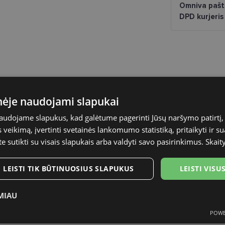
Omniva pašt
DPD kurjeris
inėje naudojami slapukai
VERTICE
naudojame slapukus, kad galėtume pagerinti Jūsų naršymo patirtį, 
51-18
veikimą, įvertinti svetainės lankomumo statistiką, pritaikyti ir su
te sutikti su visais slapukais arba valdyti savo pasirinkimus.
Skait
S
LEISTI TIK BŪTINUOSIUS SLAPUKUS
LEISTI VIS
black
MIAU
Plastmasinis
POWE
ukai
Statistikos slapukai
Rinkodaros slapukai
Funk
Moterims