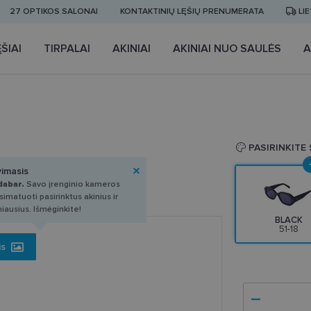
27 OPTIKOS SALONAI
KONTAKTINIŲ LĘŠIŲ PRENUMERATA
LI
ŠIAI
TIRPALAI
AKINIAI
AKINIAI NUO SAULĖS
A
8
PASIRINKITE
vimasis
dabar.
Savo įrenginio kameros
imatuoti pasirinktus akinius ir
miausius. Išmėginkite!
BLACK
51-18
is