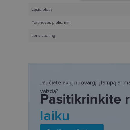
Lęšio plotis
Tarpnosės plotis, mm
Lens coating
Bū
Šie slapukai yra būtin
tačiau neatskleidžia 
saugomi Jūsų įrenginyj
Šie būtinieji slapuka
Pavadinimas
Jaučiate akių nuovargį, įtampą ar mat
csrftoken
vaizdą?
Pasitikrinkite
country_ok
laiku
shipping_country
clientId