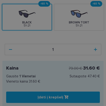
-60 %
-60 %
BLACK
BROWN TORT
51-21
51-21
Kaina
31.60 €
79.00 €
Gausite
1
Vienetai
Sutaupote
47.40 €
Vieneto kaina
31.60 €
Įdėti į krepšelį