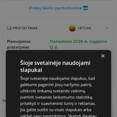
Prekių likutis parduotuvėse
PRISTATYMAS
LIETUVA
Planuojamas
Trečiadienis 2026 m. rugpjūčio
pristatymas
12 d.
×
Atsiėmimas optikoje
Nemokamai
Venipak paštomatai
Nemokamai
Šioje svetainėje naudojami
LP Express paštomatai
Nemokamai
slapukai
DPD paštomatai
Nemokamai
Šioje svetainėje naudojame slapukus, kad
Omniva paštomatai
0.50 €
DPD kurjeris
2.60 €
galėtume pagerinti Jūsų naršymo patirtį,
užtikrinti tinkamą svetainės veikimą,
įvertinti svetainės lankomumo statistiką,
Informacija apie prekę
pritaikyti ir suasmeninti turinį ir reklamas.
Jūs galite sutikti su visais slapukais arba
Prekės ženklas
VERTICE
valdyti savo pasirinkimus.
Skaityti daugiau