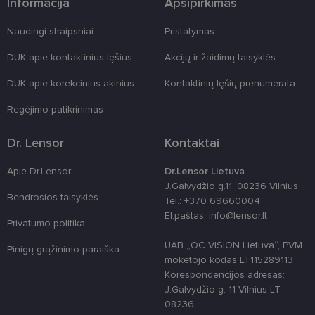
Informacija
Apsipirkimas
prieš
žiniatinklio
formas.
Naudingi straipsniai
Pristatymas
country_ok
www.lensor.lt
1 metai
DUK apie kontaktinius lęšius
Akcijų ir žaidimų taisyklės
shipping_country
www.lensor.lt
1 metai
clientId
www.lensor.lt
1 metai
Slapukas
DUK apie korekcinius akinius
Kontaktinių lęšių prenumerata
naudojamas
unikaliems
Regėjimo patikrinimas
vartotojams
atskirti,
atsitiktinai
Dr. Lensor
Kontaktai
sugeneruotą
numerį
priskiriant
kliento
Apie Dr.Lensor
Dr.Lensor Lietuva
identifikatori
J.Galvydžio g.11, 08236 Vilnius
Patobulinant
Bendrosios taisyklės
svetainės
Tel.: +370 69660004
našumą ir
El.paštas: info@lensor.lt
funkcionalu
Privatumo politika
ji yra
naudojama
UAB „OC VISION Lietuva“, PVM
Pinigų grąžinimo paraiška
vartotojo
patirčiai
mokėtojo kodas LT115289113
pagerinti.
Korespondencijos adresas:
J.Galvydžio g. 11 Vilnius LT-
CookieScriptConsent
11 mėnesį
Šį slapuką
CookieScript
3 savaitės
„Cookie-
www.lensor.lt
08236
Script.com“