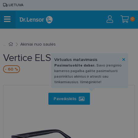
LIETUVA
0
Akiniai nuo saulės
Vertice ELS 8002 C2 51-21
Virtualus matavimasis
Pasimatuokite dabar.
Savo įrenginio
- 60 %
kameros pagalba galite pasimatuoti
pasirinktus akinius ir atrasti sau
tinkamiausius. Išmėginkite!
Paveikslėlis