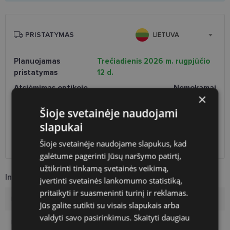
PRISTATYMAS
LIETUVA
Planuojamas
Trečiadienis 2026 m. rugpjūčio
pristatymas
12 d.
Atsiėmimas optikoje
Nemokamai
×
Venipak paštomatai
Nemokamai
Šioje svetainėje naudojami
LP Express paštomatai
Nemokamai
DPD paštomatai
Nemokamai
slapukai
Omniva paštomatai
0.50 €
Šioje svetainėje naudojame slapukus, kad
DPD kurjeris
2.60 €
galėtume pagerinti Jūsų naršymo patirtį,
užtikrinti tinkamą svetainės veikimą,
Informacija apie prekę
įvertinti svetainės lankomumo statistiką,
pritaikyti ir suasmeninti turinį ir reklamas.
Prekės ženklas
VERTICE
Jūs galite sutikti su visais slapukais arba
valdyti savo pasirinkimus.
Skaityti daugiau
Rėmelio dydis
51-22