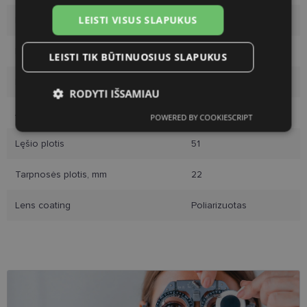
LEISTI VISUS SLAPUKUS
Rėmelio dydis
L
Rėmo spalva
black
LEISTI TIK BŪTINUOSIUS SLAPUKUS
Rėmelio medžiaga
Plastmasinis
RODYTI IŠSAMIAU
Auditorija
Moterims
POWERED BY COOKIESCRIPT
Būtinieji
Statistikos
Rinkodaros
slapukai
slapukai
slapukai
Lęšio plotis
51
Tarpnosės plotis, mm
22
Funkciniai slapukai
Lens coating
Poliarizuotas
Būtinieji slapukai
Statistikos slapukai
Rinkodaros slapukai
Funkciniai slapukai