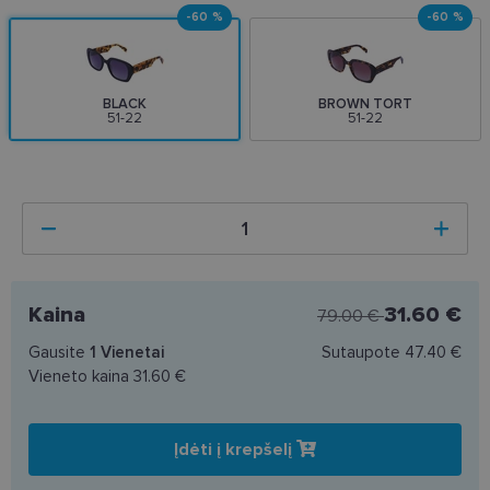
-60 %
-60 %
BLACK
BROWN TORT
51-22
51-22
Kaina
31.60 €
79.00 €
Gausite
1
Vienetai
Sutaupote
47.40 €
Vieneto kaina
31.60 €
Įdėti į krepšelį