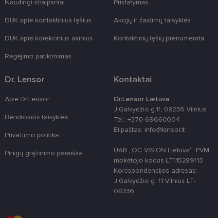
Naudingi straipsniai
Pristatymas
formas.
country_ok
www.lensor.lt
1 metai
DUK apie kontaktinius lęšius
Akcijų ir žaidimų taisyklės
shipping_country
www.lensor.lt
1 metai
DUK apie korekcinius akinius
Kontaktinių lęšių prenumerata
clientId
www.lensor.lt
1 metai
Slapukas
naudojamas
Regėjimo patikrinimas
unikaliems
vartotojams
atskirti,
Dr. Lensor
Kontaktai
atsitiktinai
sugeneruotą
numerį
Apie Dr.Lensor
Dr.Lensor Lietuva
priskiriant
kliento
J.Galvydžio g.11, 08236 Vilnius
identifikatori
Bendrosios taisyklės
Tel.: +370 69660004
Patobulinant
svetainės
El.paštas: info@lensor.lt
Privatumo politika
našumą ir
funkcionalu
ji yra
UAB „OC VISION Lietuva“, PVM
Pinigų grąžinimo paraiška
naudojama
mokėtojo kodas LT115289113
vartotojo
patirčiai
Korespondencijos adresas:
pagerinti.
J.Galvydžio g. 11 Vilnius LT-
CookieScriptConsent
11 mėnesį
Šį slapuką
08236
CookieScript
3 savaitės
„Cookie-
www.lensor.lt
Script.com“
paslauga
naudoja