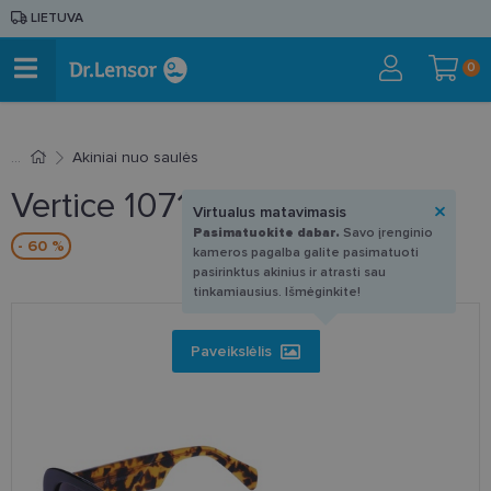
LIETUVA
0
Akiniai nuo saulės
Vertice 107153S C1 51-22
Virtualus matavimasis
Pasimatuokite dabar.
Savo įrenginio
- 60 %
kameros pagalba galite pasimatuoti
pasirinktus akinius ir atrasti sau
tinkamiausius. Išmėginkite!
Paveikslėlis