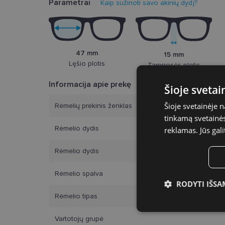
Parametrai
Kaip sužinoti savo akinių dydį?
47 mm
15 mm
Lęšio plotis
Tarpnosės plotis
Informacija apie prekę
Šioje sveta
Šioje svetainėje 
Rėmelių prekinis ženklas
tinkamą svetainės 
Rėmelio dydis
reklamas. Jūs gali
Rėmelio dydis
Rėmelio spalva
RODYTI IŠSA
Rėmelio tipas
Būtinieji slap
Vartotojų grupė