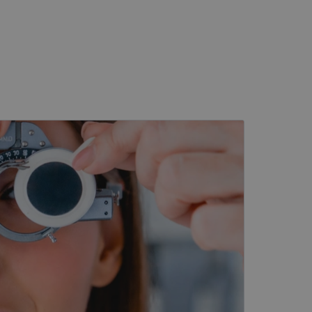
kai
įsta Jūsų įrenginį,
i. Šie slapukai
ūrimo platforma,
tainę nuo tam tikro
ormas.
, atsitiktinai
iui. Patobulinant
ma vartotojo