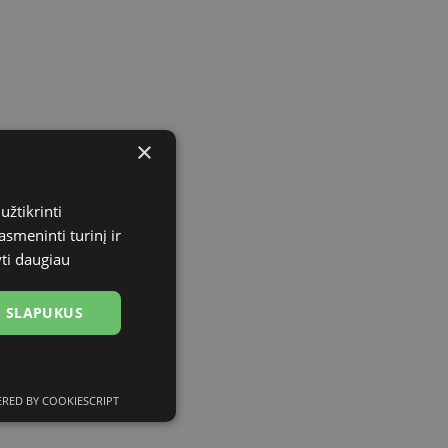
×
užtikrinti
asmeninti turinį ir
yti daugiau
US SLAPUKUS
RED BY COOKIESCRIPT
ciniai slapukai