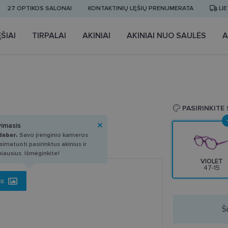
27 OPTIKOS SALONAI
KONTAKTINIŲ LĘŠIŲ PRENUMERATA
LI
ŠIAI
TIRPALAI
AKINIAI
AKINIAI NUO SAULĖS
A
PASIRINKITE
vimasis
dabar.
Savo įrenginio kameros
imatuoti pasirinktus akinius ir
miausius. Išmėginkite!
VIOLET
47-15
is
Š