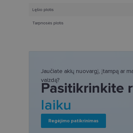
Lęšio plotis
Tarpnosės plotis
Bū
Šie slapukai yra būtin
tačiau neatskleidžia 
saugomi Jūsų įrenginyj
Šie būtinieji slapuka
Jaučiate akių nuovargį, įtampą ar mat
Pavadinimas
vaizdą?
Pasitikrinkite
csrftoken
laiku
country_ok
shipping_country
clientId
Regėjimo patikrinimas