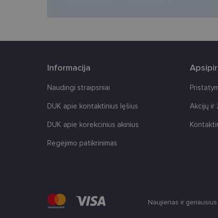
CookieScriptConse
Informacija
Apsipi
Tei
Pavadinimas
Naudingi straipsniai
Pristaty
Do
Pavadinimas
_gcl_au
Goo
DUK apie kontaktinius lęšius
Akcijų ir
.len
_ga
DUK apie korekcinius akinius
Kontakti
test_cookie
Goo
.do
Regėjimo patikrinimas
IDE
Goo
.do
_ga_2507GF1K8X
_fbp
Met
__kla_id
Inc.
.len
Naujienas ir geriausiu