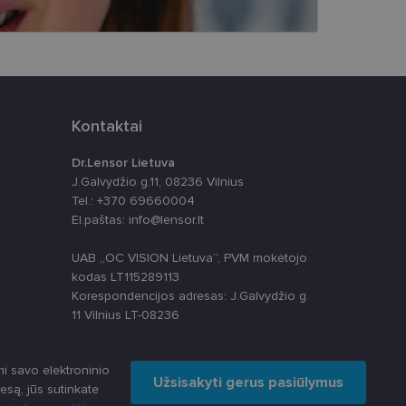
ankytojų slapukų
-Script.com slapukų
Kontaktai
Dr.Lensor Lietuva
J.Galvydžio g.11, 08236 Vilnius
apie tai, kaip
Tel.: +370 69660004
rią galutinis
El.paštas: info@lensor.lt
svetainėje.
alytics“ - tai
paslaugos
 nustatytų, ar
s skiriant
UAB „OC VISION Lietuva“, PVM mokėtojo
ų. Ji įtraukiama į
skaičiuojant
kodas LT115289113
apie tai, kaip
izės ataskaitoms.
Korespondencijos adresas: J.Galvydžio g.
rią galutinis
svetainėje.
anso būseną.
11 Vilnius LT-08236
ių kaip trečiųjų
ų svetainę
i savo elektroninio
Užsisakyti gerus pasiūlymus
esą, jūs sutinkate