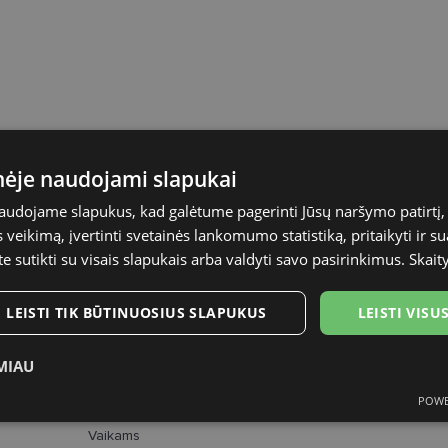
inėje naudojami slapukai
naudojame slapukus, kad galėtume pagerinti Jūsų naršymo patirtį, 
TRENDY
veikimą, įvertinti svetainės lankomumo statistiką, pritaikyti ir su
47-15
te sutikti su visais slapukais arba valdyti savo pasirinkimus.
Skait
S
LEISTI TIK BŪTINUOSIUS SLAPUKUS
LEISTI VIS
violet
MIAU
Plastmasinis
POWE
ukai
Statistikos slapukai
Rinkodaros slapukai
Funk
Vaikams