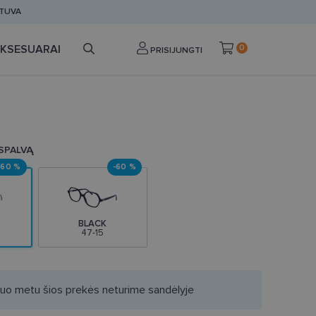
ETUVA
KSESUARAI
0
PRISIJUNGTI
 SPALVĄ
-60 %
-60 %
BLACK
47-15
iuo metu šios prekės neturime sandėlyje