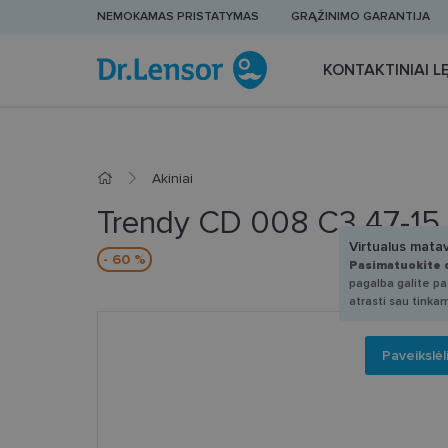
NEMOKAMAS PRISTATYMAS
GRĄŽINIMO GARANTIJA
KONTAKTINIAI LĘ
Akiniai
Trendy CD 008 C3 47-15
Virtualus mata
- 60 %
Pasimatuokite 
pagalba galite pas
atrasti sau tinka
Paveikslėl