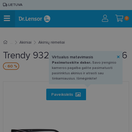
LIETUVA
0
Akiniai
Akinių rėmeliai
Trendy 932MX008 BKL1 55-16
Virtualus matavimasis
Pasimatuokite dabar.
Savo įrenginio
- 60 %
kameros pagalba galite pasimatuoti
pasirinktus akinius ir atrasti sau
tinkamiausius. Išmėginkite!
Paveikslėlis