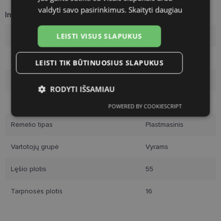
valdyti savo pasirinkimus.
Skaityti daugiau
Informacija apie prekę
LEISTI VISUS SLAPUKUS
Rėmelių prekinis ženklas
TRENDY
Rėmelio dydis
55-16
LEISTI TIK BŪTINUOSIUS SLAPUKUS
Rėmelio dydis
M
RODYTI IŠSAMIAU
Rėmelio spalva
black
POWERED BY COOKIESCRIPT
Būtinieji
Statistikos
Rinkodaros
slapukai
slapukai
slapukai
Rėmelio tipas
Plastmasinis
Vartotojų grupė
Vyrams
Funkciniai slapukai
Lęšio plotis
55
Tarpnosės plotis
16