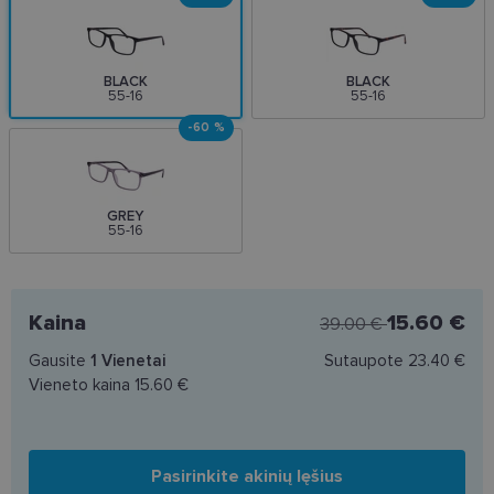
BLACK
BLACK
55-16
55-16
-60 %
GREY
55-16
Kaina
15.60 €
39.00 €
Gausite
1
Vienetai
Sutaupote
23.40 €
Vieneto kaina
15.60 €
Pasirinkite akinių lęšius