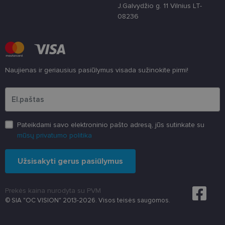
3 savaitės
„Cookie-
www.lensor.lt
J.Galvydžio g. 11 Vilnius LT-
Script.com“
paslauga
08236
naudoja
lankytojų
slapukų
sutikimo
nuostatoms
prisiminti.
Būtina, kad
Naujienas ir geriausius pasiūlymus visada sužinokite pirmi!
Cookie-
Script.com
Įveskite el.pašto adresą
slapukų
reklamjuostė
veiktų
tinkamai.
Pateikdami savo elektroninio pašto adresą, jūs sutinkate su
mūsų privatumo politika
Užsisakyti gerus pasiūlymus
Prekės kaina nurodyta su PVM
© SIA "OC VISION" 2013-2026. Visos teisės saugomos.
Teikėjas
/
Pavadinimas
Galiojimas
Aprašymas
Domenas