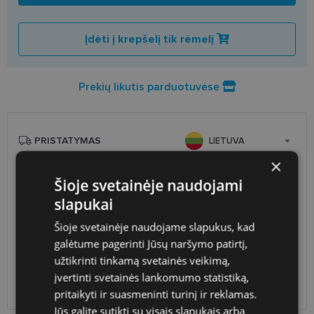
Įdėti į krepšelį tik rėmelį
Prekių likutis parduotuvėse
PRISTATYMAS
LIETUVA
×
Planuojamas
Trečiadienis 2026 m. rugpjūčio
Šioje svetainėje naudojami
pristatymas
26 d.
slapukai
Atsiėmimas optikoje
Nemokamai
Šioje svetainėje naudojame slapukus, kad
Venipak paštomatai
1.90 €
galėtume pagerinti Jūsų naršymo patirtį,
LP Express paštomatai
1.90 €
DPD paštomatai
2.50 €
užtikrinti tinkamą svetainės veikimą,
Omniva paštomatai
3.00 €
įvertinti svetainės lankomumo statistiką,
DPD kurjeris
2.60 €
pritaikyti ir suasmeninti turinį ir reklamas.
Jūs galite sutikti su visais slapukais arba