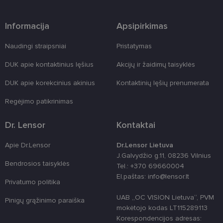
įrangos atak
prieš
žiniatinklio
Informacija
Apsipirkimas
formas.
country_ok
www.lensor.lt
1 metai
Naudingi straipsniai
Pristatymas
shipping_country
www.lensor.lt
1 metai
DUK apie kontaktinius lęšius
Akcijų ir žaidimų taisyklės
clientId
www.lensor.lt
1 metai
Slapukas
naudojamas
DUK apie korekcinius akinius
Kontaktinių lęšių prenumerata
unikaliems
vartotojams
atskirti,
Regėjimo patikrinimas
atsitiktinai
sugeneruotą
numerį
Dr. Lensor
Kontaktai
priskiriant
kliento
identifikatori
Apie Dr.Lensor
Dr.Lensor Lietuva
Patobulinant
svetainės
J.Galvydžio g.11, 08236 Vilnius
našumą ir
Bendrosios taisyklės
Tel.: +370 69660004
funkcionalu
ji yra
El.paštas: info@lensor.lt
naudojama
Privatumo politika
vartotojo
patirčiai
UAB „OC VISION Lietuva“, PVM
Pinigų grąžinimo paraiška
pagerinti.
mokėtojo kodas LT115289113
CookieScriptConsent
11 mėnesį
Šį slapuką
CookieScript
Korespondencijos adresas: