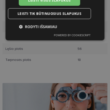
LEISTI VISUS SLAPUKUS
Rėmelio dydis
L
LEISTI TIK BŪTINUOSIUS SLAPUKUS
Rėmelio spalva
gold
RODYTI IŠSAMIAU
Rėmelio tipas
Metalas
POWERED BY COOKIESCRIPT
Būtinieji
Statistikos
Rinkodaros
Vartotojų grupė
Moterims
slapukai
slapukai
slapukai
Lęšio plotis
56
Tarpnosės plotis
18
Funkciniai slapukai
Būtinieji slapukai
Statistikos slapukai
Rinkodaros slapukai
Funkciniai slapukai