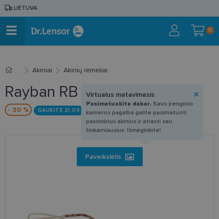
LIETUVA
0
Akiniai
Akinių rėmeliai
Rayban RB 6552 2993 56-18
Virtualus matavimasis
Pasimatuokite dabar.
Savo įrenginio
- 30 %
GAUKITE 21.09
kameros pagalba galite pasimatuoti
pasirinktus akinius ir atrasti sau
tinkamiausius. Išmėginkite!
Paveikslėlis