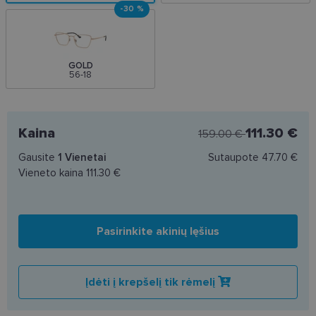
-30 %
GOLD
56-18
Kaina
111.30 €
159.00 €
Gausite
1
Vienetai
Sutaupote
47.70 €
Vieneto kaina
111.30 €
Pasirinkite akinių lęšius
Įdėti į krepšelį tik rėmelį