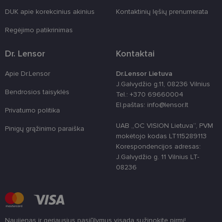
country_ok
www.lensor.lt
1 metai
DUK apie korekcinius akinius
Kontaktinių lęšių prenumerata
shipping_country
www.lensor.lt
1 metai
Regėjimo patikrinimas
clientId
www.lensor.lt
1 metai
Slapukas
naudojamas
unikaliems
Dr. Lensor
Kontaktai
vartotojams
atskirti,
atsitiktinai
Apie Dr.Lensor
Dr.Lensor Lietuva
sugeneruotą
numerį
J.Galvydžio g.11, 08236 Vilnius
priskiriant
Bendrosios taisyklės
Tel.: +370 69660004
kliento
identifikatori
El.paštas: info@lensor.lt
Privatumo politika
Patobulinant
svetainės
našumą ir
UAB „OC VISION Lietuva“, PVM
Pinigų grąžinimo paraiška
funkcionalu
mokėtojo kodas LT115289113
ji yra
naudojama
Korespondencijos adresas:
vartotojo
J.Galvydžio g. 11 Vilnius LT-
patirčiai
pagerinti.
08236
CookieScriptConsent
11 mėnesį
Šį slapuką
CookieScript
3 savaitės
„Cookie-
www.lensor.lt
Script.com“
paslauga
naudoja
lankytojų
Naujienas ir geriausius pasiūlymus visada sužinokite pirmi!