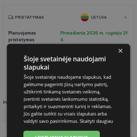
PRISTATYMAS
LIETUVA
Planuojamas
Pirmadienis 2026 m. rugsėjo 21
pristatymas
d.
×
Atsiėmimas optikoje
Nemokamai
Venipak paštomatai
Nemokamai
Šioje svetainėje naudojami
LP Express paštomatai
Nemokamai
slapukai
DPD paštomatai
Nemokamai
Omniva paštomatai
0.50 €
Šioje svetainėje naudojame slapukus, kad
DPD kurjeris
Nemokamai
galėtume pagerinti Jūsų naršymo patirtį,
užtikrinti tinkamą svetainės veikimą,
įvertinti svetainės lankomumo statistiką,
Informacija apie prekę
pritaikyti ir suasmeninti turinį ir reklamas.
Jūs galite sutikti su visais slapukais arba
Rėmelių prekinis ženklas
RAYBAN
valdyti savo pasirinkimus.
Skaityti daugiau
Rėmelio dydis
56-18