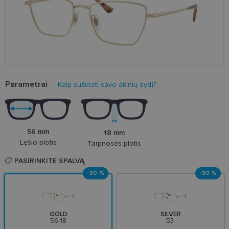
Parametrai
Kaip sužinoti savo akinių dydį?
56 mm
18 mm
Lęšio plotis
Tarpnosės plotis
PASIRINKITE SPALVĄ
-30 %
-30 %
GOLD
SILVER
56-18
53-