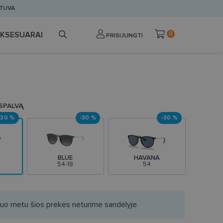
ETUVA
KSESUARAI
0
PRISIJUNGTI
 SPALVĄ
-30 %
-30 %
-30 %
BLUE
HAVANA
54-18
54
iuo metu šios prekės neturime sandėlyje