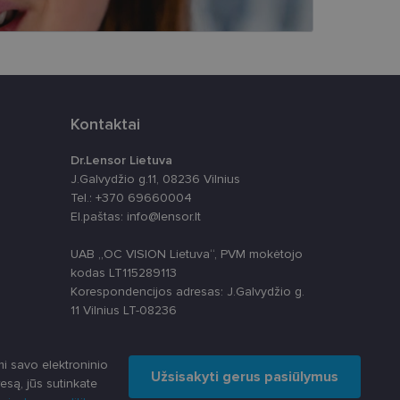
ankytojų slapukų
-Script.com slapukų
Kontaktai
Dr.Lensor Lietuva
J.Galvydžio g.11, 08236 Vilnius
apie tai, kaip
Tel.: +370 69660004
rią galutinis
El.paštas: info@lensor.lt
svetainėje.
alytics“ - tai
paslaugos
 nustatytų, ar
s skiriant
UAB „OC VISION Lietuva“, PVM mokėtojo
ų. Ji įtraukiama į
skaičiuojant
kodas LT115289113
apie tai, kaip
izės ataskaitoms.
Korespondencijos adresas: J.Galvydžio g.
rią galutinis
svetainėje.
anso būseną.
11 Vilnius LT-08236
ių kaip trečiųjų
ų svetainę
i savo elektroninio
Užsisakyti gerus pasiūlymus
esą, jūs sutinkate