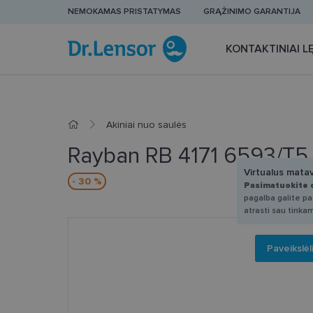
NEMOKAMAS PRISTATYMAS
GRĄŽINIMO GARANTIJA
KONTAKTINIAI LĘ
Akiniai nuo saulės
Rayban RB 4171 6593/T5
Virtualus mata
- 30 %
Pasimatuokite 
pagalba galite pas
atrasti sau tinka
Paveikslėl