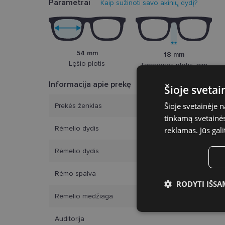
Parametrai
Kaip sužinoti savo akinių dydį?
54 mm
18 mm
Lęšio plotis
Tarpnosės plotis, mm
Informacija apie prekę
Šioje sveta
Šioje svetainėje 
Prekės ženklas
tinkamą svetainės 
Rėmelio dydis
reklamas. Jūs gali
Rėmelio dydis
Rėmo spalva
RODYTI IŠSA
Rėmelio medžiaga
Būtinieji slap
Auditorija