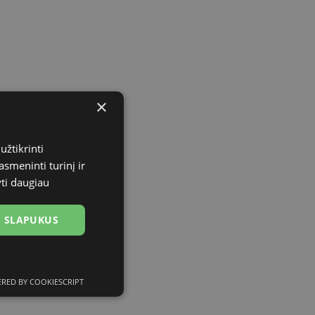
×
užtikrinti
asmeninti turinį ir
yti daugiau
US SLAPUKUS
RED BY COOKIESCRIPT
ciniai slapukai