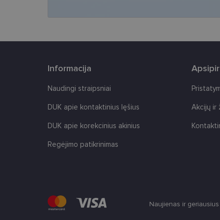
CookieScriptConse
Informacija
Apsipi
Tei
Pavadinimas
Naudingi straipsniai
Pristaty
Do
Pavadinimas
_gcl_au
Goo
DUK apie kontaktinius lęšius
Akcijų ir
.len
_ga
DUK apie korekcinius akinius
Kontakti
test_cookie
Goo
.do
Regėjimo patikrinimas
IDE
Goo
.do
_ga_2507GF1K8X
_fbp
Met
__kla_id
Inc.
.len
Naujienas ir geriausiu