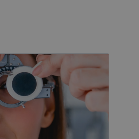
kai
įsta Jūsų įrenginį,
i. Šie slapukai
ūrimo platforma,
tainę nuo tam tikro
ormas.
, atsitiktinai
iui. Patobulinant
ma vartotojo