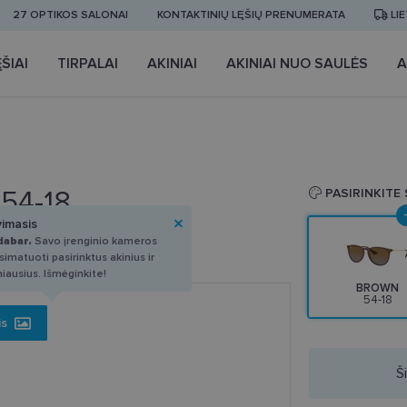
27 OPTIKOS SALONAI
KONTAKTINIŲ LĘŠIŲ PRENUMERATA
LI
ŠIAI
TIRPALAI
AKINIAI
AKINIAI NUO SAULĖS
A
 54-18
PASIRINKITE
vimasis
dabar.
Savo įrenginio kameros
imatuoti pasirinktus akinius ir
miausius. Išmėginkite!
BROWN
54-18
is
Š