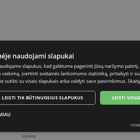
inėje naudojami slapukai
naudojame slapukus, kad galėtume pagerinti Jūsų naršymo patirtį, 
RAYBAN
veikimą, įvertinti svetainės lankomumo statistiką, pritaikyti ir su
54-18
te sutikti su visais slapukais arba valdyti savo pasirinkimus.
Skait
M
LEISTI TIK BŪTINUOSIUS SLAPUKUS
LEISTI VIS
brown
MIAU
Plastmasinis
POWE
ukai
Statistikos slapukai
Rinkodaros slapukai
Funk
Vyrams