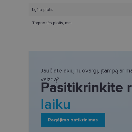
Lęšio plotis
Tarpnosės plotis, mm
Bū
Šie slapukai yra būtin
tačiau neatskleidžia 
saugomi Jūsų įrenginyj
Šie būtinieji slapuka
Jaučiate akių nuovargį, įtampą ar mat
Pavadinimas
vaizdą?
Pasitikrinkite
csrftoken
laiku
country_ok
shipping_country
clientId
Regėjimo patikrinimas