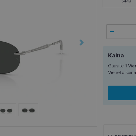
54-18
Kaina
Gausite
1
Vie
Vieneto kain