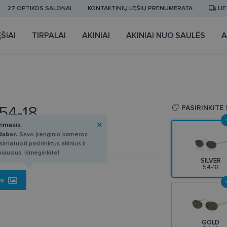
27 OPTIKOS SALONAI
KONTAKTINIŲ LĘŠIŲ PRENUMERATA
LI
ŠIAI
TIRPALAI
AKINIAI
AKINIAI NUO SAULĖS
A
54-18
PASIRINKITE
vimasis
dabar.
Savo įrenginio kameros
imatuoti pasirinktus akinius ir
miausius. Išmėginkite!
SILVER
54-18
is
GOLD