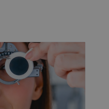
kai
įsta Jūsų įrenginį,
i. Šie slapukai
ūrimo platforma,
tainę nuo tam tikro
ormas.
, atsitiktinai
iui. Patobulinant
ma vartotojo