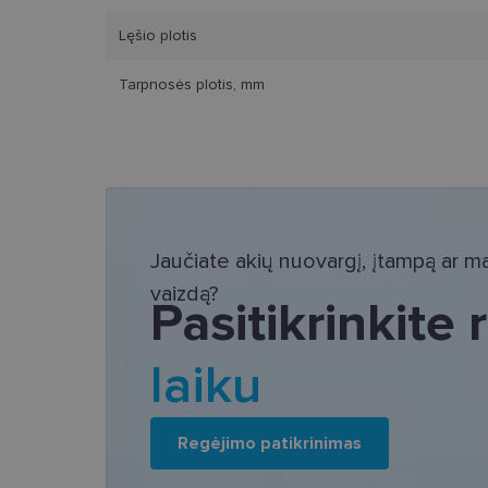
Lęšio plotis
Tarpnosės plotis, mm
Bū
Šie slapukai yra būtin
tačiau neatskleidžia 
saugomi Jūsų įrenginyj
Šie būtinieji slapuka
Jaučiate akių nuovargį, įtampą ar mat
Pavadinimas
vaizdą?
Pasitikrinkite
csrftoken
laiku
country_ok
shipping_country
clientId
Regėjimo patikrinimas