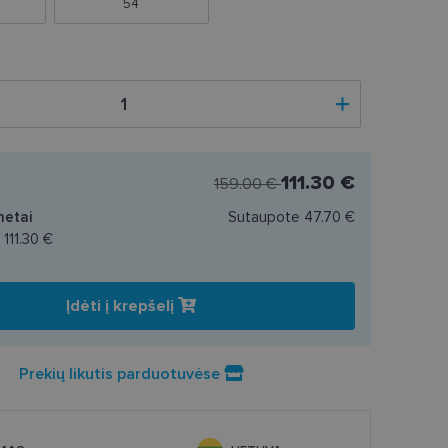
54
111.30 €
159.00 €
netai
Sutaupote
47.70 €
a
111.30 €
Įdėti į krepšelį
Prekių likutis parduotuvėse