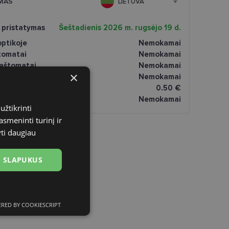
MAS
LIETUVA
 pristatymas
Šeštadienis 2026 m. rugsėjo 19 d.
ptikoje
Nemokamai
tomatai
Nemokamai
paštomatai
Nemokamai
×
atai
Nemokamai
omatai
0.50 €
Nemokamai
užtikrinti
asmeninti turinį ir
yti daugiau
US SLAPUKUS
RED BY COOKIESCRIPT
ciniai slapukai