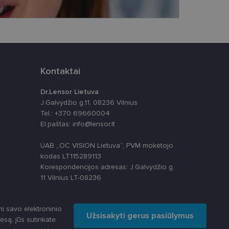
ankytojų slapukų
-Script.com slapukų
Kontaktai
Dr.Lensor Lietuva
J.Galvydžio g.11, 08236 Vilnius
apie tai, kaip
Tel.: +370 69660004
rią galutinis
El.paštas: info@lensor.lt
svetainėje.
alytics“ - tai
paslaugos
 nustatytų, ar
s skiriant
UAB „OC VISION Lietuva“, PVM mokėtojo
ų. Ji įtraukiama į
skaičiuojant
kodas LT115289113
apie tai, kaip
izės ataskaitoms.
Korespondencijos adresas: J.Galvydžio g.
rią galutinis
svetainėje.
anso būseną.
11 Vilnius LT-08236
ių kaip trečiųjų
ų svetainę
i savo elektroninio
Užsisakyti gerus pasiūlymus
esą, jūs sutinkate