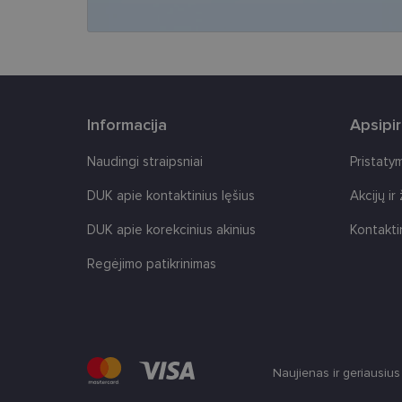
CookieScriptConse
Informacija
Apsipi
Tei
Pavadinimas
Naudingi straipsniai
Pristaty
Do
Pavadinimas
_gcl_au
Goo
DUK apie kontaktinius lęšius
Akcijų ir
.len
_ga
DUK apie korekcinius akinius
Kontakti
test_cookie
Goo
.do
Regėjimo patikrinimas
IDE
Goo
.do
_ga_2507GF1K8X
_fbp
Met
__kla_id
Inc.
.len
Naujienas ir geriausiu