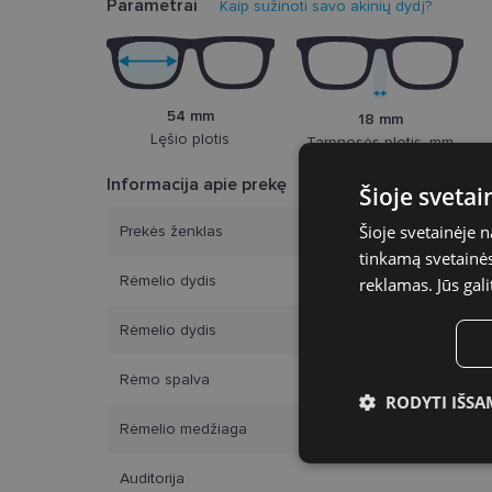
Parametrai
Kaip sužinoti savo akinių dydį?
54 mm
18 mm
Lęšio plotis
Tarpnosės plotis, mm
Informacija apie prekę
Šioje sveta
Šioje svetainėje 
Prekės ženklas
tinkamą svetainės 
Rėmelio dydis
reklamas. Jūs gali
Rėmelio dydis
Rėmo spalva
RODYTI IŠSA
Rėmelio medžiaga
Būtinieji slap
Auditorija