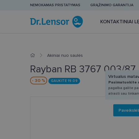
NEMOKAMAS PRISTATYMAS
GRĄŽINIMO GARANTIJA
KONTAKTINIAI LĘ
Akiniai nuo saulės
Rayban RB 3767 003/87 
Virtualus mata
- 30 %
GAUKITE 19.09
Pasimatuokite 
pagalba galite pas
atrasti sau tinka
Paveikslėl