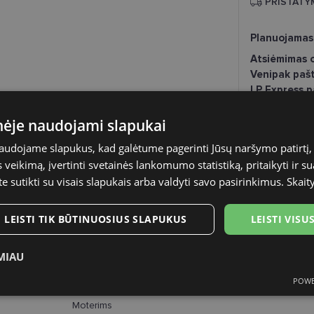
PRISTATY
Planuojamas
Atsiėmimas o
Venipak paš
LP Express 
DPD paštom
Omniva pašt
inėje naudojami slapukai
DPD kurjeris
naudojame slapukus, kad galėtume pagerinti Jūsų naršymo patirtį, 
RAYBAN
veikimą, įvertinti svetainės lankomumo statistiką, pritaikyti ir su
54-18
te sutikti su visais slapukais arba valdyti savo pasirinkimus.
Skait
M
LEISTI TIK BŪTINUOSIUS SLAPUKUS
LEISTI VIS
silver
MIAU
Metalas
POWE
ukai
Statistikos slapukai
Rinkodaros slapukai
Funk
Moterims