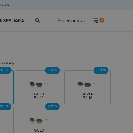
ETUVA
KSESUARAI
0
PRISIJUNGTI
 SPALVĄ
-30 %
-30 %
-30 %
GOLD
SILVER
54-18
54-18
-30 %
-30 %
GOLD