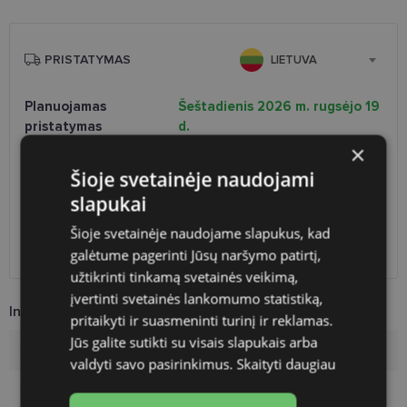
PRISTATYMAS
LIETUVA
Planuojamas
Šeštadienis 2026 m. rugsėjo 19
pristatymas
d.
×
Atsiėmimas optikoje
Nemokamai
Venipak paštomatai
Nemokamai
Šioje svetainėje naudojami
LP Express paštomatai
Nemokamai
slapukai
DPD paštomatai
Nemokamai
Šioje svetainėje naudojame slapukus, kad
Omniva paštomatai
0.50 €
galėtume pagerinti Jūsų naršymo patirtį,
DPD kurjeris
Nemokamai
užtikrinti tinkamą svetainės veikimą,
įvertinti svetainės lankomumo statistiką,
Informacija apie prekę
pritaikyti ir suasmeninti turinį ir reklamas.
Jūs galite sutikti su visais slapukais arba
Rėmelių prekinis ženklas
RAYBAN
valdyti savo pasirinkimus.
Skaityti daugiau
Rėmelio dydis
50-21