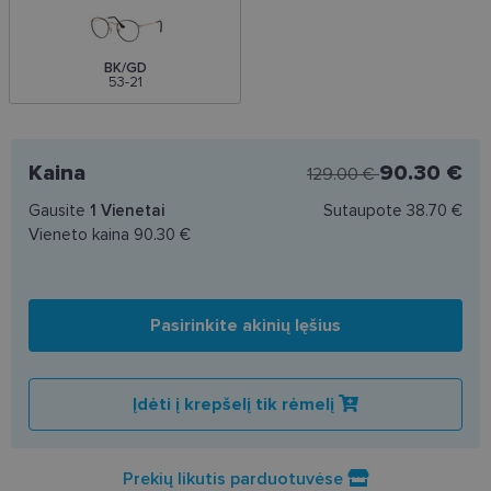
BK/GD
53-21
Kaina
90.30 €
129.00 €
Gausite
1
Vienetai
Sutaupote
38.70 €
Vieneto kaina
90.30 €
Pasirinkite akinių lęšius
Įdėti į krepšelį tik rėmelį
Prekių likutis parduotuvėse