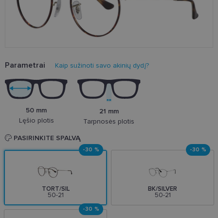
Parametrai
Kaip sužinoti savo akinių dydį?
50 mm
21 mm
Lęšio plotis
Tarpnosės plotis
PASIRINKITE SPALVĄ
-30 %
-30 %
TORT/SIL
BK/SILVER
50-21
50-21
-30 %