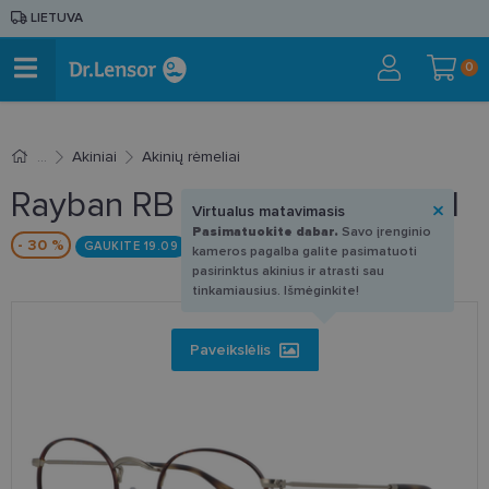
LIETUVA
0
Akiniai
Akinių rėmeliai
Rayban RB 3447V 3194 50-21
Virtualus matavimasis
Pasimatuokite dabar.
Savo įrenginio
- 30 %
GAUKITE 19.09
kameros pagalba galite pasimatuoti
pasirinktus akinius ir atrasti sau
tinkamiausius. Išmėginkite!
Paveikslėlis