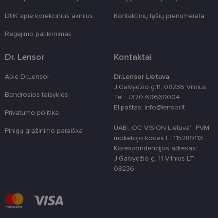
country_ok
www.lensor.lt
1 metai
DUK apie korekcinius akinius
Kontaktinių lęšių prenumerata
shipping_country
www.lensor.lt
1 metai
Regėjimo patikrinimas
clientId
www.lensor.lt
1 metai
Slapukas
naudojamas
unikaliems
Dr. Lensor
Kontaktai
vartotojams
atskirti,
atsitiktinai
Apie Dr.Lensor
Dr.Lensor Lietuva
sugeneruotą
numerį
J.Galvydžio g.11, 08236 Vilnius
priskiriant
Bendrosios taisyklės
Tel.: +370 69660004
kliento
identifikatori
El.paštas: info@lensor.lt
Patobulinant
Privatumo politika
svetainės
našumą ir
UAB „OC VISION Lietuva“, PVM
Pinigų grąžinimo paraiška
funkcionalu
mokėtojo kodas LT115289113
ji yra
naudojama
Korespondencijos adresas:
vartotojo
J.Galvydžio g. 11 Vilnius LT-
patirčiai
pagerinti.
08236
CookieScriptConsent
11 mėnesį
Šį slapuką
CookieScript
3 savaitės
„Cookie-
www.lensor.lt
Script.com“
paslauga
naudoja
lankytojų