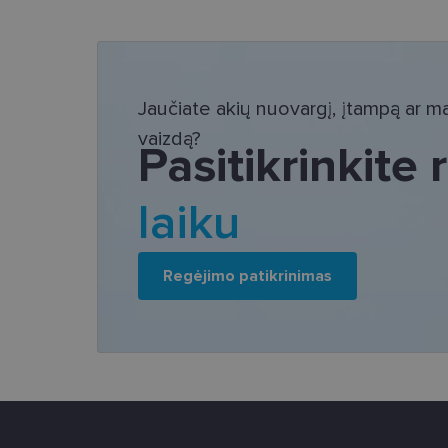
Bū
Šie slapukai yra būtin
tačiau neatskleidžia 
Jaučiate akių nuovargį, įtampą ar mat
saugomi Jūsų įrenginyj
vaizdą?
Šie būtinieji slapuka
Pasitikrinkite
Pavadinimas
laiku
csrftoken
country_ok
Regėjimo patikrinimas
shipping_country
clientId
CookieScriptConse