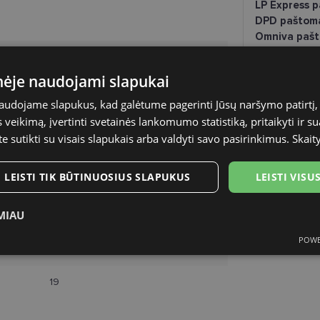
LP Express 
DPD paštom
Omniva pašt
DPD kurjeris
RAYBAN
inėje naudojami slapukai
54-19
naudojame slapukus, kad galėtume pagerinti Jūsų naršymo patirtį, 
veikimą, įvertinti svetainės lankomumo statistiką, pritaikyti ir su
L
te sutikti su visais slapukais arba valdyti savo pasirinkimus.
Skait
black
LEISTI TIK BŪTINUOSIUS SLAPUKUS
LEISTI VIS
Plastmasinis
MIAU
Moterims
POWE
ukai
Statistikos slapukai
Rinkodaros slapukai
Funk
54
19