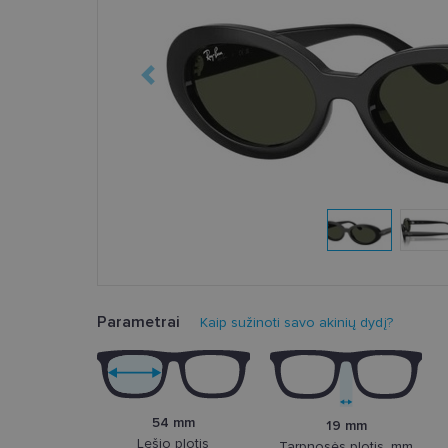
Parametrai
Kaip sužinoti savo akinių dydį?
54 mm
19 mm
Lęšio plotis
Tarpnosės plotis, mm