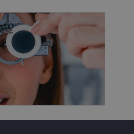
kai
įsta Jūsų įrenginį,
i. Šie slapukai
ūrimo platforma,
tainę nuo tam tikro
ormas.
, atsitiktinai
iui. Patobulinant
ma vartotojo
ankytojų slapukų
-Script.com slapukų