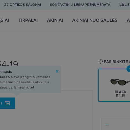
27 OPTIKOS SALONAI
KONTAKTINIŲ LĘŠIŲ PRENUMERATA
LI
ŠIAI
TIRPALAI
AKINIAI
AKINIAI NUO SAULĖS
A
54-19
PASIRINKITE
vimasis
dabar.
Savo įrenginio kameros
imatuoti pasirinktus akinius ir
miausius. Išmėginkite!
BLACK
54-19
is