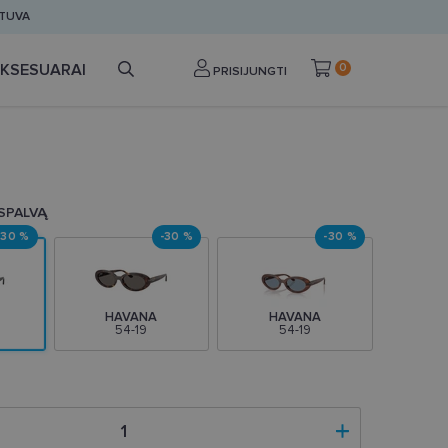
ETUVA
KSESUARAI
0
PRISIJUNGTI
 SPALVĄ
-30 %
-30 %
-30 %
HAVANA
HAVANA
54-19
54-19