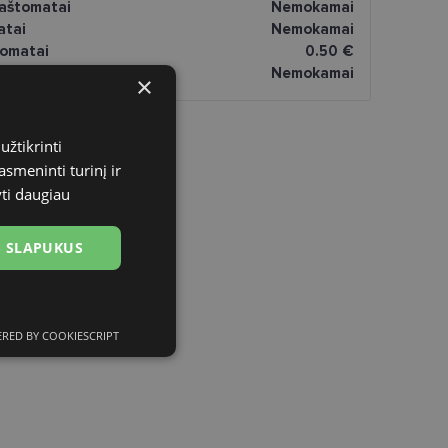
paštomatai
Nemokamai
atai
Nemokamai
omatai
0.50 €
Nemokamai
×
užtikrinti
asmeninti turinį ir
yti daugiau
US SLAPUKUS
RED BY COOKIESCRIPT
ciniai slapukai