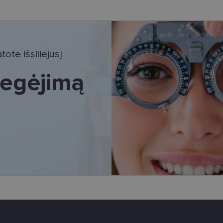
tinieji slapukai
Statistikos slapukai
Rinkodaros slapukai
Funkciniai slapu
i, kad galėtumėte naršyti svetainės turinį bei naudotis jo funkcijomis. Šie slapukai atpaž
Jūsų tapatybės, taip pat nerenka informacijos. Be šių slapukų tinklalapis neveiks tinkama
ote išsiliejusį
e, kol slapukai atlieka savo funkcijas, bet ne ilgiau kaip dvejus metus.
i nustatomi automatiškai.
 regėjimą
Teikėjas
/
Galiojimas
Aprašymas
Domenas
www.lensor.lt
11 mėnesį
Šis slapukas yra susietas su „Django“ žiniatinklio k
4 savaitės
skirta „Python“. Jis sukurtas siekiant apsaugoti sve
tipo programinės įrangos atakos prieš žiniatinklio f
www.lensor.lt
1 metai
www.lensor.lt
1 metai
www.lensor.lt
1 metai
Slapukas naudojamas unikaliems vartotojams atskirti
sugeneruotą numerį priskiriant kliento identifikator
svetainės našumą ir funkcionalumą, ji yra naudoja
patirčiai pagerinti.
nt
11 mėnesį
Šį slapuką „Cookie-Script.com“ paslauga naudoja l
CookieScript
3 savaitės
sutikimo nuostatoms prisiminti. Būtina, kad Cookie
www.lensor.lt
reklamjuostė veiktų tinkamai.