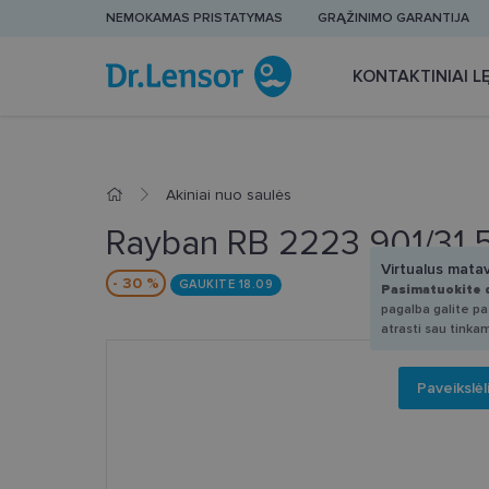
NEMOKAMAS PRISTATYMAS
GRĄŽINIMO GARANTIJA
KONTAKTINIAI LĘ
Akiniai nuo saulės
Rayban RB 2223 901/31 
Virtualus mata
- 30 %
GAUKITE 18.09
Pasimatuokite 
pagalba galite pas
atrasti sau tinka
Paveikslėl