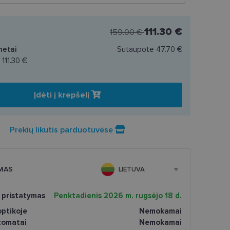
111.30 €
159.00 €
netai
Sutaupote
47.70 €
a
111.30 €
Įdėti į krepšelį
Prekių likutis parduotuvėse
MAS
LIETUVA
 pristatymas
Penktadienis 2026 m. rugsėjo 18 d.
ptikoje
Nemokamai
tomatai
Nemokamai