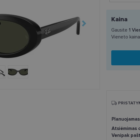
Kaina
Gausite
1
Vie
Vieneto kain
PRISTATY
Planuojamas
Atsiėmimas o
Venipak paš