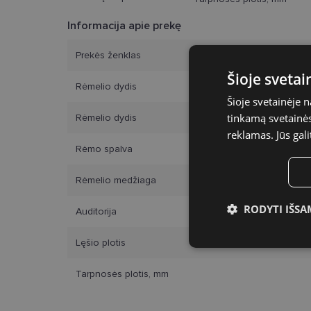
Informacija apie prekę
Prekės ženklas
Šioje sveta
Rėmelio dydis
Šioje svetainėje 
tinkamą svetainės 
Rėmelio dydis
reklamas. Jūs gali
Rėmo spalva
Rėmelio medžiaga
RODYTI IŠSA
Auditorija
Būtinieji slap
Lęšio plotis
Tarpnosės plotis, mm