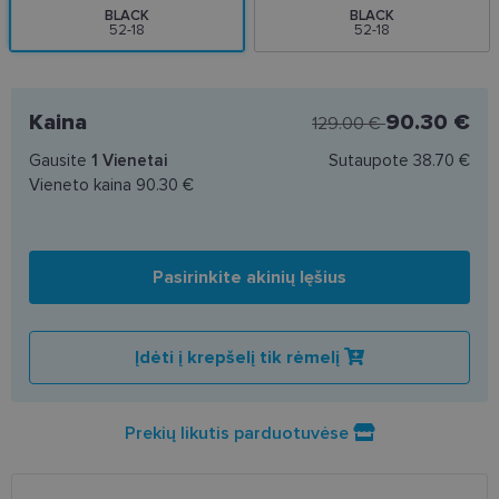
BLACK
BLACK
52-18
52-18
Kaina
90.30 €
129.00 €
Gausite
1
Vienetai
Sutaupote
38.70 €
Vieneto kaina
90.30 €
Pasirinkite akinių lęšius
Įdėti į krepšelį tik rėmelį
Prekių likutis parduotuvėse