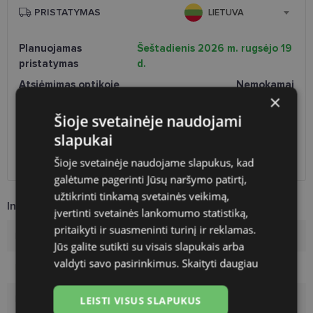
PRISTATYMAS
LIETUVA
Planuojamas
Šeštadienis 2026 m. rugsėjo 19
pristatymas
d.
Atsiėmimas optikoje
Nemokamai
×
Venipak paštomatai
Nemokamai
LP Express paštomatai
Nemokamai
Šioje svetainėje naudojami
DPD paštomatai
Nemokamai
slapukai
Omniva paštomatai
0.50 €
Šioje svetainėje naudojame slapukus, kad
DPD kurjeris
Nemokamai
galėtume pagerinti Jūsų naršymo patirtį,
užtikrinti tinkamą svetainės veikimą,
Informacija apie prekę
įvertinti svetainės lankomumo statistiką,
pritaikyti ir suasmeninti turinį ir reklamas.
Rėmelių prekinis ženklas
POLICE
Jūs galite sutikti su visais slapukais arba
valdyti savo pasirinkimus.
Skaityti daugiau
Rėmelio dydis
52-18
Rėmelio dydis
M
LEISTI VISUS SLAPUKUS