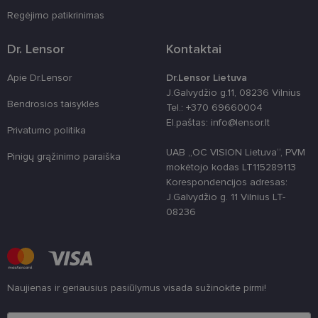
Regėjimo patikrinimas
shipping_country
www.lensor.lt
1 metai
clientId
www.lensor.lt
1 metai
Slapukas
naudojamas
Dr. Lensor
Kontaktai
unikaliems
vartotojams
atskirti,
Apie Dr.Lensor
Dr.Lensor Lietuva
atsitiktinai
J.Galvydžio g.11, 08236 Vilnius
sugeneruotą
Bendrosios taisyklės
numerį
Tel.: +370 69660004
priskiriant
El.paštas: info@lensor.lt
kliento
Privatumo politika
identifikatori
Patobulinant
UAB „OC VISION Lietuva“, PVM
svetainės
Pinigų grąžinimo paraiška
našumą ir
mokėtojo kodas LT115289113
funkcionalu
Korespondencijos adresas:
ji yra
naudojama
J.Galvydžio g. 11 Vilnius LT-
vartotojo
08236
patirčiai
pagerinti.
CookieScriptConsent
11 mėnesį
Šį slapuką
CookieScript
3 savaitės
„Cookie-
www.lensor.lt
Script.com“
paslauga
naudoja
Naujienas ir geriausius pasiūlymus visada sužinokite pirmi!
lankytojų
slapukų
Įveskite el.pašto adresą
sutikimo