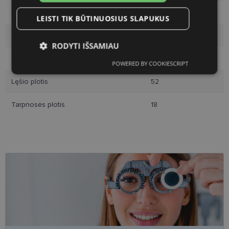
Rėmelio spalva
black
LEISTI TIK BŪTINUOSIUS SLAPUKUS
Rėmelio tipas
Plastmasinis
RODYTI IŠSAMIAU
Vartotojų grupė
Vyrams
POWERED BY COOKIESCRIPT
Būtinieji
Statistikos
Rinkodaros
slapukai
slapukai
slapukai
Lęšio plotis
52
Tarpnosės plotis
18
Funkciniai slapukai
Būtinieji slapukai
Statistikos slapukai
Rinkodaros slapukai
Funkciniai slapukai
Šie slapukai yra būtini, kad galėtumėte naršyti
svetainės turinį bei naudotis jo funkcijomis. Šie