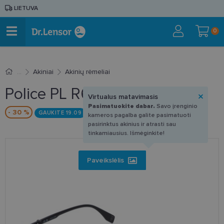
LIETUVA
0
Akiniai
Akinių rėmeliai
Police PL R60 0U28 52-18
Virtualus matavimasis
Pasimatuokite dabar.
Savo įrenginio
- 30 %
GAUKITE 19.09
kameros pagalba galite pasimatuoti
pasirinktus akinius ir atrasti sau
tinkamiausius. Išmėginkite!
Paveikslėlis