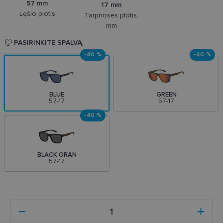
57 mm
17 mm
Lęšio plotis
Tarpnosės plotis,
mm
PASIRINKITE SPALVĄ
-40 %
-40 %
BLUE
GREEN
57-17
57-17
-40 %
BLACK ORAN
57-17