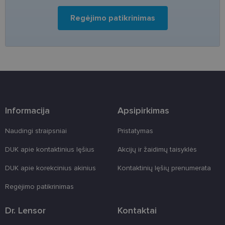
Jis sukurtas
siekiant
Regėjimo patikrinimas
apsaugoti
svetainę nuo
tam tikro tip
programinės
įrangos atak
prieš
žiniatinklio
formas.
country_ok
www.lensor.lt
1 metai
shipping_country
www.lensor.lt
1 metai
Informacija
Apsipirkimas
clientId
www.lensor.lt
1 metai
Slapukas
naudojamas
unikaliems
Naudingi straipsniai
Pristatymas
vartotojams
atskirti,
atsitiktinai
DUK apie kontaktinius lęšius
Akcijų ir žaidimų taisyklės
sugeneruotą
numerį
DUK apie korekcinius akinius
Kontaktinių lęšių prenumerata
priskiriant
kliento
identifikatori
Regėjimo patikrinimas
Patobulinant
svetainės
našumą ir
Dr. Lensor
Kontaktai
funkcionalu
ji yra