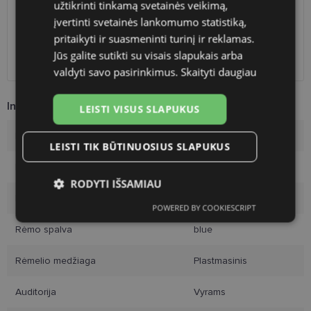
Venipak paštomatai
Nemokamai
užtikrinti tinkamą svetainės veikimą,
LP Express paštomatai
Nemokamai
įvertinti svetainės lankomumo statistiką,
DPD paštomatai
Nemokamai
pritaikyti ir suasmeninti turinį ir reklamas.
Omniva paštomatai
0.50 €
Jūs galite sutikti su visais slapukais arba
DPD kurjeris
2.60 €
valdyti savo pasirinkimus.
Skaityti daugiau
Informacija apie prekę
LEISTI VISUS SLAPUKUS
Prekės ženklas
POLAROID
LEISTI TIK BŪTINUOSIUS SLAPUKUS
Rėmelio dydis
57-17
RODYTI IŠSAMIAU
Rėmelio dydis
L
POWERED BY COOKIESCRIPT
Būtinieji
Statistikos
Rinkodaros
slapukai
slapukai
slapukai
Rėmo spalva
blue
Rėmelio medžiaga
Plastmasinis
Funkciniai slapukai
Auditorija
Vyrams