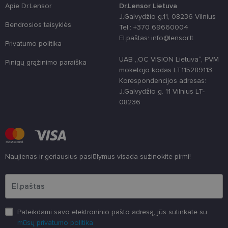
naudojama
Apie Dr.Lensor
Dr.Lensor Lietuva
vartotojo
patirčiai
J.Galvydžio g.11, 08236 Vilnius
pagerinti.
Bendrosios taisyklės
Tel.: +370 69660004
CookieScriptConsent
11 mėnesį
Šį slapuką
CookieScript
El.paštas: info@lensor.lt
Privatumo politika
3 savaitės
„Cookie-
www.lensor.lt
Script.com“
paslauga
UAB „OC VISION Lietuva“, PVM
Pinigų grąžinimo paraiška
naudoja
mokėtojo kodas LT115289113
lankytojų
slapukų
Korespondencijos adresas:
sutikimo
J.Galvydžio g. 11 Vilnius LT-
nuostatoms
prisiminti.
08236
Būtina, kad
Cookie-
Script.com
slapukų
reklamjuostė
veiktų
tinkamai.
Naujienas ir geriausius pasiūlymus visada sužinokite pirmi!
Įveskite el.pašto adresą
Pateikdami savo elektroninio pašto adresą, jūs sutinkate su
mūsų privatumo politika