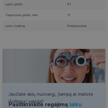
Lęšio plotis
57
Tarpnosės plotis, mm
17
Būtinieji slapukai
Statistikos slapukai
Lens coating
Poliarizuotas
Rinkodaros slapukai
Funkciniai slapukai
Šie slapukai yra būtini, kad galėtumėte naršyti
svetainės turinį bei naudotis jo funkcijomis. Šie
slapukai atpažįsta Jūsų įrenginį, tačiau neatskleidžia
Jūsų tapatybės, taip pat nerenka informacijos. Be šių
slapukų tinklalapis neveiks tinkamai. Šie slapukai
saugomi Jūsų įrenginyje, kol slapukai atlieka savo
funkcijas, bet ne ilgiau kaip dvejus metus.
Šie būtinieji slapukai nustatomi automatiškai.
Teikėjas
/
Pavadinimas
Galiojimas
Aprašymas
Domenas
csrftoken
www.lensor.lt
11 mėnesį
Šis slapukas 
4 savaitės
susietas su
Jaučiate akių nuovargį, įtampą ar matote
„Django“
žiniatinklio
išsiliejusį vaizdą?
kūrimo
Pasitikrinkite regėjimą
laiku
platforma,
skirta „Pytho