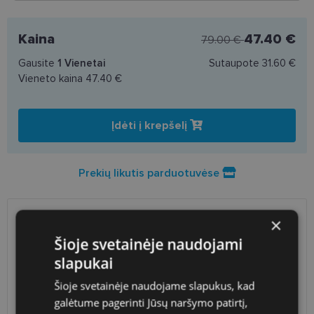
Kaina
47.40 €
79.00 €
Gausite
1
Vienetai
Sutaupote
31.60 €
Vieneto kaina
47.40 €
Įdėti į krepšelį
Prekių likutis parduotuvėse
×
PRISTATYMAS
LIETUVA
Šioje svetainėje naudojami
slapukai
Planuojamas
Antradienis 2026 m. rugsėjo 15
pristatymas
d.
Šioje svetainėje naudojame slapukus, kad
Atsiėmimas optikoje
Nemokamai
galėtume pagerinti Jūsų naršymo patirtį,