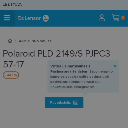
LIETUVA
0
Akiniai nuo saulės
Polaroid PLD 2149/S PJPC3
57-17
Virtualus matavimasis
Pasimatuokite dabar.
Savo įrenginio
- 40 %
kameros pagalba galite pasimatuoti
pasirinktus akinius ir atrasti sau
tinkamiausius. Išmėginkite!
Paveikslėlis