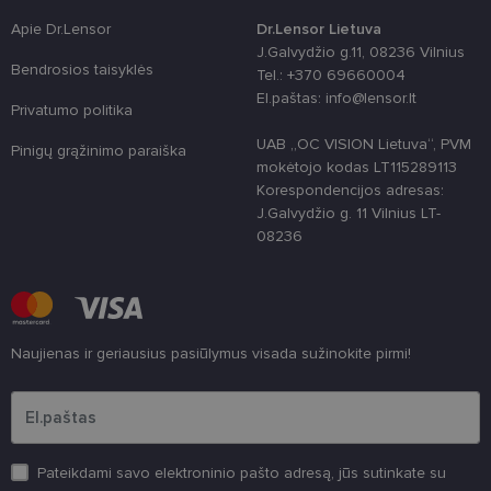
naudojama
vartotojo
Apie Dr.Lensor
Dr.Lensor Lietuva
patirčiai
J.Galvydžio g.11, 08236 Vilnius
pagerinti.
Bendrosios taisyklės
Tel.: +370 69660004
CookieScriptConsent
11 mėnesį
Šį slapuką
CookieScript
El.paštas: info@lensor.lt
3 savaitės
„Cookie-
www.lensor.lt
Privatumo politika
Script.com“
paslauga
UAB „OC VISION Lietuva“, PVM
naudoja
Pinigų grąžinimo paraiška
lankytojų
mokėtojo kodas LT115289113
slapukų
Korespondencijos adresas:
sutikimo
nuostatoms
J.Galvydžio g. 11 Vilnius LT-
prisiminti.
08236
Būtina, kad
Cookie-
Script.com
slapukų
reklamjuostė
veiktų
tinkamai.
Naujienas ir geriausius pasiūlymus visada sužinokite pirmi!
Įveskite el.pašto adresą
Pateikdami savo elektroninio pašto adresą, jūs sutinkate su