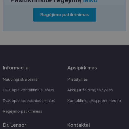
Pasitikrinkite regėjimą
laiku
skirta „Pytho
Jis sukurtas
siekiant
apsaugoti
Regėjimo patikrinimas
svetainę nuo
tam tikro tip
programinės
įrangos atak
prieš
žiniatinklio
formas.
country_ok
www.lensor.lt
1 metai
shipping_country
www.lensor.lt
1 metai
Informacija
Apsipirkimas
clientId
www.lensor.lt
1 metai
Slapukas
naudojamas
unikaliems
vartotojams
Naudingi straipsniai
Pristatymas
atskirti,
atsitiktinai
DUK apie kontaktinius lęšius
Akcijų ir žaidimų taisyklės
sugeneruotą
numerį
priskiriant
DUK apie korekcinius akinius
Kontaktinių lęšių prenumerata
kliento
identifikatori
Regėjimo patikrinimas
Patobulinant
svetainės
našumą ir
funkcionalu
Dr. Lensor
Kontaktai
ji yra