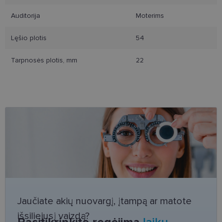
Auditorija
Moterims
Lęšio plotis
54
Būtinieji slapukai
Statistikos slapukai
Tarpnosės plotis, mm
22
Rinkodaros slapukai
Funkciniai slapukai
Šie slapukai yra būtini, kad galėtumėte naršyti
svetainės turinį bei naudotis jo funkcijomis. Šie
slapukai atpažįsta Jūsų įrenginį, tačiau neatskleidžia
Jūsų tapatybės, taip pat nerenka informacijos. Be šių
slapukų tinklalapis neveiks tinkamai. Šie slapukai
saugomi Jūsų įrenginyje, kol slapukai atlieka savo
funkcijas, bet ne ilgiau kaip dvejus metus.
Šie būtinieji slapukai nustatomi automatiškai.
Teikėjas
/
Pavadinimas
Galiojimas
Aprašymas
Domenas
csrftoken
www.lensor.lt
11 mėnesį
Šis slapukas 
4 savaitės
susietas su
„Django“
Jaučiate akių nuovargį, įtampą ar matote
žiniatinklio
kūrimo
išsiliejusį vaizdą?
platforma,