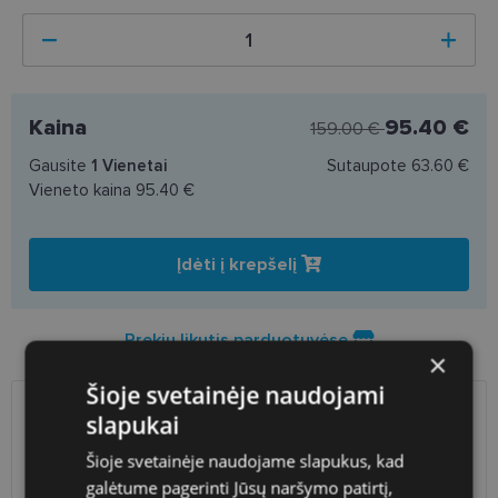
Kaina
95.40 €
159.00 €
Gausite
1
Vienetai
Sutaupote
63.60 €
Vieneto kaina
95.40 €
Įdėti į krepšelį
Prekių likutis parduotuvėse
×
Šioje svetainėje naudojami
slapukai
PRISTATYMAS
LIETUVA
Šioje svetainėje naudojame slapukus, kad
Planuojamas
Antradienis 2026 m. rugpjūčio
galėtume pagerinti Jūsų naršymo patirtį,