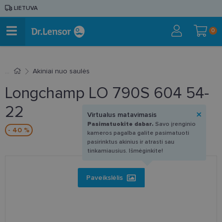
LIETUVA
0
Akiniai nuo saulės
Longchamp LO 790S 604 54-
22
Virtualus matavimasis
Pasimatuokite dabar.
Savo įrenginio
- 40 %
kameros pagalba galite pasimatuoti
pasirinktus akinius ir atrasti sau
tinkamiausius. Išmėginkite!
Paveikslėlis