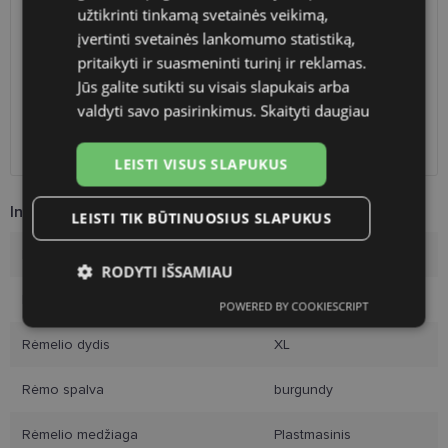
pristatymas
11 d.
užtikrinti tinkamą svetainės veikimą,
įvertinti svetainės lankomumo statistiką,
Atsiėmimas optikoje
Nemokamai
Venipak paštomatai
Nemokamai
pritaikyti ir suasmeninti turinį ir reklamas.
LP Express paštomatai
Nemokamai
Jūs galite sutikti su visais slapukais arba
DPD paštomatai
Nemokamai
valdyti savo pasirinkimus.
Skaityti daugiau
Omniva paštomatai
0.50 €
DPD kurjeris
Nemokamai
LEISTI VISUS SLAPUKUS
Informacija apie prekę
LEISTI TIK BŪTINUOSIUS SLAPUKUS
Prekės ženklas
LONGCHAMP
RODYTI IŠSAMIAU
Rėmelio dydis
54-22
POWERED BY COOKIESCRIPT
Būtinieji
Statistikos
Rinkodaros
slapukai
slapukai
slapukai
Rėmelio dydis
XL
Rėmo spalva
burgundy
Funkciniai slapukai
Rėmelio medžiaga
Plastmasinis