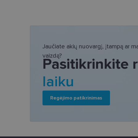
Bū
Šie slapukai yra būtin
tačiau neatskleidžia 
saugomi Jūsų įrenginyj
Jaučiate akių nuovargį, įtampą ar mat
Šie būtinieji slapuka
vaizdą?
Pasitikrinkite
Pavadinimas
csrftoken
laiku
country_ok
Regėjimo patikrinimas
shipping_country
clientId
CookieScriptConse