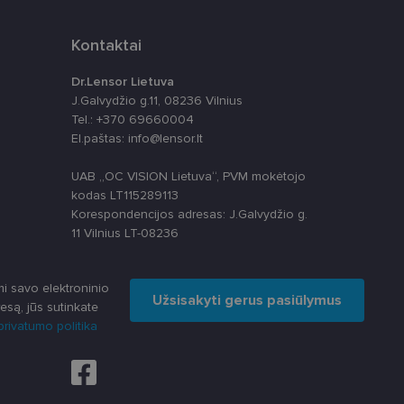
Kontaktai
Dr.Lensor Lietuva
J.Galvydžio g.11, 08236 Vilnius
Tel.: +370 69660004
El.paštas: info@lensor.lt
apie tai, kaip
rią galutinis
UAB „OC VISION Lietuva“, PVM mokėtojo
svetainėje.
alytics“ - tai
paslaugos
kodas LT115289113
 nustatytų, ar
s skiriant
Korespondencijos adresas: J.Galvydžio g.
ų. Ji įtraukiama į
skaičiuojant
11 Vilnius LT-08236
apie tai, kaip
izės ataskaitoms.
rią galutinis
svetainėje.
anso būseną.
i savo elektroninio
ių kaip trečiųjų
Užsisakyti gerus pasiūlymus
esą, jūs sutinkate
ų svetainę
rivatumo politika