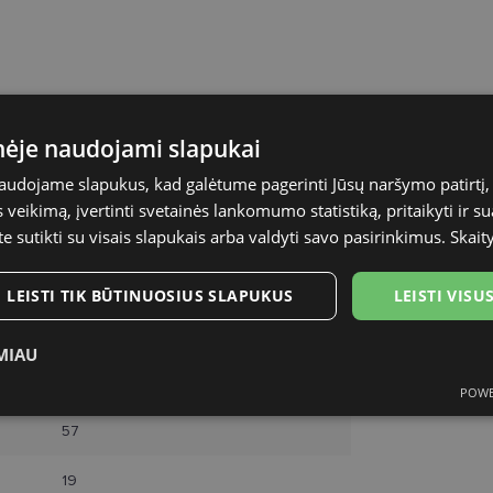
LONGCHAMP
inėje naudojami slapukai
naudojame slapukus, kad galėtume pagerinti Jūsų naršymo patirtį, 
57-19
veikimą, įvertinti svetainės lankomumo statistiką, pritaikyti ir su
XL
te sutikti su visais slapukais arba valdyti savo pasirinkimus.
Skait
gun
LEISTI TIK BŪTINUOSIUS SLAPUKUS
LEISTI VIS
Metalas
MIAU
Moterims
POWE
ukai
Statistikos slapukai
Rinkodaros slapukai
Funk
57
19