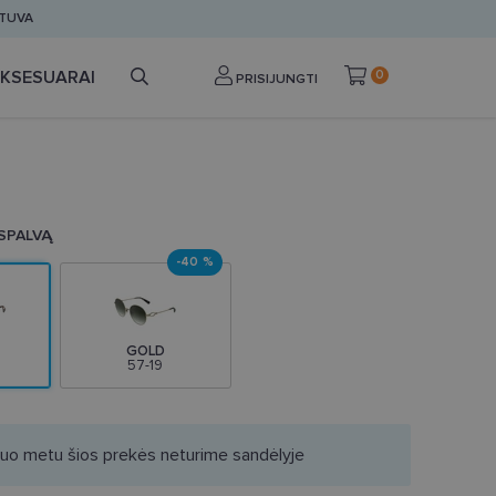
ETUVA
KSESUARAI
0
PRISIJUNGTI
 SPALVĄ
-40 %
GOLD
57-19
iuo metu šios prekės neturime sandėlyje