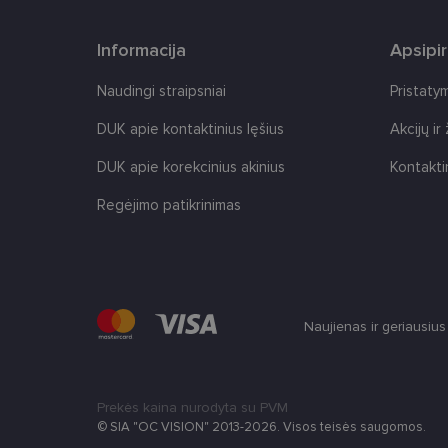
Informacija
Apsipi
Naudingi straipsniai
Pristaty
Tei
DUK apie kontaktinius lęšius
Akcijų ir
Pavadinimas
Do
Pavadinimas
DUK apie korekcinius akinius
Kontakti
_gcl_au
Goo
.len
_ga
Regėjimo patikrinimas
test_cookie
Goo
.do
IDE
Goo
.do
_ga_2507GF1K8X
Naujienas ir geriausiu
_fbp
Met
__kla_id
Inc.
.len
Prekės kaina nurodyta su PVM
© SIA "OC VISION" 2013-2026. Visos teisės saugomos.