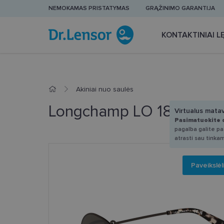
NEMOKAMAS PRISTATYMAS
GRĄŽINIMO GARANTIJA
KONTAKTINIAI LĘ
Akiniai nuo saulės
Longchamp LO 188S 206
Virtualus mata
Pasimatuokite 
pagalba galite pas
atrasti sau tinka
Paveikslėl