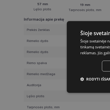
57 mm
19 mm
Lęšio plotis
Tarpnosės plotis, mm
Informacija apie prekę
Prekės ženklas
Šioje sveta
Šioje svetainėje 
Rėmelio dydis
tinkamą svetainės 
Rėmelio dydis
reklamas. Jūs gali
Rėmo spalva
Rėmelio medžiaga
RODYTI IŠSA
Auditorija
Būtinieji slap
Lęšio plotis
Tarpnosės plotis, mm