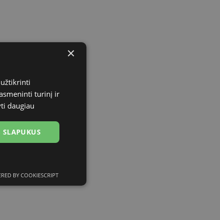
×
užtikrinti
asmeninti turinį ir
yti daugiau
US SLAPUKUS
RED BY COOKIESCRIPT
ciniai slapukai