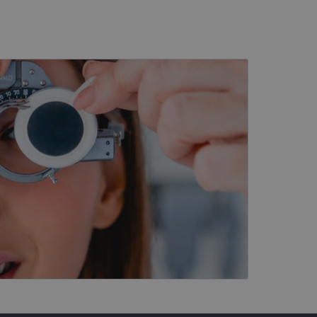
kai
įsta Jūsų įrenginį,
i. Šie slapukai
ūrimo platforma,
tainę nuo tam tikro
ormas.
, atsitiktinai
iui. Patobulinant
ma vartotojo
ankytojų slapukų
-Script.com slapukų