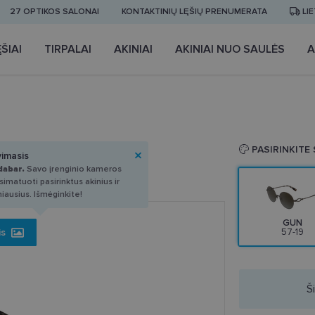
27 OPTIKOS SALONAI
KONTAKTINIŲ LĘŠIŲ PRENUMERATA
LI
ŠIAI
TIRPALAI
AKINIAI
AKINIAI NUO SAULĖS
A
 57-19
PASIRINKITE
vimasis
dabar.
Savo įrenginio kameros
imatuoti pasirinktus akinius ir
miausius. Išmėginkite!
GUN
is
57-19
Š