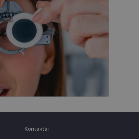
kai
įsta Jūsų įrenginį,
i. Šie slapukai
ūrimo platforma,
tainę nuo tam tikro
ormas.
, atsitiktinai
iui. Patobulinant
ma vartotojo
ankytojų slapukų
-Script.com slapukų
Kontaktai