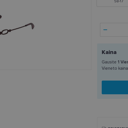
58-17
Kaina
Gausite
1
Vie
Vieneto kain