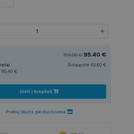
95.40 €
159.00 €
netai
Sutaupote
63.60 €
a
95.40 €
Įdėti į krepšelį
Prekių likutis parduotuvėse