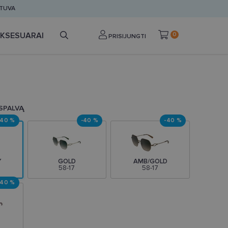
ETUVA
KSESUARAI
0
PRISIJUNGTI
 SPALVĄ
-40 %
-40 %
-40 %
Y
GOLD
AMB/GOLD
58-17
58-17
-40 %