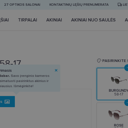
27 OPTIKOS SALONAI
KONTAKTINIŲ LĘŠIŲ PRENUMERATA
LI
ŠIAI
TIRPALAI
AKINIAI
AKINIAI NUO SAULĖS
A
58-17
PASIRINKITE
vimasis
dabar.
Savo įrenginio kameros
imatuoti pasirinktus akinius ir
miausius. Išmėginkite!
BURGUND
58-17
is
ROSE