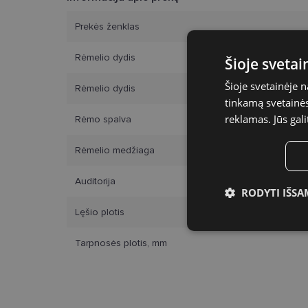
Prekės ženklas
Rėmelio dydis
Šioje sveta
Šioje svetainėje 
Rėmelio dydis
tinkamą svetainės 
reklamas. Jūs gali
Rėmo spalva
Rėmelio medžiaga
Auditorija
RODYTI IŠSA
Lęšio plotis
Būtinieji slap
Tarpnosės plotis, mm