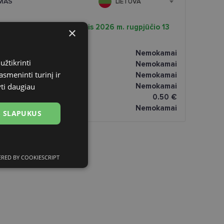
MAS
LIETUVA
Ketvirtadienis 2026 m. rugpjūčio 13
×
d.
ptikoje
Nemokamai
užtikrinti
tomatai
Nemokamai
asmeninti turinį ir
paštomatai
Nemokamai
yti daugiau
atai
Nemokamai
omatai
0.50 €
Nemokamai
US SLAPUKUS
RED BY COOKIESCRIPT
ciniai slapukai