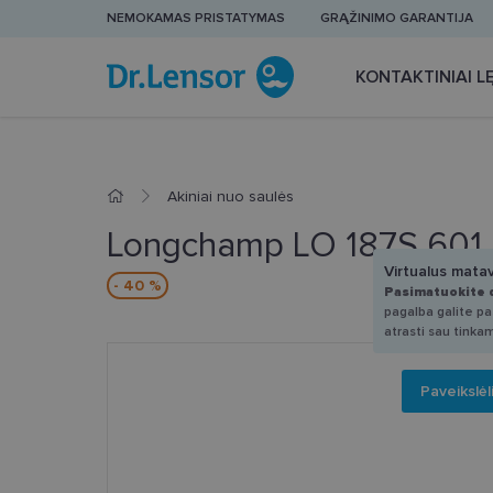
NEMOKAMAS PRISTATYMAS
GRĄŽINIMO GARANTIJA
KONTAKTINIAI LĘ
Akiniai nuo saulės
Longchamp LO 187S 601 
Virtualus mata
- 40 %
Pasimatuokite 
pagalba galite pas
atrasti sau tinka
Paveikslėl