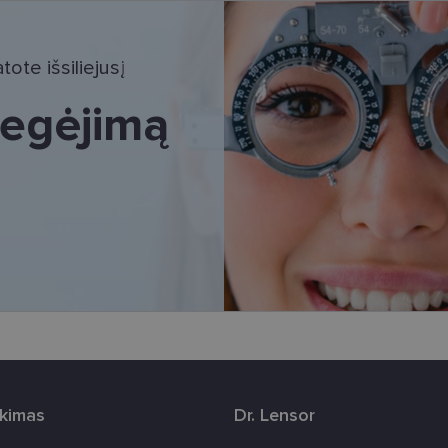
tinieji slapukai
Statistikos slapukai
Rinkodaros slapukai
Funkciniai slapu
i, kad galėtumėte naršyti svetainės turinį bei naudotis jo funkcijomis. Šie slapukai atpaž
ote išsiliejusį
Jūsų tapatybės, taip pat nerenka informacijos. Be šių slapukų tinklalapis neveiks tinkama
e, kol slapukai atlieka savo funkcijas, bet ne ilgiau kaip dvejus metus.
 regėjimą
i nustatomi automatiškai.
Teikėjas
/
Galiojimas
Aprašymas
Domenas
www.lensor.lt
11 mėnesį
Šis slapukas yra susietas su „Django“ žiniatinklio k
4 savaitės
skirta „Python“. Jis sukurtas siekiant apsaugoti sve
tipo programinės įrangos atakos prieš žiniatinklio f
www.lensor.lt
1 metai
www.lensor.lt
1 metai
www.lensor.lt
1 metai
Slapukas naudojamas unikaliems vartotojams atskirti
sugeneruotą numerį priskiriant kliento identifikator
svetainės našumą ir funkcionalumą, ji yra naudoja
patirčiai pagerinti.
nt
11 mėnesį
Šį slapuką „Cookie-Script.com“ paslauga naudoja l
CookieScript
3 savaitės
sutikimo nuostatoms prisiminti. Būtina, kad Cookie
www.lensor.lt
reklamjuostė veiktų tinkamai.
rkimas
Dr. Lensor