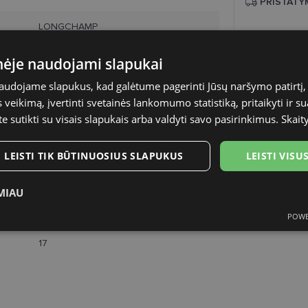
PRISTATY
LONGCHAMP
Planuojamas
pristatymas
58-17
inėje naudojami slapukai
Atsiėmimas o
naudojame slapukus, kad galėtume pagerinti Jūsų naršymo patirtį, 
Venipak paš
L
veikimą, įvertinti svetainės lankomumo statistiką, pritaikyti ir su
LP Express 
te sutikti su visais slapukais arba valdyti savo pasirinkimus.
Skait
DPD paštom
burgundy
Omniva pašt
DPD kurjeris
Metalas
LEISTI TIK BŪTINUOSIUS SLAPUKUS
LEISTI VIS
Moterims
MIAU
58
POWE
ukai
Statistikos slapukai
Rinkodaros slapukai
Funk
17