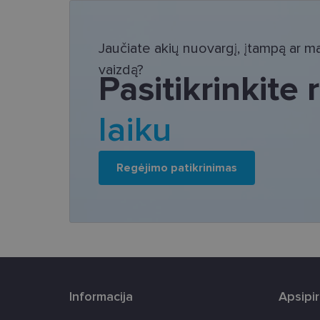
Bū
Šie slapukai yra būtin
Jaučiate akių nuovargį, įtampą ar mat
tačiau neatskleidžia 
saugomi Jūsų įrenginyj
vaizdą?
Pasitikrinkite
Šie būtinieji slapuka
Pavadinimas
laiku
csrftoken
Regėjimo patikrinimas
country_ok
shipping_country
clientId
CookieScriptConse
Informacija
Apsipi