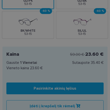
GD/PK
GD/BK
53-15
53-15
-60 %
-60 %
BK/WHITE
SIL/LIL
53-15
53-15
Kaina
23.60 €
59.00 €
Gausite
1
Vienetai
Sutaupote
35.40 €
Vieneto kaina
23.60 €
Pasirinkite akinių lęšius
Įdėti į krepšelį tik rėmelį