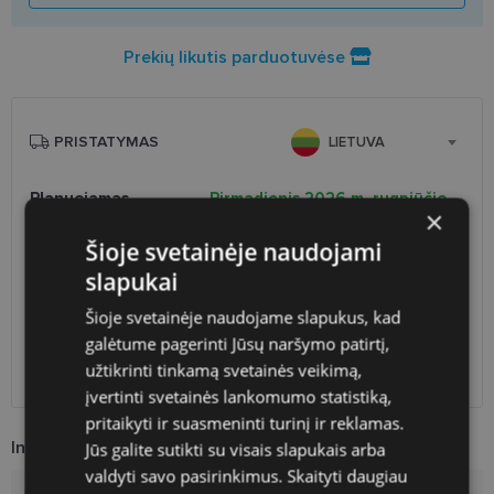
Prekių likutis parduotuvėse
PRISTATYMAS
LIETUVA
Planuojamas
Pirmadienis 2026 m. rugpjūčio
×
pristatymas
24 d.
Šioje svetainėje naudojami
Atsiėmimas optikoje
Nemokamai
slapukai
Venipak paštomatai
1.90 €
LP Express paštomatai
1.90 €
Šioje svetainėje naudojame slapukus, kad
DPD paštomatai
2.50 €
galėtume pagerinti Jūsų naršymo patirtį,
Omniva paštomatai
3.00 €
užtikrinti tinkamą svetainės veikimą,
DPD kurjeris
2.60 €
įvertinti svetainės lankomumo statistiką,
pritaikyti ir suasmeninti turinį ir reklamas.
Informacija apie prekę
Jūs galite sutikti su visais slapukais arba
valdyti savo pasirinkimus.
Skaityti daugiau