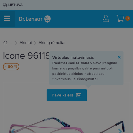
LIETUVA
0
Akiniai
Akinių rėmeliai
Icone 96119 C4 53-15
Virtualus matavimasis
Pasimatuokite dabar.
Savo įrenginio
- 60 %
kameros pagalba galite pasimatuoti
pasirinktus akinius ir atrasti sau
tinkamiausius. Išmėginkite!
Paveikslėlis