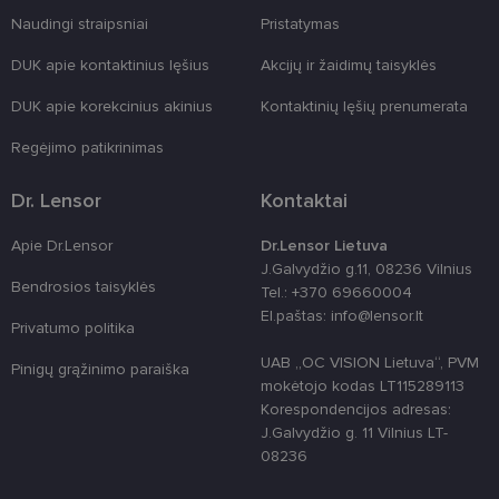
žiniatinklio
formas.
Naudingi straipsniai
Pristatymas
country_ok
www.lensor.lt
1 metai
DUK apie kontaktinius lęšius
Akcijų ir žaidimų taisyklės
shipping_country
www.lensor.lt
1 metai
DUK apie korekcinius akinius
Kontaktinių lęšių prenumerata
clientId
www.lensor.lt
1 metai
Slapukas
naudojamas
Regėjimo patikrinimas
unikaliems
vartotojams
atskirti,
atsitiktinai
Dr. Lensor
Kontaktai
sugeneruotą
numerį
priskiriant
Apie Dr.Lensor
Dr.Lensor Lietuva
kliento
J.Galvydžio g.11, 08236 Vilnius
identifikatori
Bendrosios taisyklės
Patobulinant
Tel.: +370 69660004
svetainės
El.paštas: info@lensor.lt
našumą ir
Privatumo politika
funkcionalu
ji yra
UAB „OC VISION Lietuva“, PVM
naudojama
Pinigų grąžinimo paraiška
vartotojo
mokėtojo kodas LT115289113
patirčiai
Korespondencijos adresas:
pagerinti.
J.Galvydžio g. 11 Vilnius LT-
CookieScriptConsent
11 mėnesį
Šį slapuką
CookieScript
08236
3 savaitės
„Cookie-
www.lensor.lt
Script.com“
paslauga