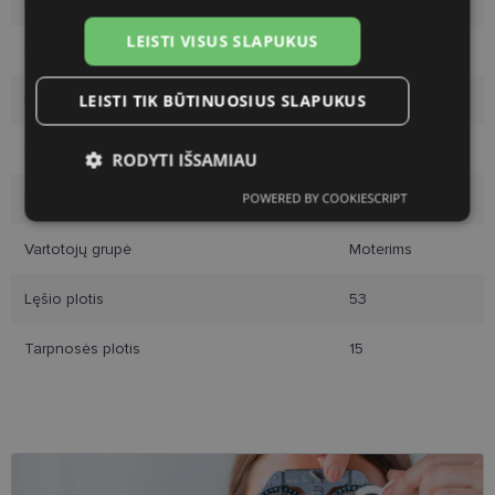
Rėmelių prekinis ženklas
ICONE
LEISTI VISUS SLAPUKUS
Rėmelio dydis
53-15
LEISTI TIK BŪTINUOSIUS SLAPUKUS
Rėmelio dydis
S
Rėmelio spalva
gd/pk
RODYTI IŠSAMIAU
POWERED BY COOKIESCRIPT
Rėmelio tipas
Metalas
Būtinieji
Statistikos
Rinkodaros
slapukai
slapukai
slapukai
Vartotojų grupė
Moterims
Lęšio plotis
53
Funkciniai slapukai
Tarpnosės plotis
15
Būtinieji slapukai
Statistikos slapukai