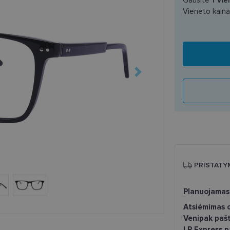
Vieneto kain
PRISTATY
Planuojamas
Atsiėmimas o
Venipak paš
LP Express 