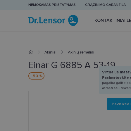
NEMOKAMAS PRISTATYMAS
GRĄŽINIMO GARANTIJA
KONTAKTINIAI LĘ
Akiniai
Akinių rėmeliai
Einar G 6885 A 53-19
Virtualus mata
- 50 %
Pasimatuokite 
pagalba galite pas
atrasti sau tinka
Paveikslėl