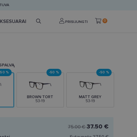
ETUVA
KSESUARAI
0
PRISIJUNGTI
 SPALVĄ
-50 %
-50 %
-50 %
BROWN TORT
MATT GREY
53-19
53-19
37.50 €
75.00 €
netai
Sutaupote
37.50 €