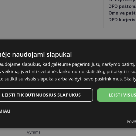
DPD paštom
Omniva pašt
DPD kurjeris
inėje naudojami slapukai
naudojame slapukus, kad galėtume pagerinti Jūsų naršymo patirtį, 
EINAR
veikimą, įvertinti svetainės lankomumo statistiką, pritaikyti ir su
53-19
te sutikti su visais slapukais arba valdyti savo pasirinkimus.
Skait
M
LEISTI TIK BŪTINUOSIUS SLAPUKUS
LEISTI VIS
black
MIAU
Plastmasinis
POWE
ukai
Statistikos slapukai
Rinkodaros slapukai
Funk
Vyrams