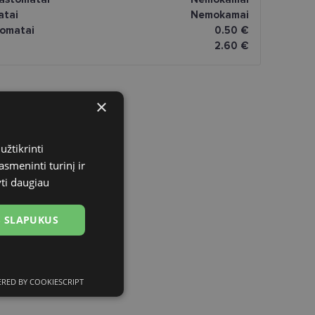
atai
Nemokamai
omatai
0.50 €
2.60 €
×
užtikrinti
asmeninti turinį ir
yti daugiau
US SLAPUKUS
RED BY COOKIESCRIPT
ciniai slapukai