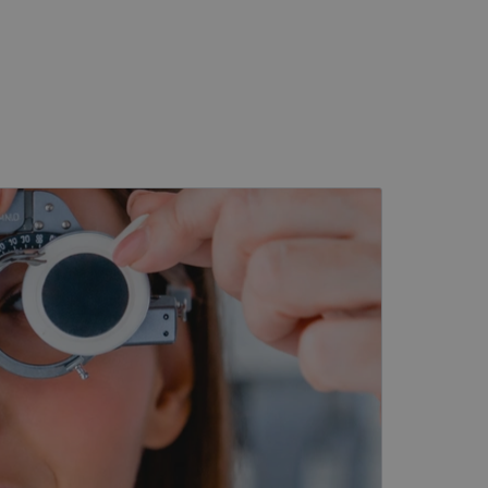
kai
įsta Jūsų įrenginį,
i. Šie slapukai
ūrimo platforma,
tainę nuo tam tikro
ormas.
, atsitiktinai
iui. Patobulinant
ma vartotojo