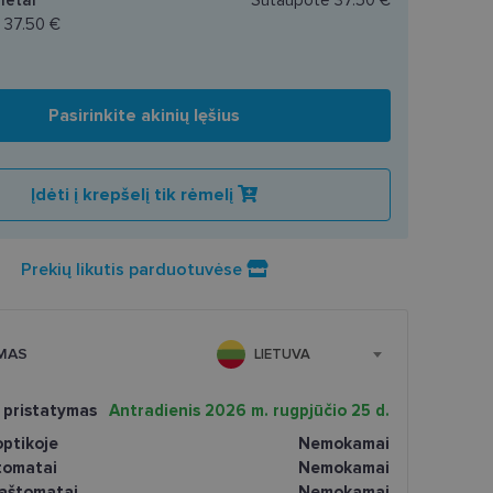
a
37.50 €
Pasirinkite akinių lęšius
Įdėti į krepšelį tik rėmelį
Prekių likutis parduotuvėse
MAS
LIETUVA
 pristatymas
Antradienis 2026 m. rugpjūčio 25 d.
ptikoje
Nemokamai
tomatai
Nemokamai
paštomatai
Nemokamai