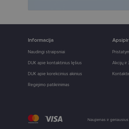
CookieScriptConse
Informacija
Apsipi
Tei
Pavadinimas
Naudingi straipsniai
Pristaty
Do
Pavadinimas
_gcl_au
Goo
DUK apie kontaktinius lęšius
Akcijų ir
.len
_ga
DUK apie korekcinius akinius
Kontakti
test_cookie
Goo
.do
Regėjimo patikrinimas
IDE
Goo
.do
_ga_2507GF1K8X
_fbp
Met
__kla_id
Inc.
.len
Naujienas ir geriausiu