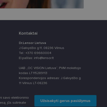
ankytojų slapukų
-Script.com slapukų
Kontaktai
Dr.Lensor Lietuva
J.Galvydžio g.11, 08236 Vilnius
apie tai, kaip
Tel.: +370 69660004
rią galutinis
El.paštas: info@lensor.lt
svetainėje.
alytics“ - tai
paslaugos
 nustatytų, ar
s skiriant
UAB „OC VISION Lietuva“, PVM mokėtojo
ų. Ji įtraukiama į
skaičiuojant
kodas LT115289113
apie tai, kaip
izės ataskaitoms.
Korespondencijos adresas: J.Galvydžio g.
rią galutinis
svetainėje.
anso būseną.
11 Vilnius LT-08236
ių kaip trečiųjų
ų svetainę
i savo elektroninio
Užsisakyti gerus pasiūlymus
esą, jūs sutinkate