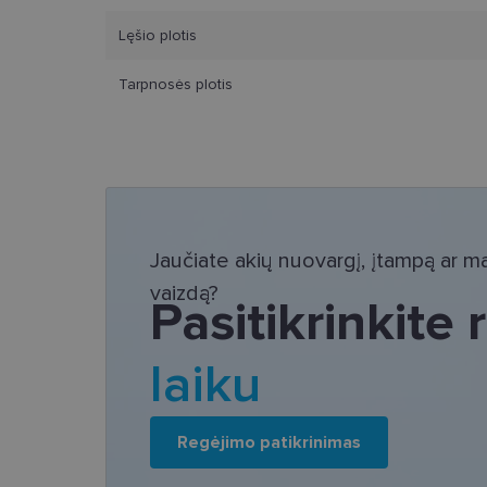
Lęšio plotis
Tarpnosės plotis
Bū
Šie slapukai yra būtin
tačiau neatskleidžia 
saugomi Jūsų įrenginyj
Šie būtinieji slapuka
Jaučiate akių nuovargį, įtampą ar mat
Pavadinimas
vaizdą?
Pasitikrinkite
csrftoken
laiku
country_ok
shipping_country
clientId
Regėjimo patikrinimas