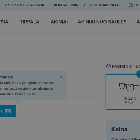
27 OPTIKOS SALONAI
KONTAKTINIŲ LĘŠIŲ PRENUMERATA
LI
ŠIAI
TIRPALAI
AKINIAI
AKINIAI NUO SAULĖS
A
PASIRINKITE
vimasis
dabar.
Savo įrenginio kameros
imatuoti pasirinktus akinius ir
miausius. Išmėginkite!
BLACK
53-19
is
Kaina
Gausite
1
Vie