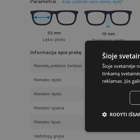
Parametrai
Kaip sužinoti savo akinių dydį?
53 mm
19 mm
Lęšio plotis
Tarpnosės plotis
Informacija apie prekę
Šioje sveta
Šioje svetainėje 
Rėmelių prekinis ženklas
tinkamą svetainės 
Rėmelio dydis
reklamas. Jūs gali
Rėmelio dydis
Rėmelio spalva
RODYTI IŠSA
Rėmelio tipas
Būtinieji slap
Vartotojų grupė