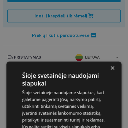
Įdėti į krepšelį tik rėmelį
Prekių likutis parduotuvėse
PRISTATYMAS
LIETUVA
×
Planuojamas
Ketvirtadienis 2026 m. rugpjūčio
Šioje svetainėje naudojami
pristatymas
27 d.
slapukai
Atsiėmimas optikoje
Nemokamai
Šioje svetainėje naudojame slapukus, kad
Venipak paštomatai
1.90 €
galėtume pagerinti Jūsų naršymo patirtį,
LP Express paštomatai
1.90 €
DPD paštomatai
2.50 €
užtikrinti tinkamą svetainės veikimą,
Omniva paštomatai
3.00 €
įvertinti svetainės lankomumo statistiką,
DPD kurjeris
2.60 €
pritaikyti ir suasmeninti turinį ir reklamas.
Jūs galite sutikti su visais slapukais arba