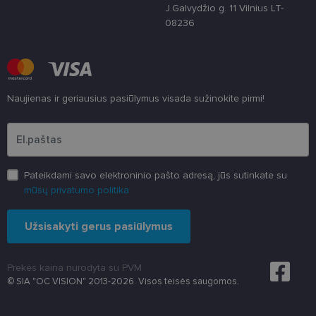
3 savaitės
„Cookie-
www.lensor.lt
J.Galvydžio g. 11 Vilnius LT-
Script.com“
paslauga
08236
naudoja
lankytojų
slapukų
sutikimo
nuostatoms
prisiminti.
Būtina, kad
Naujienas ir geriausius pasiūlymus visada sužinokite pirmi!
Cookie-
Script.com
Įveskite el.pašto adresą
slapukų
reklamjuostė
veiktų
tinkamai.
Pateikdami savo elektroninio pašto adresą, jūs sutinkate su
mūsų privatumo politika
Užsisakyti gerus pasiūlymus
Prekės kaina nurodyta su PVM
© SIA "OC VISION" 2013-2026. Visos teisės saugomos.
Teikėjas
/
Pavadinimas
Galiojimas
Aprašymas
Domenas