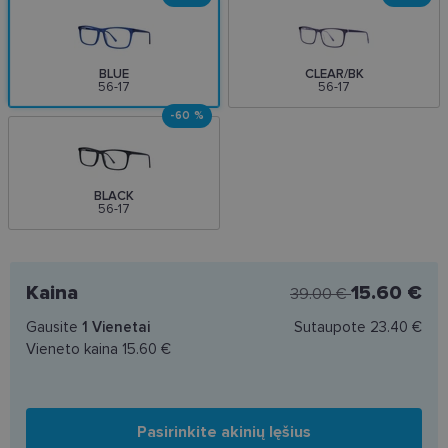
BLUE
CLEAR/BK
56-17
56-17
-60 %
BLACK
56-17
Kaina
15.60 €
39.00 €
Gausite
1
Vienetai
Sutaupote
23.40 €
Vieneto kaina
15.60 €
Pasirinkite akinių lęšius