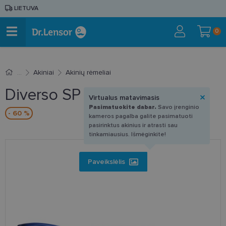
LIETUVA
0
Akiniai
Akinių rėmeliai
Diverso SP 235 C2 56-17
Virtualus matavimasis
Pasimatuokite dabar.
Savo įrenginio
- 60 %
kameros pagalba galite pasimatuoti
pasirinktus akinius ir atrasti sau
tinkamiausius. Išmėginkite!
Paveikslėlis