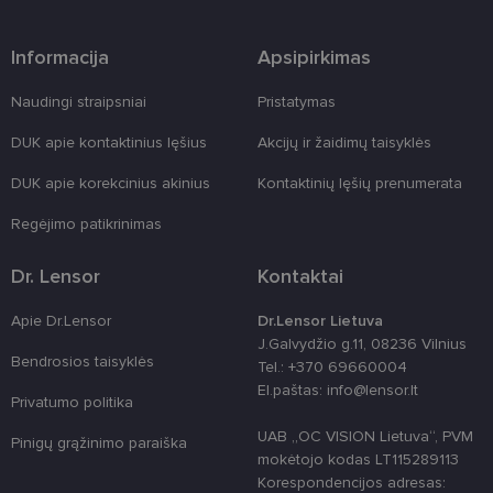
įrangos atak
prieš
žiniatinklio
Informacija
Apsipirkimas
formas.
country_ok
www.lensor.lt
1 metai
Naudingi straipsniai
Pristatymas
shipping_country
www.lensor.lt
1 metai
DUK apie kontaktinius lęšius
Akcijų ir žaidimų taisyklės
clientId
www.lensor.lt
1 metai
Slapukas
naudojamas
DUK apie korekcinius akinius
Kontaktinių lęšių prenumerata
unikaliems
vartotojams
atskirti,
Regėjimo patikrinimas
atsitiktinai
sugeneruotą
numerį
Dr. Lensor
Kontaktai
priskiriant
kliento
identifikatori
Apie Dr.Lensor
Dr.Lensor Lietuva
Patobulinant
svetainės
J.Galvydžio g.11, 08236 Vilnius
našumą ir
Bendrosios taisyklės
Tel.: +370 69660004
funkcionalu
ji yra
El.paštas: info@lensor.lt
naudojama
Privatumo politika
vartotojo
patirčiai
UAB „OC VISION Lietuva“, PVM
Pinigų grąžinimo paraiška
pagerinti.
mokėtojo kodas LT115289113
CookieScriptConsent
11 mėnesį
Šį slapuką
CookieScript
Korespondencijos adresas: