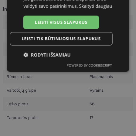
valdyti savo pasirinkimus.
Skaityti daugiau
Informacija apie prekę
LEISTI VISUS SLAPUKUS
Rėmelių prekinis ženklas
DIVERSO
Rėmelio dydis
56-17
LEISTI TIK BŪTINUOSIUS SLAPUKUS
Rėmelio dydis
L
RODYTI IŠSAMIAU
Rėmelio spalva
blue
POWERED BY COOKIESCRIPT
Būtinieji
Statistikos
Rinkodaros
slapukai
slapukai
slapukai
Rėmelio tipas
Plastmasinis
Vartotojų grupė
Vyrams
Funkciniai slapukai
Lęšio plotis
56
Tarpnosės plotis
17