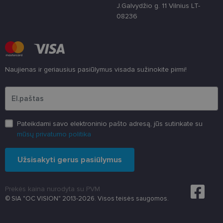
3 savaitės
„Cookie-
www.lensor.lt
J.Galvydžio g. 11 Vilnius LT-
Script.com“
paslauga
08236
naudoja
lankytojų
slapukų
sutikimo
nuostatoms
prisiminti.
Būtina, kad
Naujienas ir geriausius pasiūlymus visada sužinokite pirmi!
Cookie-
Script.com
Įveskite el.pašto adresą
slapukų
reklamjuostė
veiktų
tinkamai.
Pateikdami savo elektroninio pašto adresą, jūs sutinkate su
mūsų privatumo politika
Užsisakyti gerus pasiūlymus
Prekės kaina nurodyta su PVM
© SIA "OC VISION" 2013-2026. Visos teisės saugomos.
Teikėjas
/
Pavadinimas
Galiojimas
Aprašymas
Domenas