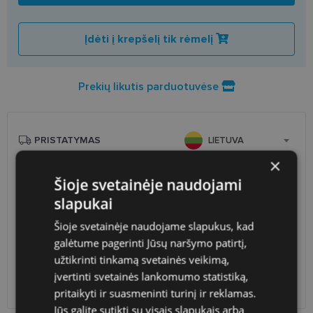
Įdėti į krepšelį tik rėmelį
Prekių likutis parduotuvėse
PRISTATYMAS
LIETUVA
×
Planuojamas
Šeštadienis 2026 m. rugpjūčio
Šioje svetainėje naudojami
pristatymas
22 d.
slapukai
Atsiėmimas optikoje
Nemokamai
Šioje svetainėje naudojame slapukus, kad
Venipak paštomatai
1.90 €
galėtume pagerinti Jūsų naršymo patirtį,
LP Express paštomatai
1.90 €
DPD paštomatai
2.50 €
užtikrinti tinkamą svetainės veikimą,
Omniva paštomatai
3.00 €
įvertinti svetainės lankomumo statistiką,
DPD kurjeris
2.60 €
pritaikyti ir suasmeninti turinį ir reklamas.
Jūs galite sutikti su visais slapukais arba