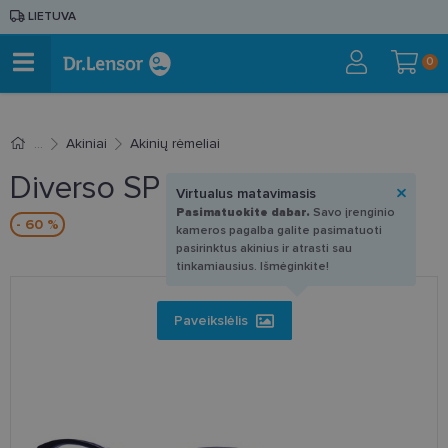
LIETUVA
0
Akiniai
Akinių rėmeliai
Diverso SP 233 C1 53-18
Virtualus matavimasis
Pasimatuokite dabar.
Savo įrenginio
- 60 %
kameros pagalba galite pasimatuoti
pasirinktus akinius ir atrasti sau
tinkamiausius. Išmėginkite!
Paveikslėlis