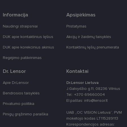
įrangos atak
prieš
žiniatinklio
Informacija
Apsipirkimas
formas.
country_ok
www.lensor.lt
1 metai
Naudingi straipsniai
Pristatymas
shipping_country
www.lensor.lt
1 metai
DUK apie kontaktinius lęšius
Akcijų ir žaidimų taisyklės
clientId
www.lensor.lt
1 metai
Slapukas
naudojamas
DUK apie korekcinius akinius
Kontaktinių lęšių prenumerata
unikaliems
vartotojams
atskirti,
Regėjimo patikrinimas
atsitiktinai
sugeneruotą
numerį
Dr. Lensor
Kontaktai
priskiriant
kliento
identifikatori
Apie Dr.Lensor
Dr.Lensor Lietuva
Patobulinant
svetainės
J.Galvydžio g.11, 08236 Vilnius
našumą ir
Bendrosios taisyklės
Tel.: +370 69660004
funkcionalu
ji yra
El.paštas: info@lensor.lt
naudojama
Privatumo politika
vartotojo
patirčiai
UAB „OC VISION Lietuva“, PVM
Pinigų grąžinimo paraiška
pagerinti.
mokėtojo kodas LT115289113
CookieScriptConsent
11 mėnesį
Šį slapuką
CookieScript
Korespondencijos adresas: