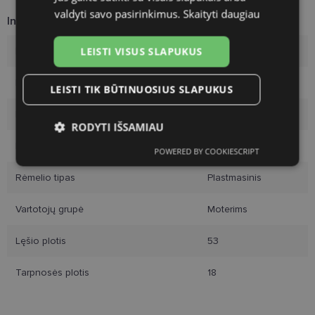
valdyti savo pasirinkimus.
Skaityti daugiau
Informacija apie prekę
LEISTI VISUS SLAPUKUS
Rėmelių prekinis ženklas
DIVERSO
Rėmelio dydis
53-18
LEISTI TIK BŪTINUOSIUS SLAPUKUS
Rėmelio dydis
M
RODYTI IŠSAMIAU
Rėmelio spalva
black
POWERED BY COOKIESCRIPT
Būtinieji
Statistikos
Rinkodaros
slapukai
slapukai
slapukai
Rėmelio tipas
Plastmasinis
Vartotojų grupė
Moterims
Funkciniai slapukai
Lęšio plotis
53
Tarpnosės plotis
18