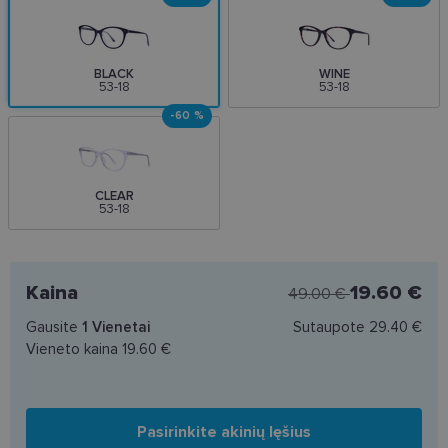
BLACK
WINE
53-18
53-18
-60 %
CLEAR
53-18
Kaina
19.60 €
49.00 €
Gausite
1
Vienetai
Sutaupote
29.40 €
Vieneto kaina
19.60 €
Pasirinkite akinių lęšius