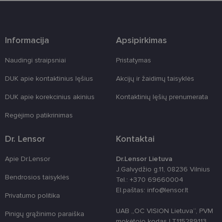
programinės
įrangos atak
prieš
žiniatinklio
formas.
Informacija
Apsipirkimas
country_ok
www.lensor.lt
1 metai
Naudingi straipsniai
Pristatymas
shipping_country
www.lensor.lt
1 metai
clientId
www.lensor.lt
1 metai
Slapukas
DUK apie kontaktinius lęšius
Akcijų ir žaidimų taisyklės
naudojamas
unikaliems
DUK apie korekcinius akinius
Kontaktinių lęšių prenumerata
vartotojams
atskirti,
atsitiktinai
Regėjimo patikrinimas
sugeneruotą
numerį
priskiriant
Dr. Lensor
Kontaktai
kliento
identifikatori
Patobulinant
Apie Dr.Lensor
Dr.Lensor Lietuva
svetainės
našumą ir
J.Galvydžio g.11, 08236 Vilnius
funkcionalu
Bendrosios taisyklės
Tel.: +370 69660004
ji yra
naudojama
El.paštas: info@lensor.lt
vartotojo
Privatumo politika
patirčiai
pagerinti.
UAB „OC VISION Lietuva“, PVM
Pinigų grąžinimo paraiška
mokėtojo kodas LT115289113