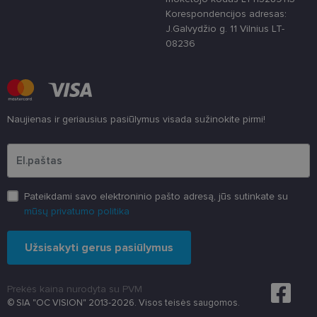
CookieScriptConsent
11 mėnesį
Šį slapuką
CookieScript
3 savaitės
„Cookie-
www.lensor.lt
Korespondencijos adresas:
Script.com“
J.Galvydžio g. 11 Vilnius LT-
paslauga
naudoja
08236
lankytojų
slapukų
sutikimo
nuostatoms
prisiminti.
Būtina, kad
Cookie-
Naujienas ir geriausius pasiūlymus visada sužinokite pirmi!
Script.com
slapukų
Įveskite el.pašto adresą
reklamjuostė
veiktų
tinkamai.
Pateikdami savo elektroninio pašto adresą, jūs sutinkate su
mūsų privatumo politika
Užsisakyti gerus pasiūlymus
Prekės kaina nurodyta su PVM
© SIA "OC VISION" 2013-2026. Visos teisės saugomos.
Teikėjas
/