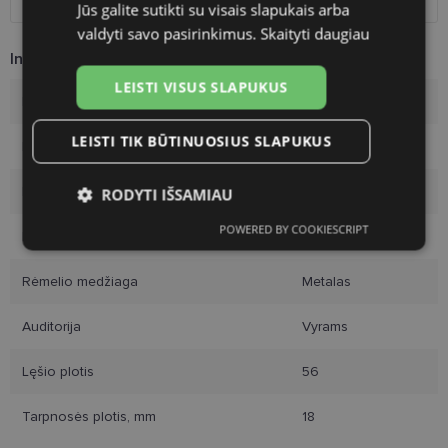
Jūs galite sutikti su visais slapukais arba
valdyti savo pasirinkimus.
Skaityti daugiau
Informacija apie prekę
LEISTI VISUS SLAPUKUS
Prekės ženklas
DIVERSO
LEISTI TIK BŪTINUOSIUS SLAPUKUS
Rėmelio dydis
56-18
Rėmelio dydis
L
RODYTI IŠSAMIAU
POWERED BY COOKIESCRIPT
Rėmo spalva
silver gry
Būtinieji
Statistikos
Rinkodaros
slapukai
slapukai
slapukai
Rėmelio medžiaga
Metalas
Auditorija
Vyrams
Funkciniai slapukai
Lęšio plotis
56
Tarpnosės plotis, mm
18