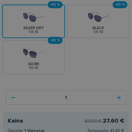
-60 %
-60 %
SILVER GRY
BLACK
56-18
56-18
-60 %
GD/BK
56-18
Kaina
27.60 €
69.00 €
Gausite
1
Vienetai
Sutaupote
41.40 €