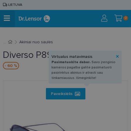
LIETUVA
0
Akiniai nuo saulės
Diverso P8940 C04 56-18
Virtualus matavimasis
Pasimatuokite dabar.
Savo įrenginio
- 60 %
kameros pagalba galite pasimatuoti
pasirinktus akinius ir atrasti sau
tinkamiausius. Išmėginkite!
Paveikslėlis