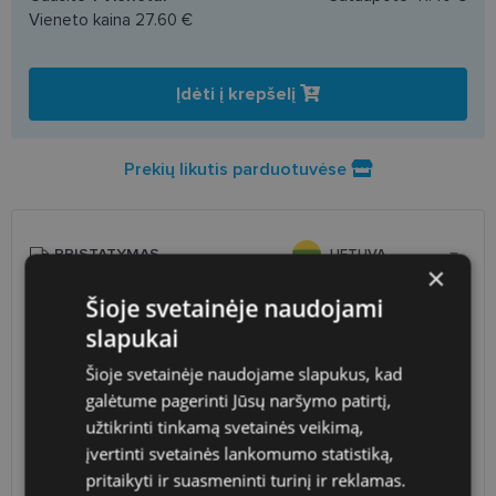
Vieneto kaina
27.60 €
Įdėti į krepšelį
Prekių likutis parduotuvėse
PRISTATYMAS
LIETUVA
×
Šioje svetainėje naudojami
Planuojamas
Penktadienis 2026 m. rugpjūčio
slapukai
pristatymas
14 d.
Atsiėmimas optikoje
Nemokamai
Šioje svetainėje naudojame slapukus, kad
Venipak paštomatai
1.90 €
galėtume pagerinti Jūsų naršymo patirtį,
LP Express paštomatai
1.90 €
užtikrinti tinkamą svetainės veikimą,
DPD paštomatai
2.50 €
įvertinti svetainės lankomumo statistiką,
Omniva paštomatai
3.00 €
pritaikyti ir suasmeninti turinį ir reklamas.
DPD kurjeris
2.60 €