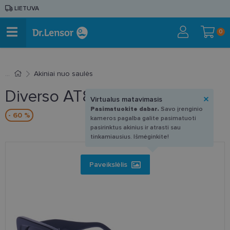
LIETUVA
0
Akiniai nuo saulės
Diverso AT8491 C1 55-19
Virtualus matavimasis
Pasimatuokite dabar.
Savo įrenginio
- 60 %
kameros pagalba galite pasimatuoti
pasirinktus akinius ir atrasti sau
tinkamiausius. Išmėginkite!
Paveikslėlis