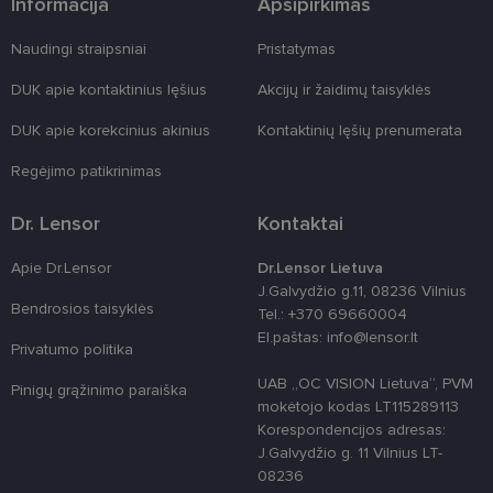
Informacija
Apsipirkimas
prieš
žiniatinklio
formas.
Naudingi straipsniai
Pristatymas
country_ok
www.lensor.lt
1 metai
DUK apie kontaktinius lęšius
Akcijų ir žaidimų taisyklės
shipping_country
www.lensor.lt
1 metai
clientId
www.lensor.lt
1 metai
Slapukas
DUK apie korekcinius akinius
Kontaktinių lęšių prenumerata
naudojamas
unikaliems
Regėjimo patikrinimas
vartotojams
atskirti,
atsitiktinai
Dr. Lensor
Kontaktai
sugeneruotą
numerį
priskiriant
kliento
Apie Dr.Lensor
Dr.Lensor Lietuva
identifikatori
J.Galvydžio g.11, 08236 Vilnius
Patobulinant
Bendrosios taisyklės
svetainės
Tel.: +370 69660004
našumą ir
El.paštas: info@lensor.lt
funkcionalu
Privatumo politika
ji yra
naudojama
UAB „OC VISION Lietuva“, PVM
Pinigų grąžinimo paraiška
vartotojo
patirčiai
mokėtojo kodas LT115289113
pagerinti.
Korespondencijos adresas:
J.Galvydžio g. 11 Vilnius LT-
CookieScriptConsent
11 mėnesį
Šį slapuką
CookieScript
3 savaitės
„Cookie-
www.lensor.lt
08236
Script.com“