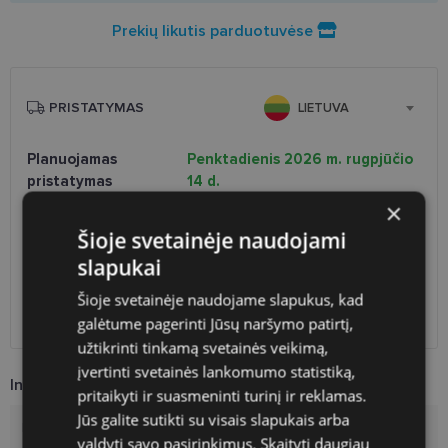
Prekių likutis parduotuvėse
PRISTATYMAS
LIETUVA
Planuojamas
Penktadienis 2026 m. rugpjūčio
pristatymas
14 d.
×
Atsiėmimas optikoje
Nemokamai
Venipak paštomatai
1.90 €
Šioje svetainėje naudojami
LP Express paštomatai
1.90 €
slapukai
DPD paštomatai
2.50 €
Šioje svetainėje naudojame slapukus, kad
Omniva paštomatai
3.00 €
DPD kurjeris
2.60 €
galėtume pagerinti Jūsų naršymo patirtį,
užtikrinti tinkamą svetainės veikimą,
įvertinti svetainės lankomumo statistiką,
Informacija apie prekę
pritaikyti ir suasmeninti turinį ir reklamas.
Jūs galite sutikti su visais slapukais arba
Prekės ženklas
DIVERSO
valdyti savo pasirinkimus.
Skaityti daugiau