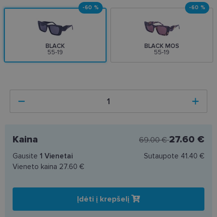
-60 %
-60 %
BLACK
BLACK MOS
55-19
55-19
Kaina
27.60 €
69.00 €
Gausite
1
Vienetai
Sutaupote
41.40 €
Vieneto kaina
27.60 €
Įdėti į krepšelį