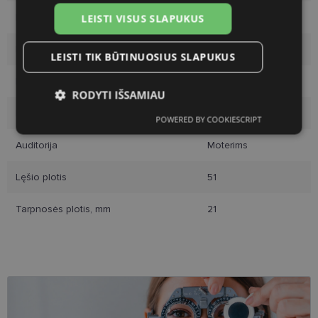
Rėmelio dydis
51-21
LEISTI VISUS SLAPUKUS
Rėmelio dydis
M
LEISTI TIK BŪTINUOSIUS SLAPUKUS
Rėmo spalva
gold/green
RODYTI IŠSAMIAU
Rėmelio medžiaga
Metalas
POWERED BY COOKIESCRIPT
Būtinieji
Statistikos
Rinkodaros
slapukai
slapukai
slapukai
Auditorija
Moterims
Lęšio plotis
51
Funkciniai slapukai
Tarpnosės plotis, mm
21
Būtinieji slapukai
Statistikos slapukai
Rinkodaros slapukai
Funkciniai slapukai