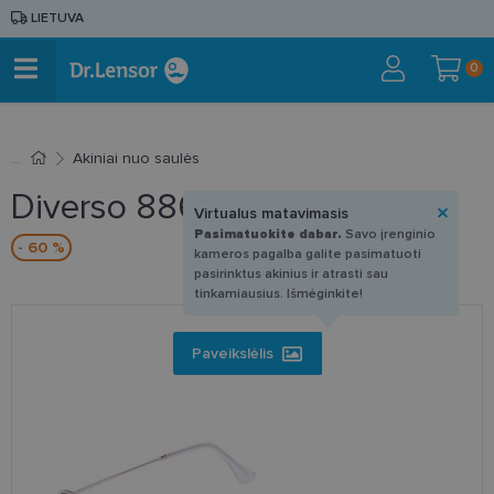
LIETUVA
0
Akiniai nuo saulės
Diverso 886706 C2 51-21
Virtualus matavimasis
Pasimatuokite dabar.
Savo įrenginio
- 60 %
kameros pagalba galite pasimatuoti
pasirinktus akinius ir atrasti sau
tinkamiausius. Išmėginkite!
Paveikslėlis