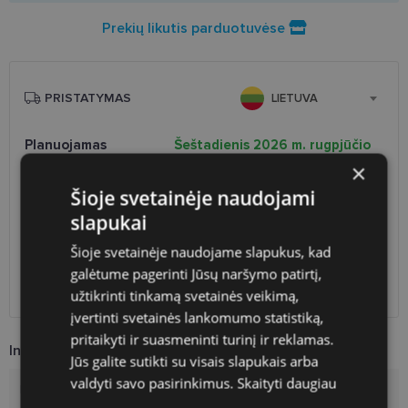
Prekių likutis parduotuvėse
PRISTATYMAS
LIETUVA
Planuojamas
Šeštadienis 2026 m. rugpjūčio
pristatymas
15 d.
×
Atsiėmimas optikoje
Nemokamai
Šioje svetainėje naudojami
Venipak paštomatai
1.90 €
slapukai
LP Express paštomatai
1.90 €
Šioje svetainėje naudojame slapukus, kad
DPD paštomatai
2.50 €
Omniva paštomatai
3.00 €
galėtume pagerinti Jūsų naršymo patirtį,
DPD kurjeris
2.60 €
užtikrinti tinkamą svetainės veikimą,
įvertinti svetainės lankomumo statistiką,
pritaikyti ir suasmeninti turinį ir reklamas.
Informacija apie prekę
Jūs galite sutikti su visais slapukais arba
valdyti savo pasirinkimus.
Skaityti daugiau
Prekės ženklas
DIVERSO