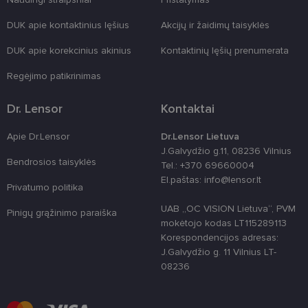
formas.
DUK apie kontaktinius lęšius
Akcijų ir žaidimų taisyklės
country_ok
www.lensor.lt
1 metai
shipping_country
www.lensor.lt
1 metai
DUK apie korekcinius akinius
Kontaktinių lęšių prenumerata
clientId
www.lensor.lt
1 metai
Slapukas
naudojamas
Regėjimo patikrinimas
unikaliems
vartotojams
atskirti,
Dr. Lensor
Kontaktai
atsitiktinai
sugeneruotą
numerį
Apie Dr.Lensor
Dr.Lensor Lietuva
priskiriant
J.Galvydžio g.11, 08236 Vilnius
kliento
identifikatori
Bendrosios taisyklės
Tel.: +370 69660004
Patobulinant
El.paštas: info@lensor.lt
svetainės
Privatumo politika
našumą ir
funkcionalu
UAB „OC VISION Lietuva“, PVM
ji yra
Pinigų grąžinimo paraiška
naudojama
mokėtojo kodas LT115289113
vartotojo
Korespondencijos adresas:
patirčiai
pagerinti.
J.Galvydžio g. 11 Vilnius LT-
08236
CookieScriptConsent
11 mėnesį
Šį slapuką
CookieScript
3 savaitės
„Cookie-
www.lensor.lt
Script.com“
paslauga
naudoja