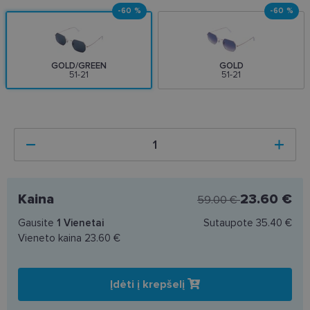
-60 %
-60 %
GOLD/GREEN
GOLD
51-21
51-21
Kaina
23.60 €
59.00 €
Gausite
1
Vienetai
Sutaupote
35.40 €
Vieneto kaina
23.60 €
Įdėti į krepšelį