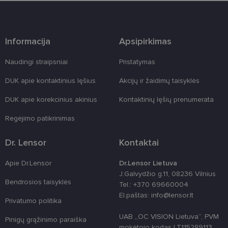
programinės
įrangos atak
prieš
žiniatinklio
formas.
Informacija
Apsipirkimas
country_ok
www.lensor.lt
1 metai
Naudingi straipsniai
Pristatymas
shipping_country
www.lensor.lt
1 metai
clientId
www.lensor.lt
1 metai
Slapukas
DUK apie kontaktinius lęšius
Akcijų ir žaidimų taisyklės
naudojamas
unikaliems
DUK apie korekcinius akinius
Kontaktinių lęšių prenumerata
vartotojams
atskirti,
atsitiktinai
Regėjimo patikrinimas
sugeneruotą
numerį
priskiriant
Dr. Lensor
Kontaktai
kliento
identifikatori
Patobulinant
Apie Dr.Lensor
Dr.Lensor Lietuva
svetainės
našumą ir
J.Galvydžio g.11, 08236 Vilnius
funkcionalu
Bendrosios taisyklės
Tel.: +370 69660004
ji yra
naudojama
El.paštas: info@lensor.lt
vartotojo
Privatumo politika
patirčiai
pagerinti.
UAB „OC VISION Lietuva“, PVM
Pinigų grąžinimo paraiška
mokėtojo kodas LT115289113