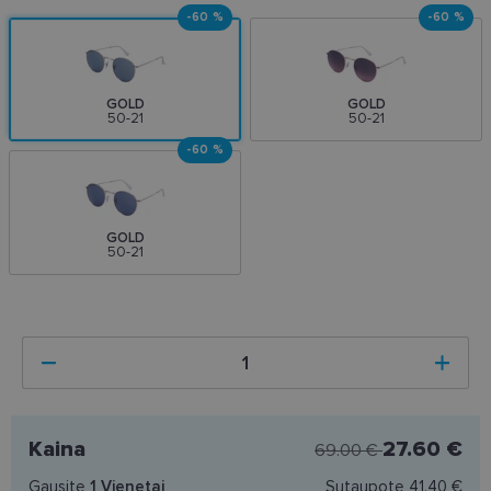
-60 %
-60 %
GOLD
GOLD
50-21
50-21
-60 %
GOLD
50-21
Kaina
27.60 €
69.00 €
Gausite
1
Vienetai
Sutaupote
41.40 €