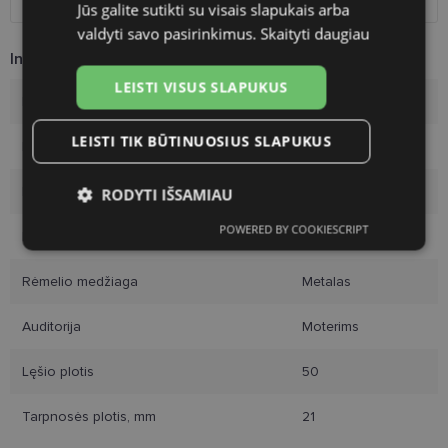
Jūs galite sutikti su visais slapukais arba
valdyti savo pasirinkimus.
Skaityti daugiau
Informacija apie prekę
LEISTI VISUS SLAPUKUS
Prekės ženklas
DIVERSO
LEISTI TIK BŪTINUOSIUS SLAPUKUS
Rėmelio dydis
50-21
Rėmelio dydis
M
RODYTI IŠSAMIAU
POWERED BY COOKIESCRIPT
Rėmo spalva
gold
Būtinieji
Statistikos
Rinkodaros
slapukai
slapukai
slapukai
Rėmelio medžiaga
Metalas
Auditorija
Moterims
Funkciniai slapukai
Lęšio plotis
50
Tarpnosės plotis, mm
21