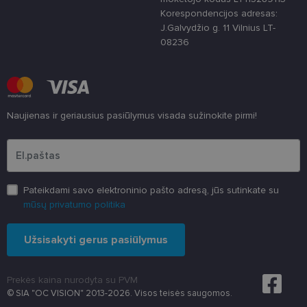
CookieScriptConsent
11 mėnesį
Šį slapuką
CookieScript
3 savaitės
„Cookie-
www.lensor.lt
Korespondencijos adresas:
Script.com“
J.Galvydžio g. 11 Vilnius LT-
paslauga
naudoja
08236
lankytojų
slapukų
sutikimo
nuostatoms
prisiminti.
Būtina, kad
Cookie-
Naujienas ir geriausius pasiūlymus visada sužinokite pirmi!
Script.com
slapukų
Įveskite el.pašto adresą
reklamjuostė
veiktų
tinkamai.
Pateikdami savo elektroninio pašto adresą, jūs sutinkate su
mūsų privatumo politika
Užsisakyti gerus pasiūlymus
Prekės kaina nurodyta su PVM
© SIA "OC VISION" 2013-2026. Visos teisės saugomos.
Teikėjas
/