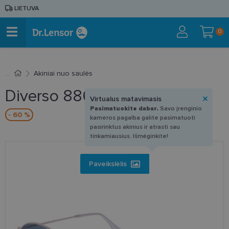
LIETUVA
0
Akiniai nuo saulės
Diverso 886703 C2 50-21
Virtualus matavimasis
Pasimatuokite dabar.
Savo įrenginio
- 60 %
kameros pagalba galite pasimatuoti
pasirinktus akinius ir atrasti sau
tinkamiausius. Išmėginkite!
Paveikslėlis