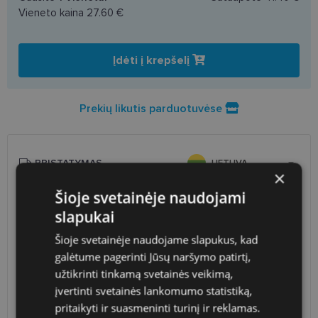
Vieneto kaina
27.60 €
Įdėti į krepšelį
Prekių likutis parduotuvėse
PRISTATYMAS
LIETUVA
×
Šioje svetainėje naudojami
Planuojamas
Ketvirtadienis 2026 m. rugpjūčio
slapukai
pristatymas
13 d.
Atsiėmimas optikoje
Nemokamai
Šioje svetainėje naudojame slapukus, kad
Venipak paštomatai
1.90 €
galėtume pagerinti Jūsų naršymo patirtį,
LP Express paštomatai
1.90 €
užtikrinti tinkamą svetainės veikimą,
DPD paštomatai
2.50 €
įvertinti svetainės lankomumo statistiką,
Omniva paštomatai
3.00 €
pritaikyti ir suasmeninti turinį ir reklamas.
DPD kurjeris
2.60 €