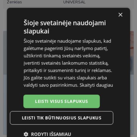
Ženklas
UNIVERSAL
×
Šioje svetainėje naudojami
slapukai
Šioje svetainėje naudojame slapukus, kad
galėtume pagerinti Jūsų naršymo patirtį,
užtikrinti tinkamą svetainės veikimą,
įvertinti svetainės lankomumo statistiką,
pritaikyti ir suasmeninti turinį ir reklamas.
Jūs galite sutikti su visais slapukais arba
valdyti savo pasirinkimus.
Skaityti daugiau
Jaučiate akių nuovargį, įtampą ar matote
išsiliejusį vaizdą?
Pasitikrinkite regėjimą
laiku
LEISTI VISUS SLAPUKUS
Regėjimo patikrinimas
LEISTI TIK BŪTINUOSIUS SLAPUKUS
RODYTI IŠSAMIAU