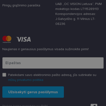
Šie būtinieji slapukai nustatomi automatiškai.
UAB „OC VISION Lietuva“, PVM
Pinigų grąžinimo paraiška
mokėtojo kodas LT115289113
Teikėjas
/
Pavadinimas
Galiojimas
Aprašymas
Korespondencijos adresas:
Domenas
J.Galvydžio g. 11 Vilnius LT-
csrftoken
www.lensor.lt
11 mėnesį
Šis slapukas 
08236
4 savaitės
susietas su
„Django“
žiniatinklio
kūrimo
platforma,
skirta „Pytho
Jis sukurtas
siekiant
Naujienas ir geriausius pasiūlymus visada sužinokite pirmi!
apsaugoti
svetainę nuo
Įveskite el.pašto adresą
tam tikro tip
programinės
įrangos atak
prieš
žiniatinklio
formas.
Pateikdami savo elektroninio pašto adresą, jūs sutinkate su
mūsų privatumo politika
country_ok
www.lensor.lt
1 metai
shipping_country
www.lensor.lt
1 metai
Užsisakyti gerus pasiūlymus
clientId
www.lensor.lt
1 metai
Slapukas
naudojamas
unikaliems
vartotojams
Prekės kaina nurodyta su PVM