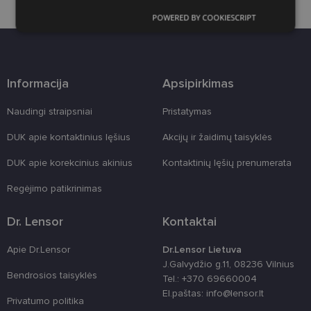
POWERED BY COOKIESCRIPT
Būtinieji
Statistikos
Rinkodaros
slapukai
slapukai
slapukai
Informacija
Apsipirkimas
Funkciniai slapukai
Naudingi straipsniai
Pristatymas
DUK apie kontaktinius lęšius
Akcijų ir žaidimų taisyklės
DUK apie korekcinius akinius
Kontaktinių lęšių prenumerata
Būtinieji slapukai
Statistikos slapukai
Regėjimo patikrinimas
Rinkodaros slapukai
Funkciniai slapukai
Dr. Lensor
Kontaktai
Šie slapukai yra būtini, kad galėtumėte naršyti
svetainės turinį bei naudotis jo funkcijomis. Šie
Apie Dr.Lensor
Dr.Lensor Lietuva
slapukai atpažįsta Jūsų įrenginį, tačiau neatskleidžia
J.Galvydžio g.11, 08236 Vilnius
Jūsų tapatybės, taip pat nerenka informacijos. Be šių
Bendrosios taisyklės
slapukų tinklalapis neveiks tinkamai. Šie slapukai
Tel.: +370 69660004
saugomi Jūsų įrenginyje, kol slapukai atlieka savo
El.paštas: info@lensor.lt
funkcijas, bet ne ilgiau kaip dvejus metus.
Privatumo politika