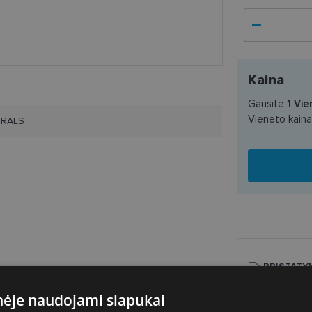
Kaina
Gausite
1
Vie
Vieneto kain
ORALS
PRISTATY
inėje naudojami slapukai
Planuojamas