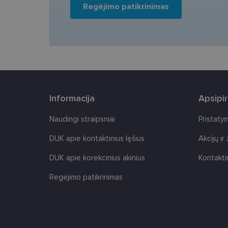
Šie būtinieji slapuka
Regėjimo patikrinimas
Pavadinimas
csrftoken
country_ok
shipping_country
Informacija
Apsipi
clientId
Naudingi straipsniai
Pristaty
CookieScriptConse
DUK apie kontaktinius lęšius
Akcijų ir
DUK apie korekcinius akinius
Kontakti
Regėjimo patikrinimas
Tei
Pavadinimas
Do