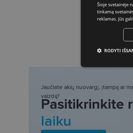
Šioje svetainėje 
tinkamą svetainės 
reklamas. Jūs gali
RODYTI IŠSA
Būtinieji slap
Jaučiate akių nuovargį, įtampą ar mat
vaizdą?
Pasitikrinkite
Bū
laiku
Šie slapukai yra būtin
tačiau neatskleidžia 
saugomi Jūsų įrenginyj