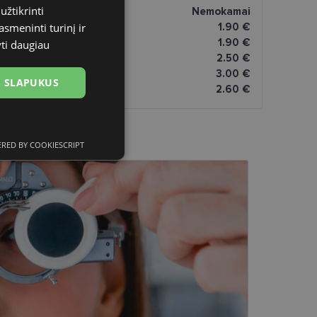
užtikrinti
ptikoje
Nemokamai
asmeninti turinį ir
tomatai
1.90 €
paštomatai
1.90 €
yti daugiau
atai
2.50 €
omatai
3.00 €
US SLAPUKUS
2.60 €
RED BY COOKIESCRIPT
ciniai slapukai
kai
įsta Jūsų įrenginį,
i. Šie slapukai