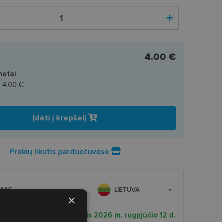
4.00 €
netai
a
4.00 €
Įdėti į krepšelį
Prekių likutis parduotuvėse
MAS
LIETUVA
×
 pristatymas
Trečiadienis 2026 m. rugpjūčio 12 d.