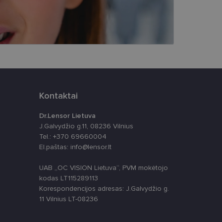
ūrimo platforma,
tainę nuo tam tikro
ormas.
Kontaktai
, atsitiktinai
iui. Patobulinant
ma vartotojo
Dr.Lensor Lietuva
J.Galvydžio g.11, 08236 Vilnius
ankytojų slapukų
Tel.: +370 69660004
-Script.com slapukų
El.paštas: info@lensor.lt
UAB „OC VISION Lietuva“, PVM mokėtojo
kodas LT115289113
Korespondencijos adresas: J.Galvydžio g.
11 Vilnius LT-08236