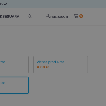
ETUVA
KSESUARAI
0
PRISIJUNGTI
ktas
Vienas produktas
4.00 €
ktas