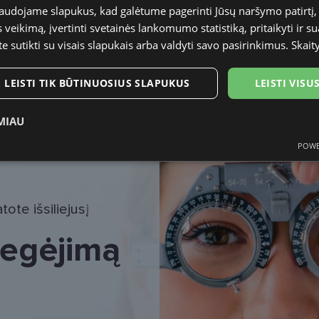
naudojame slapukus, kad galėtume pagerinti Jūsų naršymo patirtį, 
Atsiėmimas o
veikimą, įvertinti svetainės lankomumo statistiką, pritaikyti ir su
Venipak paš
LP Express 
te sutikti su visais slapukais arba valdyti savo pasirinkimus.
Skait
DPD paštom
Omniva pašt
LEISTI TIK BŪTINUOSIUS SLAPUKUS
LEISTI VIS
DPD kurjeris
MIAU
POWE
ukai
Statistikos slapukai
Rinkodaros slapukai
Funk
ote išsiliejusį
 regėjimą
tinieji slapukai
Statistikos slapukai
Rinkodaros slapukai
Funkciniai slapu
i, kad galėtumėte naršyti svetainės turinį bei naudotis jo funkcijomis. Šie slapukai atpaž
Jūsų tapatybės, taip pat nerenka informacijos. Be šių slapukų tinklalapis neveiks tinkama
e, kol slapukai atlieka savo funkcijas, bet ne ilgiau kaip dvejus metus.