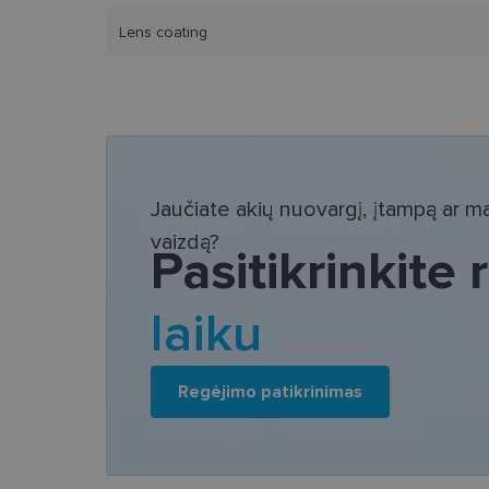
Lens coating
Bū
Šie slapukai yra būtin
tačiau neatskleidžia 
saugomi Jūsų įrenginyj
Šie būtinieji slapuka
Jaučiate akių nuovargį, įtampą ar mat
vaizdą?
Pavadinimas
Pasitikrinkite
csrftoken
laiku
country_ok
shipping_country
Regėjimo patikrinimas
clientId
CookieScriptConse