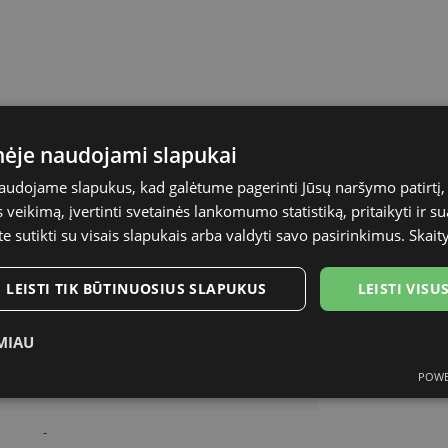
inėje naudojami slapukai
naudojame slapukus, kad galėtume pagerinti Jūsų naršymo patirtį, 
A-Z
veikimą, įvertinti svetainės lankomumo statistiką, pritaikyti ir su
te sutikti su visais slapukais arba valdyti savo pasirinkimus.
Skait
54-17
LEISTI TIK BŪTINUOSIUS SLAPUKUS
LEISTI VIS
matt blue
MIAU
Plastmasinis
POWE
ukai
Statistikos slapukai
Rinkodaros slapukai
Funk
Vyrams
-