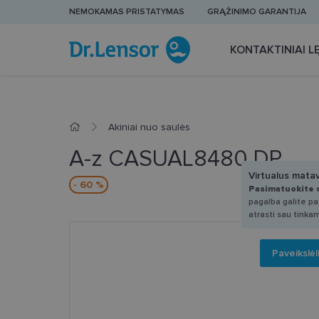
NEMOKAMAS PRISTATYMAS
GRĄŽINIMO GARANTIJA
KONTAKTINIAI LĘ
Akiniai nuo saulės
A-z CASUAL8480 DP
Virtualus mata
- 60 %
Pasimatuokite 
pagalba galite pas
atrasti sau tinka
Paveikslėl