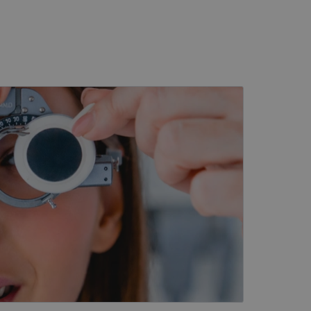
kai
įsta Jūsų įrenginį,
i. Šie slapukai
ūrimo platforma,
tainę nuo tam tikro
ormas.
, atsitiktinai
iui. Patobulinant
ma vartotojo
ankytojų slapukų