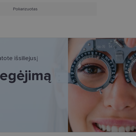
Poliarizuotas
tinieji slapukai
Statistikos slapukai
Rinkodaros slapukai
Funkciniai slapu
i, kad galėtumėte naršyti svetainės turinį bei naudotis jo funkcijomis. Šie slapukai atpaž
Jūsų tapatybės, taip pat nerenka informacijos. Be šių slapukų tinklalapis neveiks tinkama
e, kol slapukai atlieka savo funkcijas, bet ne ilgiau kaip dvejus metus.
i nustatomi automatiškai.
ote išsiliejusį
Teikėjas
/
Galiojimas
Aprašymas
Domenas
 regėjimą
www.lensor.lt
11 mėnesį
Šis slapukas yra susietas su „Django“ žiniatinklio k
4 savaitės
skirta „Python“. Jis sukurtas siekiant apsaugoti sve
tipo programinės įrangos atakos prieš žiniatinklio f
www.lensor.lt
1 metai
www.lensor.lt
1 metai
www.lensor.lt
1 metai
Slapukas naudojamas unikaliems vartotojams atskirti
sugeneruotą numerį priskiriant kliento identifikator
svetainės našumą ir funkcionalumą, ji yra naudoja
patirčiai pagerinti.
nt
11 mėnesį
Šį slapuką „Cookie-Script.com“ paslauga naudoja l
CookieScript