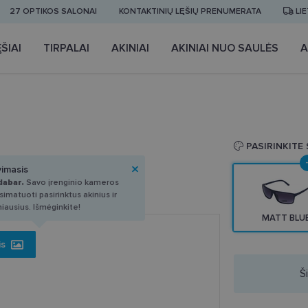
27 OPTIKOS SALONAI
KONTAKTINIŲ LĘŠIŲ PRENUMERATA
LI
ŠIAI
TIRPALAI
AKINIAI
AKINIAI NUO SAULĖS
A
PASIRINKITE
vimasis
dabar.
Savo įrenginio kameros
imatuoti pasirinktus akinius ir
miausius. Išmėginkite!
MATT BLU
is
Š