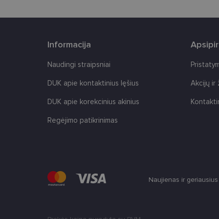
Informacija
Apsipi
Naudingi straipsniai
Pristaty
Tei
Pavadinimas
Do
DUK apie kontaktinius lęšius
Akcijų ir
Pavadinimas
_gcl_au
Goo
.len
DUK apie korekcinius akinius
Kontakti
_ga
Regėjimo patikrinimas
test_cookie
Goo
.do
IDE
Goo
.do
_ga_2507GF1K8X
_fbp
Met
__kla_id
Inc.
Naujienas ir geriausiu
.len