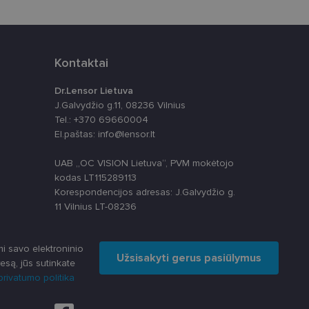
-Script.com slapukų
Kontaktai
Dr.Lensor Lietuva
J.Galvydžio g.11, 08236 Vilnius
Tel.: +370 69660004
apie tai, kaip
El.paštas: info@lensor.lt
rią galutinis
svetainėje.
alytics“ - tai
UAB „OC VISION Lietuva“, PVM mokėtojo
paslaugos
 nustatytų, ar
s skiriant
kodas LT115289113
ų. Ji įtraukiama į
Korespondencijos adresas: J.Galvydžio g.
skaičiuojant
apie tai, kaip
izės ataskaitoms.
11 Vilnius LT-08236
rią galutinis
svetainėje.
anso būseną.
ių kaip trečiųjų
i savo elektroninio
ų svetainę
Užsisakyti gerus pasiūlymus
esą, jūs sutinkate
rivatumo politika