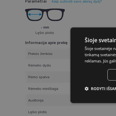
Parametrai
Kaip sužinoti savo akinių dydį?
- mm
Lęšio plotis
Šioje sveta
Informacija apie prekę
Šioje svetainėje 
Prekės ženklas
tinkamą svetainės 
reklamas. Jūs gali
Rėmelio dydis
Rėmo spalva
RODYTI IŠSA
Rėmelio medžiaga
Būtinieji slap
Auditorija
Lęšio plotis