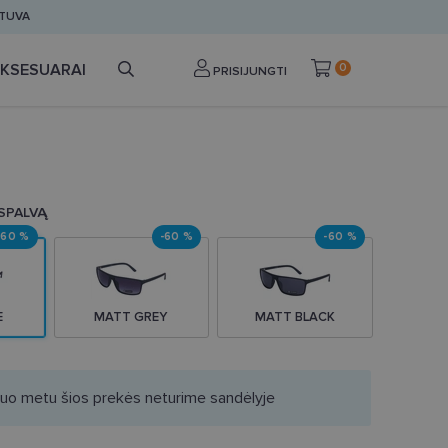
ETUVA
KSESUARAI
0
PRISIJUNGTI
 SPALVĄ
-60 %
-60 %
-60 %
E
MATT GREY
MATT BLACK
iuo metu šios prekės neturime sandėlyje