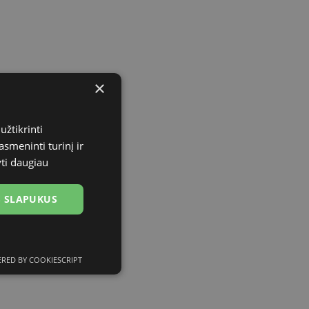
×
užtikrinti
asmeninti turinį ir
yti daugiau
US SLAPUKUS
RED BY COOKIESCRIPT
ciniai slapukai