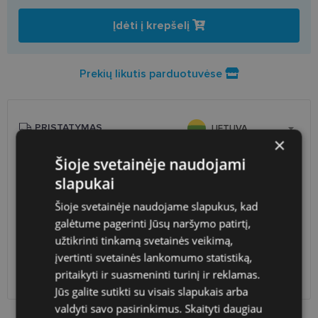
Įdėti į krepšelį
Prekių likutis parduotuvėse
PRISTATYMAS
LIETUVA
×
Šioje svetainėje naudojami
Planuojamas
Pirmadienis 2026 m. rugpjūčio
slapukai
pristatymas
10 d.
Atsiėmimas optikoje
Nemokamai
Šioje svetainėje naudojame slapukus, kad
Venipak paštomatai
1.90 €
galėtume pagerinti Jūsų naršymo patirtį,
LP Express paštomatai
1.90 €
užtikrinti tinkamą svetainės veikimą,
DPD paštomatai
2.50 €
įvertinti svetainės lankomumo statistiką,
Omniva paštomatai
3.00 €
pritaikyti ir suasmeninti turinį ir reklamas.
DPD kurjeris
2.60 €
Jūs galite sutikti su visais slapukais arba
valdyti savo pasirinkimus.
Skaityti daugiau