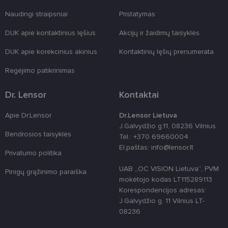
žiniatinklio
formas.
Naudingi straipsniai
Pristatymas
country_ok
www.lensor.lt
1 metai
DUK apie kontaktinius lęšius
Akcijų ir žaidimų taisyklės
shipping_country
www.lensor.lt
1 metai
DUK apie korekcinius akinius
Kontaktinių lęšių prenumerata
clientId
www.lensor.lt
1 metai
Slapukas
naudojamas
unikaliems
Regėjimo patikrinimas
vartotojams
atskirti,
atsitiktinai
Dr. Lensor
Kontaktai
sugeneruotą
numerį
priskiriant
Apie Dr.Lensor
Dr.Lensor Lietuva
kliento
J.Galvydžio g.11, 08236 Vilnius
identifikatori
Patobulinant
Bendrosios taisyklės
Tel.: +370 69660004
svetainės
El.paštas: info@lensor.lt
našumą ir
Privatumo politika
funkcionalu
ji yra
UAB „OC VISION Lietuva“, PVM
naudojama
Pinigų grąžinimo paraiška
vartotojo
mokėtojo kodas LT115289113
patirčiai
Korespondencijos adresas:
pagerinti.
J.Galvydžio g. 11 Vilnius LT-
CookieScriptConsent
11 mėnesį
Šį slapuką
CookieScript
08236
3 savaitės
„Cookie-
www.lensor.lt
Script.com“
paslauga