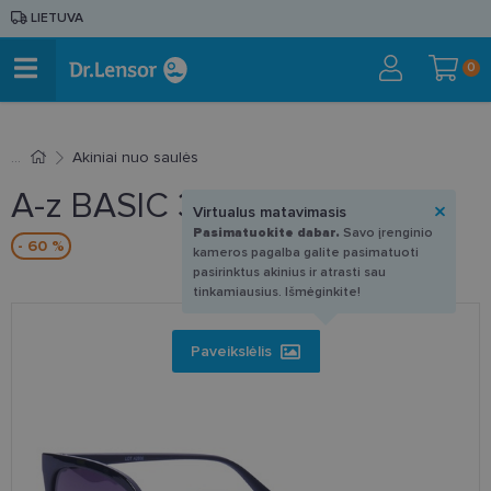
LIETUVA
0
Akiniai nuo saulės
A-z BASIC 375 IP
Virtualus matavimasis
Pasimatuokite dabar.
Savo įrenginio
- 60 %
kameros pagalba galite pasimatuoti
pasirinktus akinius ir atrasti sau
tinkamiausius. Išmėginkite!
Paveikslėlis