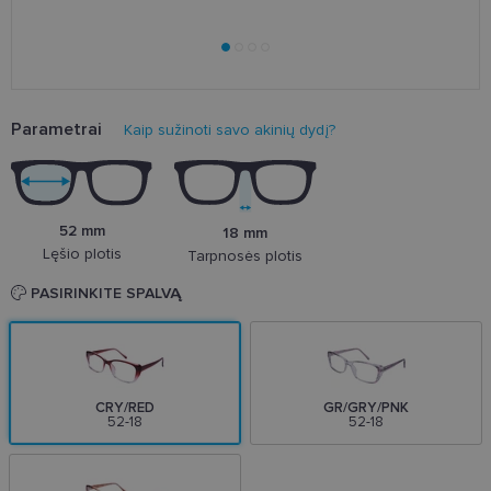
Parametrai
Kaip sužinoti savo akinių dydį?
52 mm
18 mm
Lęšio plotis
Tarpnosės plotis
PASIRINKITE SPALVĄ
CRY/RED
GR/GRY/PNK
52-18
52-18