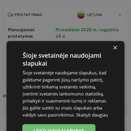
PRISTATYMAS
LIETUVA
Planuojamas
Pirmadienis 2026 m. rugpjūčio
pristatymas
24 d.
Atsiėmimas optikoje
Nemokamai
×
Venipak paštomatai
1.90 €
Šioje svetainėje naudojami
LP Express paštomatai
1.90 €
slapukai
DPD paštomatai
2.50 €
Omniva paštomatai
3.00 €
Šioje svetainėje naudojame slapukus, kad
DPD kurjeris
2.60 €
galėtume pagerinti Jūsų naršymo patirtį,
užtikrinti tinkamą svetainės veikimą,
įvertinti svetainės lankomumo statistiką,
Informacija apie prekę
pritaikyti ir suasmeninti turinį ir reklamas.
Jūs galite sutikti su visais slapukais arba
Rėmelių prekinis ženklas
YOUR LINE
valdyti savo pasirinkimus.
Skaityti daugiau
Rėmelio dydis
52-18
LEISTI VISUS SLAPUKUS