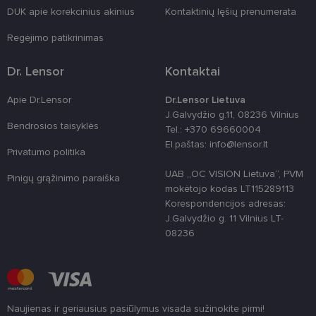
country_ok
www.lensor.lt
1 metai
DUK apie korekcinius akinius
Kontaktinių lęšių prenumerata
shipping_country
www.lensor.lt
1 metai
Regėjimo patikrinimas
clientId
www.lensor.lt
1 metai
Slapukas
naudojamas
unikaliems
Dr. Lensor
Kontaktai
vartotojams
atskirti,
atsitiktinai
Apie Dr.Lensor
Dr.Lensor Lietuva
sugeneruotą
J.Galvydžio g.11, 08236 Vilnius
numerį
priskiriant
Bendrosios taisyklės
Tel.: +370 69660004
kliento
El.paštas: info@lensor.lt
identifikatori
Privatumo politika
Patobulinant
svetainės
UAB „OC VISION Lietuva“, PVM
našumą ir
Pinigų grąžinimo paraiška
funkcionalu
mokėtojo kodas LT115289113
ji yra
Korespondencijos adresas:
naudojama
vartotojo
J.Galvydžio g. 11 Vilnius LT-
patirčiai
08236
pagerinti.
CookieScriptConsent
11 mėnesį
Šį slapuką
CookieScript
3 savaitės
„Cookie-
www.lensor.lt
Script.com“
paslauga
naudoja
lankytojų
Naujienas ir geriausius pasiūlymus visada sužinokite pirmi!
slapukų