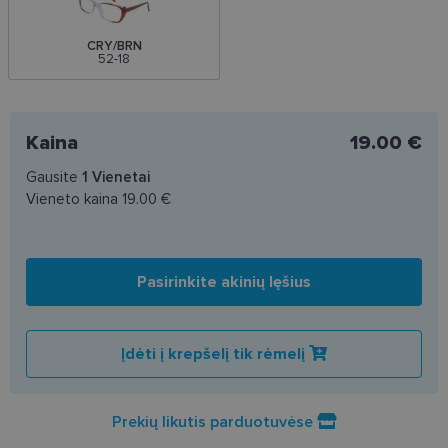
CRY/BRN
52-18
Kaina
19.00 €
Gausite
1
Vienetai
Vieneto kaina
19.00 €
Pasirinkite akinių lęšius
Įdėti į krepšelį tik rėmelį
Prekių likutis parduotuvėse