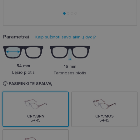
Parametrai
Kaip sužinoti savo akinių dydį?
54 mm
15 mm
Lęšio plotis
Tarpnosės plotis
PASIRINKITE SPALVĄ
CRY/BRN
CRY/MOS
54-15
54-15