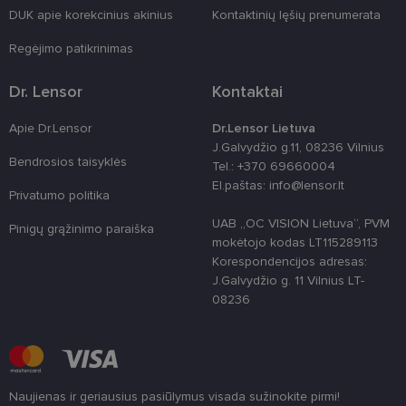
country_ok
www.lensor.lt
1 metai
DUK apie korekcinius akinius
Kontaktinių lęšių prenumerata
shipping_country
www.lensor.lt
1 metai
Regėjimo patikrinimas
clientId
www.lensor.lt
1 metai
Slapukas
naudojamas
unikaliems
Dr. Lensor
Kontaktai
vartotojams
atskirti,
atsitiktinai
Apie Dr.Lensor
Dr.Lensor Lietuva
sugeneruotą
J.Galvydžio g.11, 08236 Vilnius
numerį
priskiriant
Bendrosios taisyklės
Tel.: +370 69660004
kliento
El.paštas: info@lensor.lt
identifikatori
Privatumo politika
Patobulinant
svetainės
UAB „OC VISION Lietuva“, PVM
našumą ir
Pinigų grąžinimo paraiška
funkcionalu
mokėtojo kodas LT115289113
ji yra
Korespondencijos adresas:
naudojama
vartotojo
J.Galvydžio g. 11 Vilnius LT-
patirčiai
08236
pagerinti.
CookieScriptConsent
11 mėnesį
Šį slapuką
CookieScript
3 savaitės
„Cookie-
www.lensor.lt
Script.com“
paslauga
naudoja
lankytojų
Naujienas ir geriausius pasiūlymus visada sužinokite pirmi!
slapukų