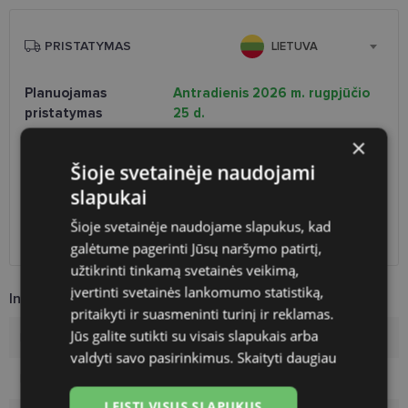
PRISTATYMAS
LIETUVA
Planuojamas
Antradienis 2026 m. rugpjūčio
pristatymas
25 d.
Atsiėmimas optikoje
Nemokamai
×
Venipak paštomatai
1.90 €
Šioje svetainėje naudojami
LP Express paštomatai
1.90 €
slapukai
DPD paštomatai
2.50 €
Omniva paštomatai
3.00 €
Šioje svetainėje naudojame slapukus, kad
DPD kurjeris
2.60 €
galėtume pagerinti Jūsų naršymo patirtį,
užtikrinti tinkamą svetainės veikimą,
įvertinti svetainės lankomumo statistiką,
Informacija apie prekę
pritaikyti ir suasmeninti turinį ir reklamas.
Jūs galite sutikti su visais slapukais arba
Rėmelių prekinis ženklas
YOUR LINE
valdyti savo pasirinkimus.
Skaityti daugiau
Rėmelio dydis
54-15
LEISTI VISUS SLAPUKUS