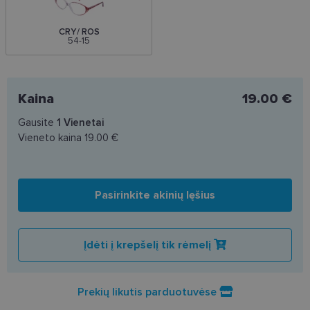
CRY/ ROS
54-15
Kaina
19.00 €
Gausite
1
Vienetai
Vieneto kaina
19.00 €
Pasirinkite akinių lęšius
Įdėti į krepšelį tik rėmelį
Prekių likutis parduotuvėse