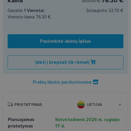
Kaina
76.30 €
109.00 €
Gausite
1
Vienetai
Sutaupote
32.70 €
Vieneto kaina
76.30 €
Pasirinkite akinių lęšius
Įdėti į krepšelį tik rėmelį
Prekių likutis parduotuvėse
PRISTATYMAS
LIETUVA
Planuojamas
Ketvirtadienis 2026 m. rugsėjo
pristatymas
17 d.