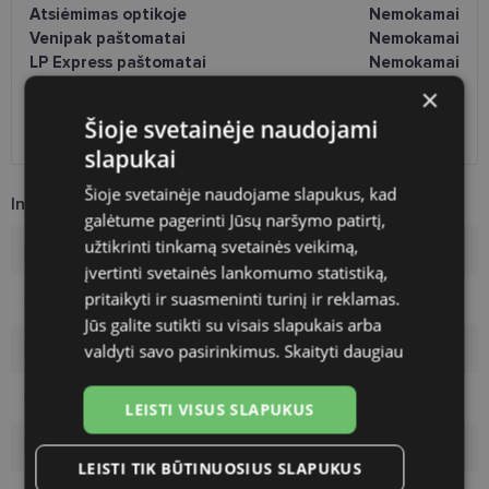
Atsiėmimas optikoje
Nemokamai
Venipak paštomatai
Nemokamai
LP Express paštomatai
Nemokamai
DPD paštomatai
Nemokamai
×
Omniva paštomatai
0.50 €
Šioje svetainėje naudojami
DPD kurjeris
Nemokamai
slapukai
Šioje svetainėje naudojame slapukus, kad
Informacija apie prekę
galėtume pagerinti Jūsų naršymo patirtį,
užtikrinti tinkamą svetainės veikimą,
Rėmelių prekinis ženklas
VOGUE
įvertinti svetainės lankomumo statistiką,
pritaikyti ir suasmeninti turinį ir reklamas.
Rėmelio dydis
54-19
Jūs galite sutikti su visais slapukais arba
Rėmelio dydis
L
valdyti savo pasirinkimus.
Skaityti daugiau
Rėmelio spalva
gold
LEISTI VISUS SLAPUKUS
Rėmelio tipas
Metalas
LEISTI TIK BŪTINUOSIUS SLAPUKUS