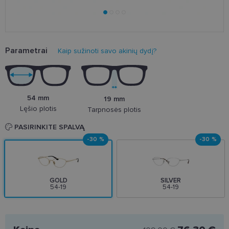
Parametrai
Kaip sužinoti savo akinių dydį?
54 mm
19 mm
Lęšio plotis
Tarpnosės plotis
PASIRINKITE SPALVĄ
-30 %
-30 %
GOLD
SILVER
54-19
54-19