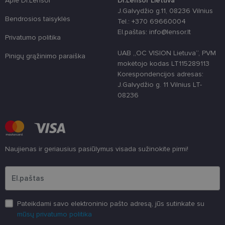
Apie Dr.Lensor
Dr.Lensor Lietuva
naudojamas
J.Galvydžio g.11, 08236 Vilnius
unikaliems
Bendrosios taisyklės
vartotojams
Tel.: +370 69660004
atskirti,
El.paštas: info@lensor.lt
atsitiktinai
Privatumo politika
sugeneruotą
numerį
UAB „OC VISION Lietuva“, PVM
priskiriant
Pinigų grąžinimo paraiška
kliento
mokėtojo kodas LT115289113
identifikatori
Korespondencijos adresas:
Patobulinant
svetainės
J.Galvydžio g. 11 Vilnius LT-
našumą ir
08236
funkcionalu
ji yra
naudojama
vartotojo
patirčiai
pagerinti.
CookieScriptConsent
11 mėnesį
Šį slapuką
CookieScript
Naujienas ir geriausius pasiūlymus visada sužinokite pirmi!
3 savaitės
„Cookie-
www.lensor.lt
Script.com“
Įveskite el.pašto adresą
paslauga
naudoja
lankytojų
slapukų
sutikimo
nuostatoms
Pateikdami savo elektroninio pašto adresą, jūs sutinkate su
prisiminti.
mūsų privatumo politika
Būtina, kad
Cookie-