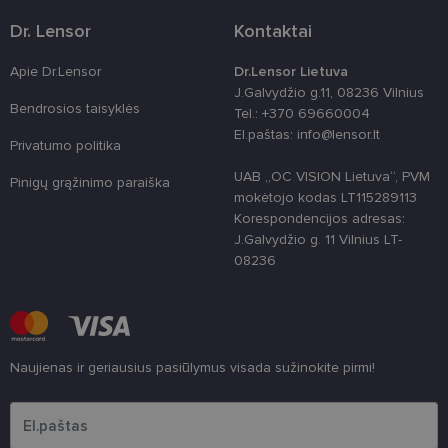
shipping_country
www.lensor.lt
1 metai
Dr. Lensor
Kontaktai
clientId
www.lensor.lt
1 metai
Slapukas
naudojamas
unikaliems
Apie Dr.Lensor
Dr.Lensor Lietuva
vartotojams
atskirti,
J.Galvydžio g.11, 08236 Vilnius
atsitiktinai
Bendrosios taisyklės
Tel.: +370 69660004
sugeneruotą
numerį
El.paštas: info@lensor.lt
priskiriant
Privatumo politika
kliento
identifikatori
UAB „OC VISION Lietuva“, PVM
Pinigų grąžinimo paraiška
Patobulinant
mokėtojo kodas LT115289113
svetainės
našumą ir
Korespondencijos adresas:
funkcionalu
J.Galvydžio g. 11 Vilnius LT-
ji yra
naudojama
08236
vartotojo
patirčiai
pagerinti.
CookieScriptConsent
11 mėnesį
Šį slapuką
CookieScript
3 savaitės
„Cookie-
www.lensor.lt
Script.com“
Naujienas ir geriausius pasiūlymus visada sužinokite pirmi!
paslauga
naudoja
Įveskite el.pašto adresą
lankytojų
slapukų
sutikimo
nuostatoms