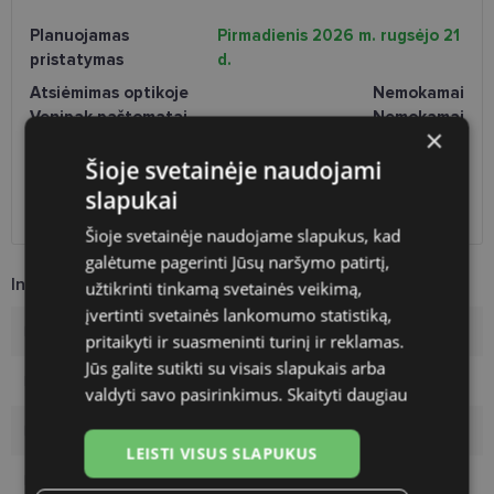
Planuojamas
Pirmadienis 2026 m. rugsėjo 21
pristatymas
d.
Atsiėmimas optikoje
Nemokamai
Venipak paštomatai
Nemokamai
×
LP Express paštomatai
Nemokamai
Šioje svetainėje naudojami
DPD paštomatai
Nemokamai
Omniva paštomatai
0.50 €
slapukai
DPD kurjeris
Nemokamai
Šioje svetainėje naudojame slapukus, kad
galėtume pagerinti Jūsų naršymo patirtį,
Informacija apie prekę
užtikrinti tinkamą svetainės veikimą,
įvertinti svetainės lankomumo statistiką,
Prekės ženklas
VOGUE
pritaikyti ir suasmeninti turinį ir reklamas.
Jūs galite sutikti su visais slapukais arba
Rėmelio dydis
56-18
valdyti savo pasirinkimus.
Skaityti daugiau
Rėmelio dydis
L
LEISTI VISUS SLAPUKUS
Rėmo spalva
violet