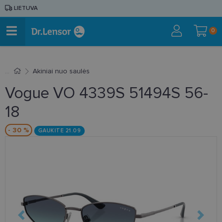
LIETUVA
0
Akiniai nuo saulės
Vogue VO 4339S 51494S 56-
18
- 30 %
GAUKITE 21.09