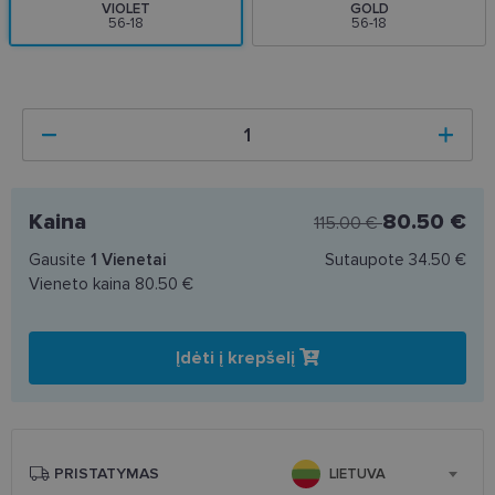
VIOLET
GOLD
56-18
56-18
Kaina
80.50 €
115.00 €
Gausite
1
Vienetai
Sutaupote
34.50 €
Vieneto kaina
80.50 €
Įdėti į krepšelį
PRISTATYMAS
LIETUVA