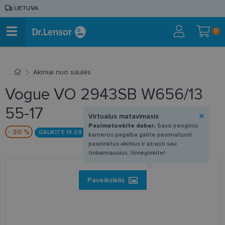
LIETUVA
0
Akiniai nuo saulės
Vogue VO 2943SB W656/13
55-17
Virtualus matavimasis
Pasimatuokite dabar.
Savo įrenginio
- 30 %
GAUKITE 19.09
kameros pagalba galite pasimatuoti
pasirinktus akinius ir atrasti sau
tinkamiausius. Išmėginkite!
Paveikslėlis