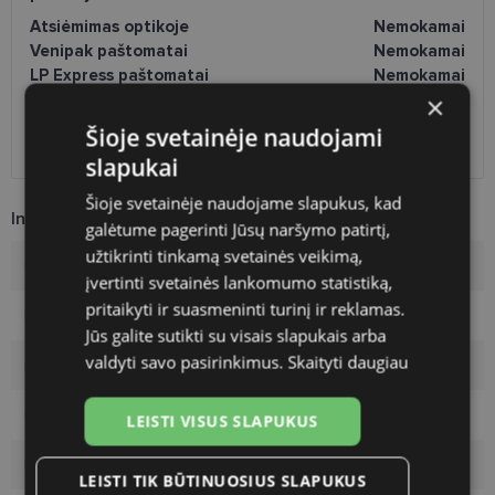
Atsiėmimas optikoje
Nemokamai
Venipak paštomatai
Nemokamai
LP Express paštomatai
Nemokamai
DPD paštomatai
Nemokamai
×
Omniva paštomatai
0.50 €
Šioje svetainėje naudojami
DPD kurjeris
Nemokamai
slapukai
Šioje svetainėje naudojame slapukus, kad
Informacija apie prekę
galėtume pagerinti Jūsų naršymo patirtį,
užtikrinti tinkamą svetainės veikimą,
Prekės ženklas
VOGUE
įvertinti svetainės lankomumo statistiką,
pritaikyti ir suasmeninti turinį ir reklamas.
Rėmelio dydis
55-17
Jūs galite sutikti su visais slapukais arba
valdyti savo pasirinkimus.
Skaityti daugiau
Rėmelio dydis
M
Rėmo spalva
brown
LEISTI VISUS SLAPUKUS
Rėmelio medžiaga
Plastmasinis
LEISTI TIK BŪTINUOSIUS SLAPUKUS