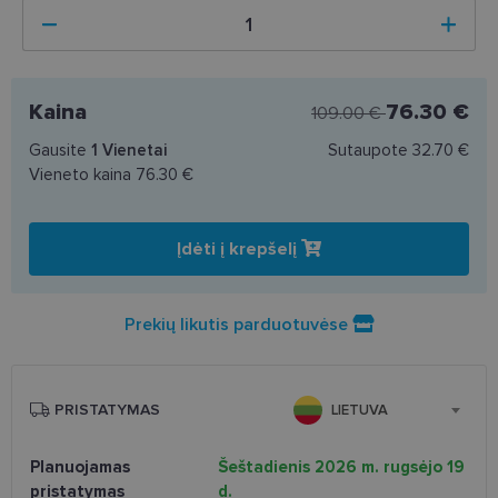
Kaina
76.30 €
109.00 €
Gausite
1
Vienetai
Sutaupote
32.70 €
Vieneto kaina
76.30 €
Įdėti į krepšelį
Prekių likutis parduotuvėse
PRISTATYMAS
LIETUVA
Planuojamas
Šeštadienis 2026 m. rugsėjo 19
pristatymas
d.