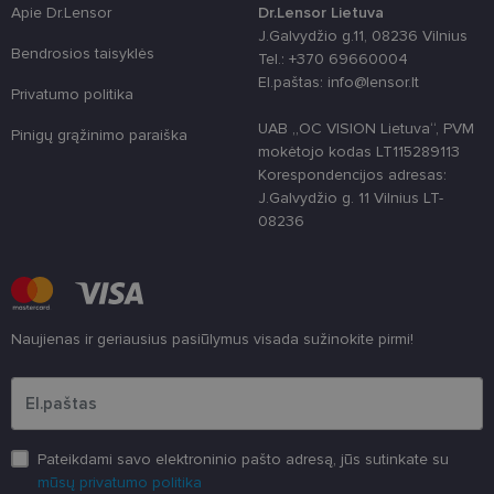
clientId
www.lensor.lt
1 metai
Slapukas
Apie Dr.Lensor
Dr.Lensor Lietuva
naudojamas
unikaliems
J.Galvydžio g.11, 08236 Vilnius
vartotojams
Bendrosios taisyklės
Tel.: +370 69660004
atskirti,
atsitiktinai
El.paštas: info@lensor.lt
sugeneruotą
Privatumo politika
numerį
priskiriant
UAB „OC VISION Lietuva“, PVM
Pinigų grąžinimo paraiška
kliento
mokėtojo kodas LT115289113
identifikatori
Patobulinant
Korespondencijos adresas:
svetainės
J.Galvydžio g. 11 Vilnius LT-
našumą ir
funkcionalu
08236
ji yra
naudojama
vartotojo
patirčiai
pagerinti.
CookieScriptConsent
11 mėnesį
Šį slapuką
CookieScript
Naujienas ir geriausius pasiūlymus visada sužinokite pirmi!
3 savaitės
„Cookie-
www.lensor.lt
Script.com“
Įveskite el.pašto adresą
paslauga
naudoja
lankytojų
slapukų
sutikimo
nuostatoms
Pateikdami savo elektroninio pašto adresą, jūs sutinkate su
prisiminti.
Būtina, kad
mūsų privatumo politika