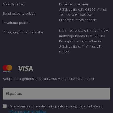
clientId
www.lensor.lt
1 metai
Slapukas
Apie Dr.Lensor
Dr.Lensor Lietuva
naudojamas
unikaliems
J.Galvydžio g.11, 08236 Vilnius
vartotojams
Bendrosios taisyklės
Tel.: +370 69660004
atskirti,
atsitiktinai
El.paštas: info@lensor.lt
sugeneruotą
Privatumo politika
numerį
priskiriant
UAB „OC VISION Lietuva“, PVM
Pinigų grąžinimo paraiška
kliento
mokėtojo kodas LT115289113
identifikatori
Patobulinant
Korespondencijos adresas:
svetainės
J.Galvydžio g. 11 Vilnius LT-
našumą ir
funkcionalu
08236
ji yra
naudojama
vartotojo
patirčiai
pagerinti.
CookieScriptConsent
11 mėnesį
Šį slapuką
CookieScript
Naujienas ir geriausius pasiūlymus visada sužinokite pirmi!
3 savaitės
„Cookie-
www.lensor.lt
Script.com“
Įveskite el.pašto adresą
paslauga
naudoja
lankytojų
slapukų
sutikimo
nuostatoms
Pateikdami savo elektroninio pašto adresą, jūs sutinkate su
prisiminti.
Būtina, kad
mūsų privatumo politika