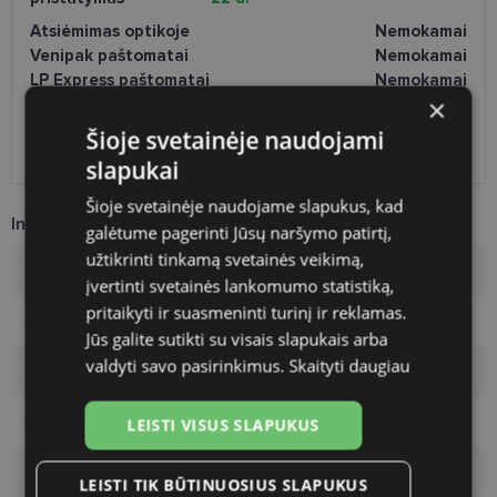
Atsiėmimas optikoje
Nemokamai
Venipak paštomatai
Nemokamai
LP Express paštomatai
Nemokamai
×
DPD paštomatai
Nemokamai
Omniva paštomatai
0.50 €
Šioje svetainėje naudojami
DPD kurjeris
2.60 €
slapukai
Šioje svetainėje naudojame slapukus, kad
Informacija apie prekę
galėtume pagerinti Jūsų naršymo patirtį,
užtikrinti tinkamą svetainės veikimą,
Rėmelių prekinis ženklas
VERTICE
įvertinti svetainės lankomumo statistiką,
pritaikyti ir suasmeninti turinį ir reklamas.
Rėmelio dydis
54-17
Jūs galite sutikti su visais slapukais arba
valdyti savo pasirinkimus.
Skaityti daugiau
Rėmelio dydis
M
Rėmelio spalva
matt blue
LEISTI VISUS SLAPUKUS
Rėmelio tipas
Metalas
LEISTI TIK BŪTINUOSIUS SLAPUKUS