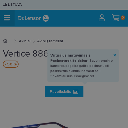
LIETUVA
0
Akiniai
Akinių rėmeliai
Vertice 886106 C3 54-17
Virtualus matavimasis
Pasimatuokite dabar.
Savo įrenginio
- 50 %
kameros pagalba galite pasimatuoti
pasirinktus akinius ir atrasti sau
tinkamiausius. Išmėginkite!
Paveikslėlis