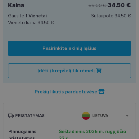
Kaina
34.50 €
69.00 €
Gausite
1
Vienetai
Sutaupote
34.50 €
Vieneto kaina
34.50 €
Pasirinkite akinių lęšius
Įdėti į krepšelį tik rėmelį
Prekių likutis parduotuvėse
PRISTATYMAS
LIETUVA
Planuojamas
Šeštadienis 2026 m. rugpjūčio
pristatymas
22 d.