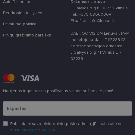
Apie Dr.Lensor
Dr.Lensor Lietuva
naudojamas
J.Galvydžio g.11, 08236 Vilnius
unikaliems
vartotojams
Bendrosios taisyklės
Tel.: +370 69660004
atskirti,
El.paštas: info@lensor.lt
atsitiktinai
Privatumo politika
sugeneruotą
numerį
UAB „OC VISION Lietuva“, PVM
priskiriant
Pinigų grąžinimo paraiška
kliento
mokėtojo kodas LT115289113
identifikatori
Korespondencijos adresas:
Patobulinant
svetainės
J.Galvydžio g. 11 Vilnius LT-
našumą ir
08236
funkcionalu
ji yra
naudojama
vartotojo
patirčiai
pagerinti.
CookieScriptConsent
11 mėnesį
Šį slapuką
CookieScript
Naujienas ir geriausius pasiūlymus visada sužinokite pirmi!
3 savaitės
„Cookie-
www.lensor.lt
Script.com“
Įveskite el.pašto adresą
paslauga
naudoja
lankytojų
slapukų
sutikimo
nuostatoms
Pateikdami savo elektroninio pašto adresą, jūs sutinkate su
prisiminti.
mūsų privatumo politika
Būtina, kad
Cookie-