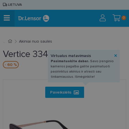
LIETUVA
0
Akiniai nuo saulės
Vertice 3348S 01 55-16
Virtualus matavimasis
Pasimatuokite dabar.
Savo įrenginio
- 60 %
kameros pagalba galite pasimatuoti
pasirinktus akinius ir atrasti sau
tinkamiausius. Išmėginkite!
Paveikslėlis