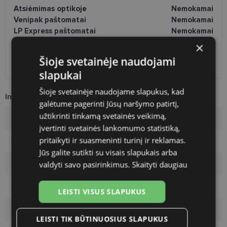
Atsiėmimas optikoje
Nemokamai
Venipak paštomatai
Nemokamai
LP Express paštomatai
Nemokamai
DPD paštomatai
Nemokamai
×
Omniva paštomatai
0.50 €
Šioje svetainėje naudojami
DPD kurjeris
2.60 €
slapukai
Šioje svetainėje naudojame slapukus, kad
Informacija apie prekę
galėtume pagerinti Jūsų naršymo patirtį,
užtikrinti tinkamą svetainės veikimą,
Prekės ženklas
VERTICE
įvertinti svetainės lankomumo statistiką,
pritaikyti ir suasmeninti turinį ir reklamas.
Rėmelio dydis
55-16
Jūs galite sutikti su visais slapukais arba
valdyti savo pasirinkimus.
Skaityti daugiau
Rėmelio dydis
M
Rėmo spalva
black
LEISTI VISUS SLAPUKUS
Rėmelio medžiaga
Plastmasinis
LEISTI TIK BŪTINUOSIUS SLAPUKUS