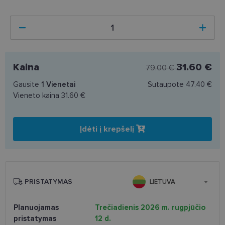
Kaina
31.60 €
79.00 €
Gausite
1
Vienetai
Sutaupote
47.40 €
Vieneto kaina
31.60 €
Įdėti į krepšelį
PRISTATYMAS
LIETUVA
Planuojamas
Trečiadienis 2026 m. rugpjūčio
pristatymas
12 d.