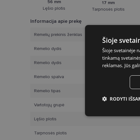
56 mm
17 mm
Lęšio plotis
Tarpnosės plotis
Informacija apie prekę
Rėmelių prekinis ženklas
Šioje sveta
Rėmelio dydis
Šioje svetainėje 
tinkamą svetainės 
Rėmelio dydis
reklamas. Jūs gali
Rėmelio spalva
Rėmelio tipas
RODYTI IŠSA
Vartotojų grupė
Būtinieji slap
Lęšio plotis
Tarpnosės plotis