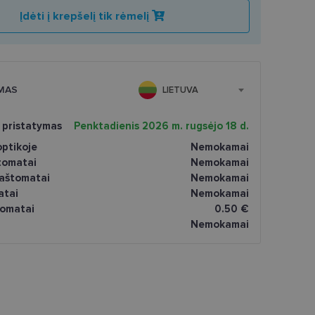
Įdėti į krepšelį tik rėmelį
MAS
LIETUVA
 pristatymas
Penktadienis 2026 m. rugsėjo 18 d.
ptikoje
Nemokamai
tomatai
Nemokamai
paštomatai
Nemokamai
atai
Nemokamai
omatai
0.50 €
Nemokamai