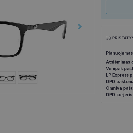
PRISTATY
Planuojamas
Atsiėmimas o
Venipak paš
LP Express 
DPD paštom
Omniva pašt
DPD kurjeris