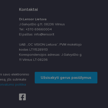
Kontaktai
Dr.Lensor Lietuva
J.Galvydžio g.11, 08236 Vilnius
Tel.: +370 69660004
El.paštas: info@lensor.lt
apie tai, kaip
rią galutinis
UAB „OC VISION Lietuva“, PVM mokėtojo
svetainėje.
alytics“ - tai
kodas LT115289113
paslaugos
 nustatytų, ar
s skiriant
Korespondencijos adresas: J.Galvydžio g.
ų. Ji įtraukiama į
11 Vilnius LT-08236
skaičiuojant
apie tai, kaip
izės ataskaitoms.
rią galutinis
svetainėje.
anso būseną.
i savo elektroninio
Užsisakyti gerus pasiūlymus
ių kaip trečiųjų
esą, jūs sutinkate
ų svetainę
rivatumo politika