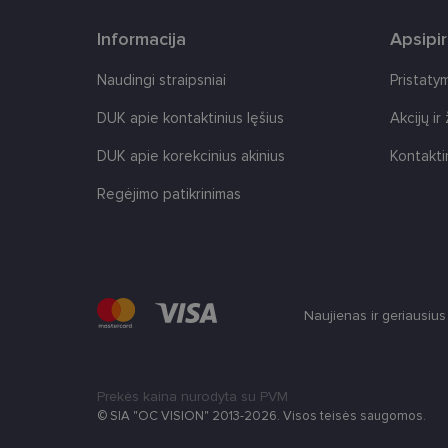
Informacija
Apsipi
Naudingi straipsniai
Pristaty
DUK apie kontaktinius lęšius
Akcijų ir
Tei
Pavadinimas
Do
DUK apie korekcinius akinius
Kontakti
Pavadinimas
_gcl_au
Goo
.len
Regėjimo patikrinimas
_ga
test_cookie
Goo
.do
IDE
Goo
.do
_ga_2507GF1K8X
Naujienas ir geriausiu
_fbp
Met
__kla_id
Inc.
.len
Prekės kaina nurodyta su PVM
© SIA "OC VISION" 2013-2026. Visos teisės saugomos.