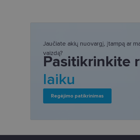
Bū
Šie slapukai yra būtin
tačiau neatskleidžia 
saugomi Jūsų įrenginyj
Jaučiate akių nuovargį, įtampą ar mat
Šie būtinieji slapuka
vaizdą?
Pasitikrinkite
Pavadinimas
csrftoken
laiku
country_ok
Regėjimo patikrinimas
shipping_country
clientId
CookieScriptConse