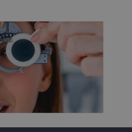
kai
įsta Jūsų įrenginį,
i. Šie slapukai
ūrimo platforma,
tainę nuo tam tikro
ormas.
, atsitiktinai
iui. Patobulinant
ma vartotojo
ankytojų slapukų
-Script.com slapukų