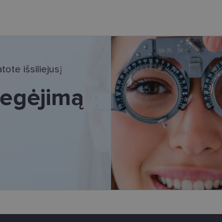
tinieji slapukai
Statistikos slapukai
Rinkodaros slapukai
Funkciniai slapu
i, kad galėtumėte naršyti svetainės turinį bei naudotis jo funkcijomis. Šie slapukai atpaž
Jūsų tapatybės, taip pat nerenka informacijos. Be šių slapukų tinklalapis neveiks tinkama
e, kol slapukai atlieka savo funkcijas, bet ne ilgiau kaip dvejus metus.
ote išsiliejusį
i nustatomi automatiškai.
 regėjimą
Teikėjas
/
Galiojimas
Aprašymas
Domenas
www.lensor.lt
11 mėnesį
Šis slapukas yra susietas su „Django“ žiniatinklio k
4 savaitės
skirta „Python“. Jis sukurtas siekiant apsaugoti sve
tipo programinės įrangos atakos prieš žiniatinklio f
www.lensor.lt
1 metai
www.lensor.lt
1 metai
www.lensor.lt
1 metai
Slapukas naudojamas unikaliems vartotojams atskirti
sugeneruotą numerį priskiriant kliento identifikator
svetainės našumą ir funkcionalumą, ji yra naudoja
patirčiai pagerinti.
nt
11 mėnesį
Šį slapuką „Cookie-Script.com“ paslauga naudoja l
CookieScript
3 savaitės
sutikimo nuostatoms prisiminti. Būtina, kad Cookie
www.lensor.lt
reklamjuostė veiktų tinkamai.