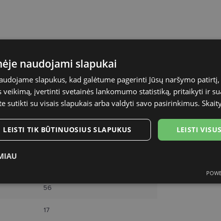
RAYBAN
inėje naudojami slapukai
56-17
naudojame slapukus, kad galėtume pagerinti Jūsų naršymo patirtį, 
veikimą, įvertinti svetainės lankomumo statistiką, pritaikyti ir su
L
te sutikti su visais slapukais arba valdyti savo pasirinkimus.
Skait
black
LEISTI TIK BŪTINUOSIUS SLAPUKUS
LEISTI VIS
Plastmasinis
MIAU
Vyrams
POWE
ukai
Statistikos slapukai
Rinkodaros slapukai
Funk
56
17