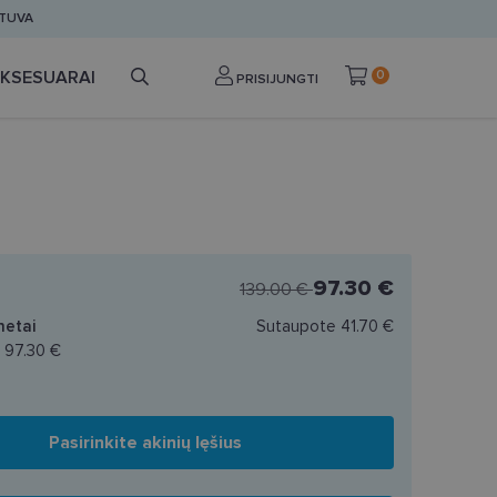
ETUVA
KSESUARAI
0
PRISIJUNGTI
97.30 €
139.00 €
netai
Sutaupote
41.70 €
a
97.30 €
Pasirinkite akinių lęšius