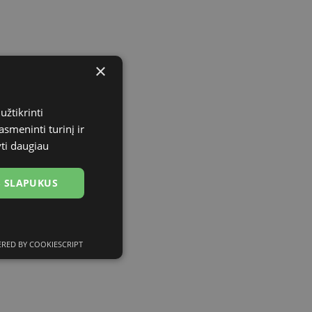
×
užtikrinti
asmeninti turinį ir
yti daugiau
US SLAPUKUS
RED BY COOKIESCRIPT
ciniai slapukai