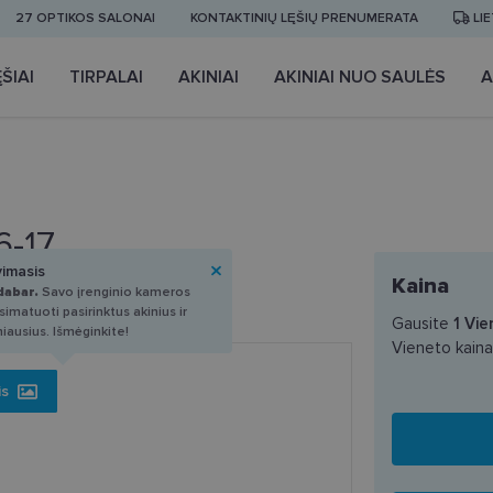
27 OPTIKOS SALONAI
KONTAKTINIŲ LĘŠIŲ PRENUMERATA
LI
ŠIAI
TIRPALAI
AKINIAI
AKINIAI NUO SAULĖS
A
6-17
vimasis
Kaina
dabar.
Savo įrenginio kameros
imatuoti pasirinktus akinius ir
Gausite
1
Vie
miausius. Išmėginkite!
Vieneto kain
is