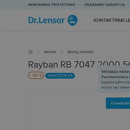
NEMOKAMAS PRISTATYMAS
GRĄŽINIMO GARANTIJA
KONTAKTINIAI LĘ
Akiniai
Akinių rėmeliai
Rayban RB 7047 2000 5
Virtualus mata
- 30 %
GAUKITE 18.09
Pasimatuokite 
pagalba galite pas
atrasti sau tinka
Paveikslėl