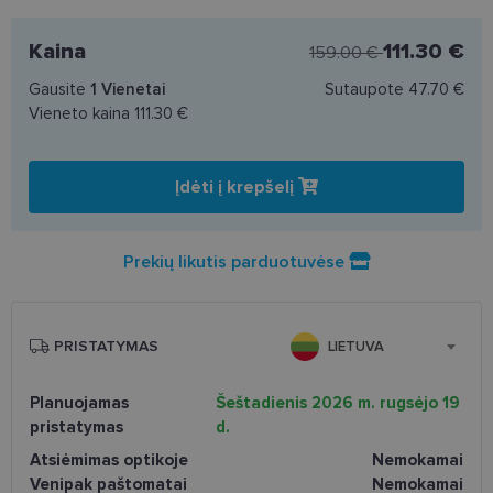
Kaina
111.30 €
159.00 €
Gausite
1
Vienetai
Sutaupote
47.70 €
Vieneto kaina
111.30 €
Įdėti į krepšelį
Prekių likutis parduotuvėse
PRISTATYMAS
LIETUVA
Planuojamas
Šeštadienis 2026 m. rugsėjo 19
pristatymas
d.
Atsiėmimas optikoje
Nemokamai
Venipak paštomatai
Nemokamai