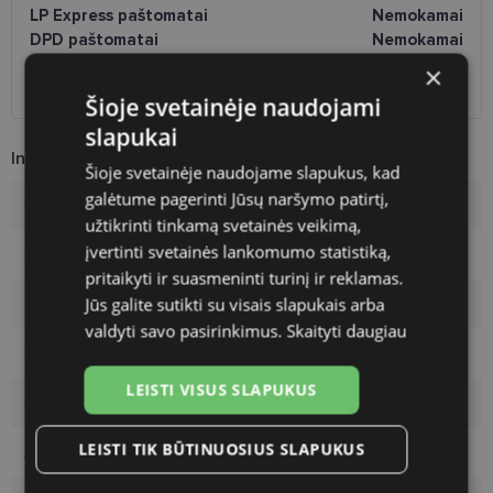
LP Express paštomatai
Nemokamai
DPD paštomatai
Nemokamai
Omniva paštomatai
0.50 €
×
DPD kurjeris
Nemokamai
Šioje svetainėje naudojami
slapukai
Informacija apie prekę
Šioje svetainėje naudojame slapukus, kad
galėtume pagerinti Jūsų naršymo patirtį,
Prekės ženklas
RAYBAN
užtikrinti tinkamą svetainės veikimą,
įvertinti svetainės lankomumo statistiką,
Rėmelio dydis
53-20
pritaikyti ir suasmeninti turinį ir reklamas.
Jūs galite sutikti su visais slapukais arba
Rėmelio dydis
L
valdyti savo pasirinkimus.
Skaityti daugiau
Rėmo spalva
gun
LEISTI VISUS SLAPUKUS
Rėmelio medžiaga
Metalas
LEISTI TIK BŪTINUOSIUS SLAPUKUS
Auditorija
Vyrams