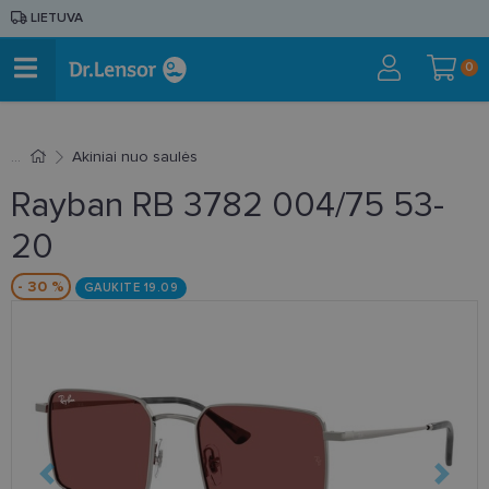
LIETUVA
0
Akiniai nuo saulės
Rayban RB 3782 004/75 53-
20
- 30 %
GAUKITE 19.09