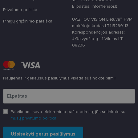
unikaliems
vartotojams
El.paštas: info@lensor.lt
atskirti,
Privatumo politika
atsitiktinai
sugeneruotą
UAB „OC VISION Lietuva“, PVM
Pinigų grąžinimo paraiška
numerį
mokėtojo kodas LT115289113
priskiriant
kliento
Korespondencijos adresas:
identifikatori
J.Galvydžio g. 11 Vilnius LT-
Patobulinant
svetainės
08236
našumą ir
funkcionalu
ji yra
naudojama
vartotojo
patirčiai
pagerinti.
Naujienas ir geriausius pasiūlymus visada sužinokite pirmi!
CookieScriptConsent
11 mėnesį
Šį slapuką
CookieScript
Įveskite el.pašto adresą
3 savaitės
„Cookie-
www.lensor.lt
Script.com“
paslauga
naudoja
lankytojų
slapukų
Pateikdami savo elektroninio pašto adresą, jūs sutinkate su
sutikimo
nuostatoms
mūsų privatumo politika
prisiminti.
Būtina, kad
Cookie-
Užsisakyti gerus pasiūlymus
Script.com