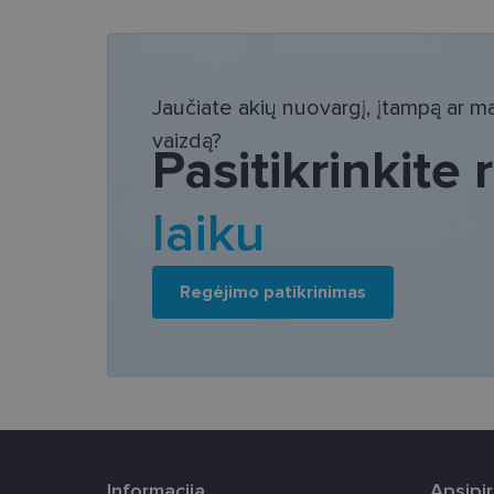
Bū
Šie slapukai yra būtin
tačiau neatskleidžia 
Jaučiate akių nuovargį, įtampą ar mat
saugomi Jūsų įrenginyj
vaizdą?
Šie būtinieji slapuka
Pasitikrinkite
Pavadinimas
laiku
csrftoken
Regėjimo patikrinimas
country_ok
shipping_country
clientId
CookieScriptConse
Informacija
Apsipi