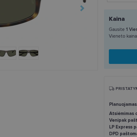
Kaina
Gausite
1
Vie
Vieneto kain
PRISTATY
Planuojamas
Atsiėmimas o
Venipak paš
LP Express 
DPD paštom