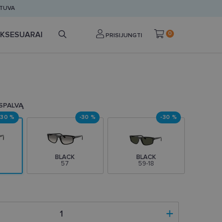
ETUVA
KSESUARAI
0
PRISIJUNGTI
 SPALVĄ
-30 %
-30 %
-30 %
BLACK
BLACK
57
59-18