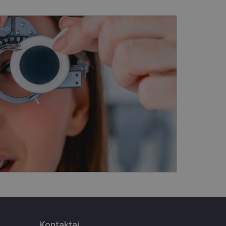
kai
įsta Jūsų įrenginį,
i. Šie slapukai
ūrimo platforma,
tainę nuo tam tikro
ormas.
, atsitiktinai
iui. Patobulinant
ma vartotojo
ankytojų slapukų
-Script.com slapukų
Kontaktai