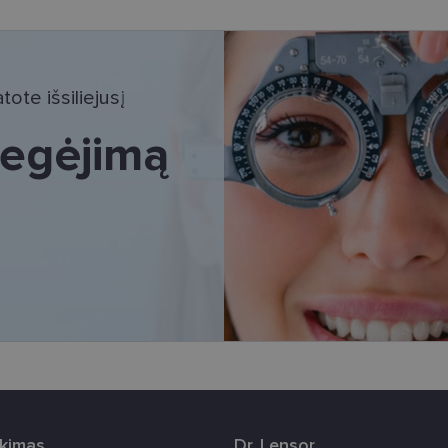
tinieji slapukai
Statistikos slapukai
Rinkodaros slapukai
Funkciniai slapu
i, kad galėtumėte naršyti svetainės turinį bei naudotis jo funkcijomis. Šie slapukai atpaž
Jūsų tapatybės, taip pat nerenka informacijos. Be šių slapukų tinklalapis neveiks tinkama
ote išsiliejusį
e, kol slapukai atlieka savo funkcijas, bet ne ilgiau kaip dvejus metus.
i nustatomi automatiškai.
 regėjimą
Teikėjas
/
Galiojimas
Aprašymas
Domenas
www.lensor.lt
11 mėnesį
Šis slapukas yra susietas su „Django“ žiniatinklio k
4 savaitės
skirta „Python“. Jis sukurtas siekiant apsaugoti sve
tipo programinės įrangos atakos prieš žiniatinklio f
www.lensor.lt
1 metai
www.lensor.lt
1 metai
www.lensor.lt
1 metai
Slapukas naudojamas unikaliems vartotojams atskirti
sugeneruotą numerį priskiriant kliento identifikator
svetainės našumą ir funkcionalumą, ji yra naudoja
patirčiai pagerinti.
nt
11 mėnesį
Šį slapuką „Cookie-Script.com“ paslauga naudoja l
CookieScript
3 savaitės
sutikimo nuostatoms prisiminti. Būtina, kad Cookie
www.lensor.lt
reklamjuostė veiktų tinkamai.
rkimas
Dr. Lensor