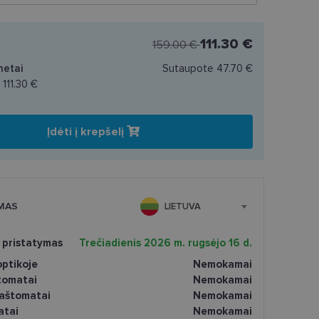
111.30 €
159.00 €
netai
Sutaupote
47.70 €
a
111.30 €
Įdėti į krepšelį
MAS
LIETUVA
 pristatymas
Trečiadienis 2026 m. rugsėjo 16 d.
ptikoje
Nemokamai
tomatai
Nemokamai
paštomatai
Nemokamai
atai
Nemokamai