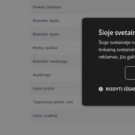
Prekės ženklas
Rėmelio dydis
Šioje sveta
Rėmelio dydis
Šioje svetainėje 
Rėmo spalva
tinkamą svetainės 
reklamas. Jūs gali
Rėmelio medžiaga
Auditorija
Lęšio plotis
RODYTI IŠSA
Tarpnosės plotis, mm
Būtinieji slap
Lens coating