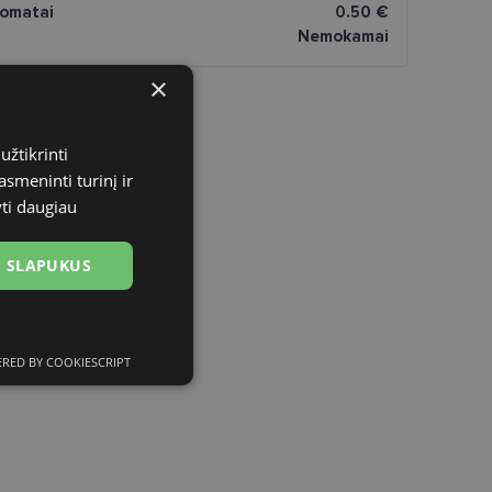
omatai
0.50 €
Nemokamai
×
užtikrinti
asmeninti turinį ir
yti daugiau
US SLAPUKUS
RED BY COOKIESCRIPT
ciniai slapukai