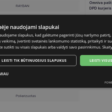
Omniva pašt
RAYBAN
DPD kurjeris
59-18
inėje naudojami slapukai
XL
naudojame slapukus, kad galėtume pagerinti Jūsų naršymo patirtį, 
havana
veikimą, įvertinti svetainės lankomumo statistiką, pritaikyti ir su
te sutikti su visais slapukais arba valdyti savo pasirinkimus.
Skait
Plastmasinis
LEISTI TIK BŪTINUOSIUS SLAPUKUS
LEISTI VIS
Vyrams
59
MIAU
POWE
18
ukai
Statistikos slapukai
Rinkodaros slapukai
Funk
Poliarizuotas