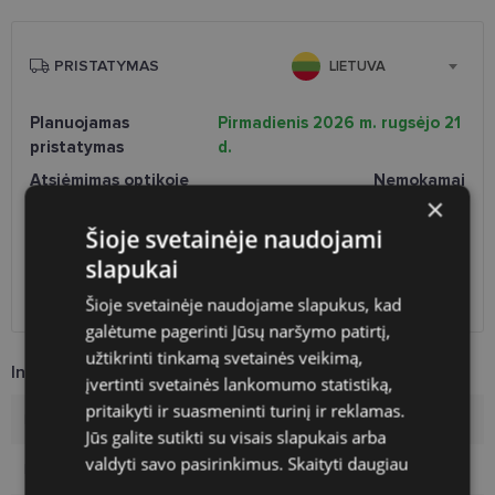
PRISTATYMAS
LIETUVA
Planuojamas
Pirmadienis 2026 m. rugsėjo 21
pristatymas
d.
Atsiėmimas optikoje
Nemokamai
×
Venipak paštomatai
Nemokamai
LP Express paštomatai
Nemokamai
Šioje svetainėje naudojami
DPD paštomatai
Nemokamai
slapukai
Omniva paštomatai
0.50 €
DPD kurjeris
Nemokamai
Šioje svetainėje naudojame slapukus, kad
galėtume pagerinti Jūsų naršymo patirtį,
užtikrinti tinkamą svetainės veikimą,
Informacija apie prekę
įvertinti svetainės lankomumo statistiką,
pritaikyti ir suasmeninti turinį ir reklamas.
Prekės ženklas
RAYBAN
Jūs galite sutikti su visais slapukais arba
valdyti savo pasirinkimus.
Skaityti daugiau
Rėmelio dydis
56-18