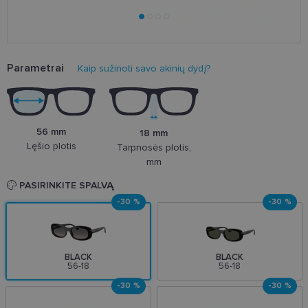
Parametrai
Kaip sužinoti savo akinių dydį?
56 mm
18 mm
Lęšio plotis
Tarpnosės plotis,
mm
PASIRINKITE SPALVĄ
-30 %
-30 %
BLACK
BLACK
56-18
56-18
-30 %
-30 %