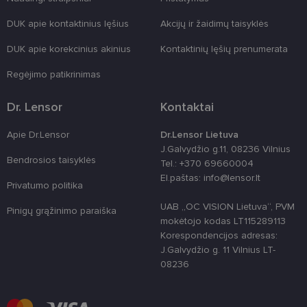
formas.
DUK apie kontaktinius lęšius
Akcijų ir žaidimų taisyklės
country_ok
www.lensor.lt
1 metai
shipping_country
www.lensor.lt
1 metai
DUK apie korekcinius akinius
Kontaktinių lęšių prenumerata
clientId
www.lensor.lt
1 metai
Slapukas
naudojamas
Regėjimo patikrinimas
unikaliems
vartotojams
atskirti,
Dr. Lensor
Kontaktai
atsitiktinai
sugeneruotą
numerį
Apie Dr.Lensor
Dr.Lensor Lietuva
priskiriant
J.Galvydžio g.11, 08236 Vilnius
kliento
Bendrosios taisyklės
identifikatori
Tel.: +370 69660004
Patobulinant
El.paštas: info@lensor.lt
svetainės
Privatumo politika
našumą ir
funkcionalu
UAB „OC VISION Lietuva“, PVM
ji yra
Pinigų grąžinimo paraiška
naudojama
mokėtojo kodas LT115289113
vartotojo
Korespondencijos adresas:
patirčiai
pagerinti.
J.Galvydžio g. 11 Vilnius LT-
08236
CookieScriptConsent
11 mėnesį
Šį slapuką
CookieScript
3 savaitės
„Cookie-
www.lensor.lt
Script.com“
paslauga
naudoja