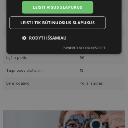
Rėmelio dydis
L
LEISTI VISUS SLAPUKUS
Rėmo spalva
black
LEISTI TIK BŪTINUOSIUS SLAPUKUS
Rėmelio medžiaga
Plastmasinis
RODYTI IŠSAMIAU
Auditorija
Moterims
POWERED BY COOKIESCRIPT
Būtinieji
Statistikos
Rinkodaros
slapukai
slapukai
slapukai
Lęšio plotis
56
Tarpnosės plotis, mm
18
Funkciniai slapukai
Lens coating
Poliarizuotas
Būtinieji slapukai
Statistikos slapukai
Rinkodaros slapukai
Funkciniai slapukai