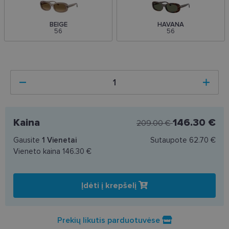
BEIGE
HAVANA
56
56
Kaina
146.30 €
209.00 €
Gausite
1
Vienetai
Sutaupote
62.70 €
Vieneto kaina
146.30 €
Įdėti į krepšelį
Prekių likutis parduotuvėse