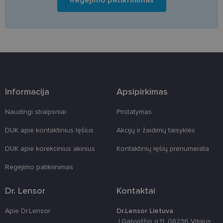
Regėjimo patikrinimas
funkcijas, bet ne ilgiau kaip dvejus metus.
Šie būtinieji slapukai nustatomi automatiškai.
Teikėjas
/
Pavadinimas
Galiojimas
Aprašymas
Domenas
csrftoken
www.lensor.lt
11 mėnesį
Šis slapukas 
4 savaitės
susietas su
„Django“
žiniatinklio
kūrimo
Informacija
Apsipirkimas
platforma,
skirta „Pytho
Jis sukurtas
Naudingi straipsniai
Pristatymas
siekiant
apsaugoti
svetainę nuo
DUK apie kontaktinius lęšius
Akcijų ir žaidimų taisyklės
tam tikro tip
programinės
DUK apie korekcinius akinius
Kontaktinių lęšių prenumerata
įrangos atak
prieš
žiniatinklio
Regėjimo patikrinimas
formas.
country_ok
www.lensor.lt
1 metai
Dr. Lensor
Kontaktai
shipping_country
www.lensor.lt
1 metai
Apie Dr.Lensor
Dr.Lensor Lietuva
clientId
www.lensor.lt
1 metai
Slapukas
J.Galvydžio g.11, 08236 Vilnius
naudojamas