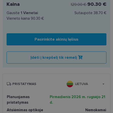
Kaina
90.30 €
129.00 €
Gausite
1
Vienetai
Sutaupote
38.70 €
Vieneto kaina
90.30 €
Pasirinkite akinių lęšius
Įdėti į krepšelį tik rėmelį
PRISTATYMAS
LIETUVA
Planuojamas
Pirmadienis 2026 m. rugsėjo 21
pristatymas
d.
Atsiėmimas optikoje
Nemokamai