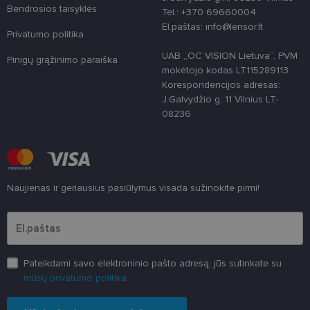
unikaliems
Bendrosios taisyklės
Tel.: +370 69660004
vartotojams
El.paštas: info@lensor.lt
atskirti,
Privatumo politika
atsitiktinai
sugeneruotą
UAB „OC VISION Lietuva“, PVM
numerį
Pinigų grąžinimo paraiška
priskiriant
mokėtojo kodas LT115289113
kliento
Korespondencijos adresas:
identifikatori
Patobulinant
J.Galvydžio g. 11 Vilnius LT-
svetainės
08236
našumą ir
funkcionalu
ji yra
naudojama
vartotojo
patirčiai
pagerinti.
Naujienas ir geriausius pasiūlymus visada sužinokite pirmi!
CookieScriptConsent
11 mėnesį
Šį slapuką
CookieScript
3 savaitės
„Cookie-
www.lensor.lt
Įveskite el.pašto adresą
Script.com“
paslauga
naudoja
lankytojų
slapukų
sutikimo
Pateikdami savo elektroninio pašto adresą, jūs sutinkate su
nuostatoms
mūsų privatumo politika
prisiminti.
Būtina, kad
Cookie-
Script.com