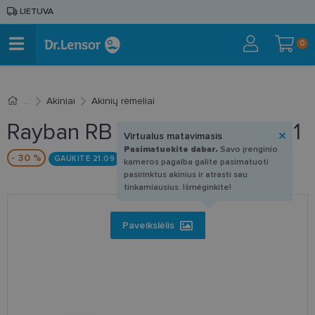
LIETUVA
0
Akiniai
Akinių rėmeliai
Rayban RB 0840V 8296 51-21
Virtualus matavimasis
Pasimatuokite dabar.
Savo įrenginio
- 30 %
GAUKITE 21.09
kameros pagalba galite pasimatuoti
pasirinktus akinius ir atrasti sau
tinkamiausius. Išmėginkite!
Paveikslėlis