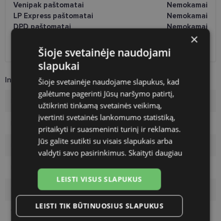
Venipak paštomatai
Nemokamai
LP Express paštomatai
Nemokamai
DPD paštomatai
Nemokamai
×
Omniva paštomatai
0.50 €
DPD kurjeris
Nemokamai
Šioje svetainėje naudojami
slapukai
Informacija apie prekę
Šioje svetainėje naudojame slapukus, kad
galėtume pagerinti Jūsų naršymo patirtį,
Rėmelių prekinis ženklas
RAYBAN
užtikrinti tinkamą svetainės veikimą,
įvertinti svetainės lankomumo statistiką,
Rėmelio dydis
51-21
pritaikyti ir suasmeninti turinį ir reklamas.
Jūs galite sutikti su visais slapukais arba
Rėmelio dydis
M
valdyti savo pasirinkimus.
Skaityti daugiau
Rėmelio spalva
blue
LEISTI VISUS SLAPUKUS
Rėmelio tipas
Plastmasinis
LEISTI TIK BŪTINUOSIUS SLAPUKUS
Vartotojų grupė
Vyrams