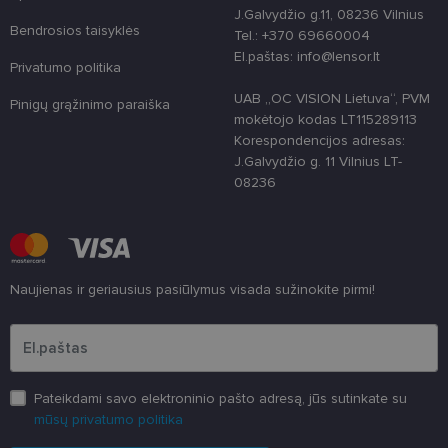
naudojamas
J.Galvydžio g.11, 08236 Vilnius
unikaliems
Bendrosios taisyklės
vartotojams
Tel.: +370 69660004
atskirti,
El.paštas: info@lensor.lt
atsitiktinai
Privatumo politika
sugeneruotą
numerį
UAB „OC VISION Lietuva“, PVM
priskiriant
Pinigų grąžinimo paraiška
kliento
mokėtojo kodas LT115289113
identifikatori
Korespondencijos adresas:
Patobulinant
svetainės
J.Galvydžio g. 11 Vilnius LT-
našumą ir
08236
funkcionalu
ji yra
naudojama
vartotojo
patirčiai
pagerinti.
CookieScriptConsent
11 mėnesį
Šį slapuką
CookieScript
Naujienas ir geriausius pasiūlymus visada sužinokite pirmi!
3 savaitės
„Cookie-
www.lensor.lt
Script.com“
Įveskite el.pašto adresą
paslauga
naudoja
lankytojų
slapukų
sutikimo
Pateikdami savo elektroninio pašto adresą, jūs sutinkate su
nuostatoms
prisiminti.
mūsų privatumo politika
Būtina, kad
Cookie-