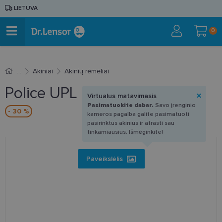
LIETUVA
0
Akiniai
Akinių rėmeliai
Police UPL Q67 U28P 45-
Virtualus matavimasis
Pasimatuokite dabar.
Savo įrenginio
- 30 %
kameros pagalba galite pasimatuoti
pasirinktus akinius ir atrasti sau
tinkamiausius. Išmėginkite!
Paveikslėlis