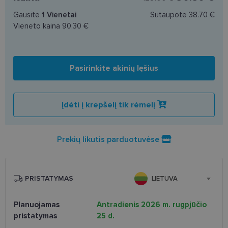
Gausite
1
Vienetai
Sutaupote
38.70 €
Vieneto kaina
90.30 €
Pasirinkite akinių lęšius
Įdėti į krepšelį tik rėmelį
Prekių likutis parduotuvėse
PRISTATYMAS
LIETUVA
Planuojamas
Antradienis 2026 m. rugpjūčio
pristatymas
25 d.