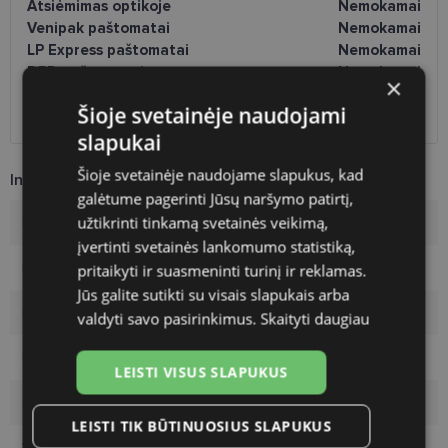
Atsiėmimas optikoje
Nemokamai
Venipak paštomatai
Nemokamai
LP Express paštomatai
Nemokamai
DPD paštomatai
Nemokamai
×
Omniva paštomatai
0.50 €
Šioje svetainėje naudojami
DPD kurjeris
Nemokamai
slapukai
Šioje svetainėje naudojame slapukus, kad
Informacija apie prekę
galėtume pagerinti Jūsų naršymo patirtį,
užtikrinti tinkamą svetainės veikimą,
Rėmelių prekinis ženklas
POLICE
įvertinti svetainės lankomumo statistiką,
Rėmelio dydis
45-
pritaikyti ir suasmeninti turinį ir reklamas.
Jūs galite sutikti su visais slapukais arba
Rėmelio dydis
M
valdyti savo pasirinkimus.
Skaityti daugiau
Rėmelio spalva
m.black
LEISTI VISUS SLAPUKUS
Rėmelio tipas
Plastmasinis
LEISTI TIK BŪTINUOSIUS SLAPUKUS
Vartotojų grupė
Vyrams