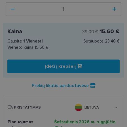
Kaina
15.60 €
39.00 €
Gausite
1
Vienetai
Sutaupote
23.40 €
Vieneto kaina
15.60 €
Įdėti į krepšelį
Prekių likutis parduotuvėse
PRISTATYMAS
LIETUVA
Planuojamas
Šeštadienis 2026 m. rugpjūčio