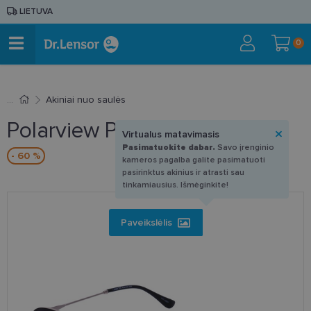
LIETUVA
0
Akiniai nuo saulės
Polarview PV 710 D
Virtualus matavimasis
Pasimatuokite dabar.
Savo įrenginio
- 60 %
kameros pagalba galite pasimatuoti
pasirinktus akinius ir atrasti sau
tinkamiausius. Išmėginkite!
Paveikslėlis