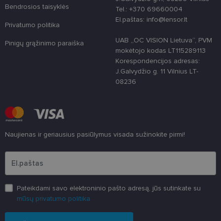
unikaliems
Bendrosios taisyklės
Tel.: +370 69660004
vartotojams
El.paštas: info@lensor.lt
atskirti,
Privatumo politika
atsitiktinai
sugeneruotą
UAB „OC VISION Lietuva“, PVM
numerį
Pinigų grąžinimo paraiška
priskiriant
mokėtojo kodas LT115289113
kliento
Korespondencijos adresas:
identifikatori
Patobulinant
J.Galvydžio g. 11 Vilnius LT-
svetainės
08236
našumą ir
funkcionalu
ji yra
naudojama
vartotojo
patirčiai
pagerinti.
Naujienas ir geriausius pasiūlymus visada sužinokite pirmi!
CookieScriptConsent
11 mėnesį
Šį slapuką
CookieScript
3 savaitės
„Cookie-
www.lensor.lt
Įveskite el.pašto adresą
Script.com“
paslauga
naudoja
lankytojų
slapukų
sutikimo
Pateikdami savo elektroninio pašto adresą, jūs sutinkate su
nuostatoms
mūsų privatumo politika
prisiminti.
Būtina, kad
Cookie-
Script.com