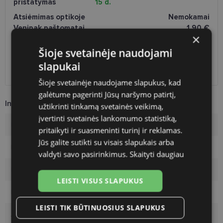
pristatymas
15 d.
Atsiėmimas optikoje
Nemokamai
Venipak paštomatai
1.90 €
×
LP Express paštomatai
1.90 €
DPD paštomatai
2.50 €
Šioje svetainėje naudojami
Omniva paštomatai
3.00 €
slapukai
DPD kurjeris
2.60 €
Šioje svetainėje naudojame slapukus, kad
galėtume pagerinti Jūsų naršymo patirtį,
Informacija apie prekę
užtikrinti tinkamą svetainės veikimą,
įvertinti svetainės lankomumo statistiką,
Prekės ženklas
POLARVIEW
pritaikyti ir suasmeninti turinį ir reklamas.
Jūs galite sutikti su visais slapukais arba
Rėmelio dydis
50-19
valdyti savo pasirinkimus.
Skaityti daugiau
Rėmo spalva
gold/blk
LEISTI VISUS SLAPUKUS
Rėmelio medžiaga
Metalas
LEISTI TIK BŪTINUOSIUS SLAPUKUS
Auditorija
Vyrams