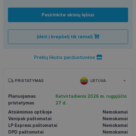
Pasirinkite akinių lęšius
Įdėti į krepšelį tik rėmelį
Prekių likutis parduotuvėse
PRISTATYMAS
LIETUVA
Planuojamas
Ketvirtadienis 2026 m. rugpjūčio
pristatymas
27 d.
Atsiėmimas optikoje
Nemokamai
Venipak paštomatai
Nemokamai
LP Express paštomatai
Nemokamai
DPD paštomatai
Nemokamai