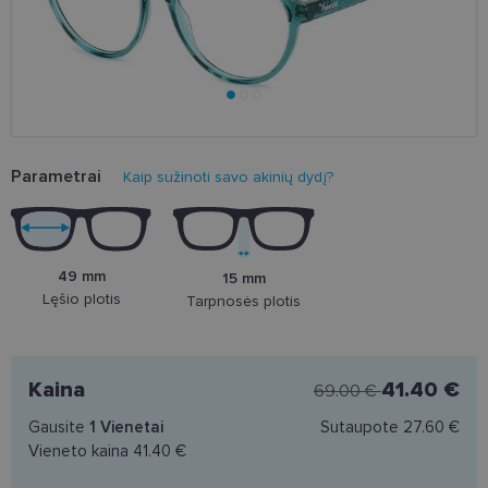
Parametrai
Kaip sužinoti savo akinių dydį?
49 mm
15 mm
Lęšio plotis
Tarpnosės plotis
Kaina
41.40 €
69.00 €
Gausite
1
Vienetai
Sutaupote
27.60 €
Vieneto kaina
41.40 €