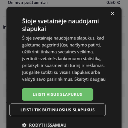
Omniva paštomatai
0.50 €
DPD kurjeris
2.60 €
×
Šioje svetainėje naudojami
Informacija apie prekę
slapukai
Šioje svetainėje naudojame slapukus, kad
Rėmelių prekinis ženklas
POLAROID
galėtume pagerinti Jūsų naršymo patirtį,
užtikrinti tinkamą svetainės veikimą,
Rėmelio dydis
49-15
įvertinti svetainės lankomumo statistiką,
pritaikyti ir suasmeninti turinį ir reklamas.
Rėmelio dydis
S
Jūs galite sutikti su visais slapukais arba
Rėmelio spalva
green
valdyti savo pasirinkimus.
Skaityti daugiau
Rėmelio tipas
Plastmasinis
LEISTI VISUS SLAPUKUS
Vartotojų grupė
Vaikams
LEISTI TIK BŪTINUOSIUS SLAPUKUS
Lęšio plotis
49
RODYTI IŠSAMIAU