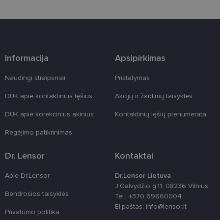
Šie būtinieji slapukai nustatomi automatiškai.
Teikėjas
/
Pavadinimas
Galiojimas
Aprašymas
Domenas
csrftoken
www.lensor.lt
11 mėnesį
Šis slapukas 
4 savaitės
susietas su
Informacija
Apsipirkimas
„Django“
žiniatinklio
kūrimo
platforma,
Naudingi straipsniai
Pristatymas
skirta „Pytho
Jis sukurtas
DUK apie kontaktinius lęšius
Akcijų ir žaidimų taisyklės
siekiant
apsaugoti
svetainę nuo
DUK apie korekcinius akinius
Kontaktinių lęšių prenumerata
tam tikro tip
programinės
Regėjimo patikrinimas
įrangos atak
prieš
žiniatinklio
formas.
Dr. Lensor
Kontaktai
country_ok
www.lensor.lt
1 metai
Apie Dr.Lensor
Dr.Lensor Lietuva
shipping_country
www.lensor.lt
1 metai
J.Galvydžio g.11, 08236 Vilnius
Bendrosios taisyklės
clientId
www.lensor.lt
1 metai
Slapukas
Tel.: +370 69660004
naudojamas
El.paštas: info@lensor.lt
unikaliems
Privatumo politika
vartotojams