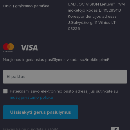
atskirti,
UAB „OC VISION Lietuva“, PVM
Pinigų grąžinimo paraiška
atsitiktinai
sugeneruotą
mokėtojo kodas LT115289113
numerį
Korespondencijos adresas:
priskiriant
kliento
J.Galvydžio g. 11 Vilnius LT-
identifikatori
08236
Patobulinant
svetainės
našumą ir
funkcionalu
ji yra
naudojama
vartotojo
patirčiai
Naujienas ir geriausius pasiūlymus visada sužinokite pirmi!
pagerinti.
Įveskite el.pašto adresą
CookieScriptConsent
11 mėnesį
Šį slapuką
CookieScript
3 savaitės
„Cookie-
www.lensor.lt
Script.com“
paslauga
naudoja
Pateikdami savo elektroninio pašto adresą, jūs sutinkate su
lankytojų
slapukų
mūsų privatumo politika
sutikimo
nuostatoms
prisiminti.
Užsisakyti gerus pasiūlymus
Būtina, kad
Cookie-
Script.com
slapukų
reklamjuostė
Prekės kaina nurodyta su PVM