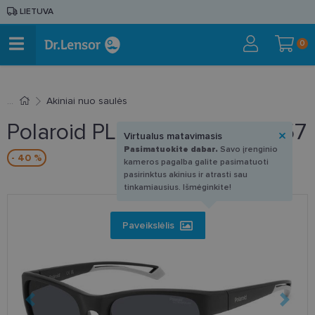
LIETUVA
0
Akiniai nuo saulės
Polaroid PLD 7051S 003/E3 57
Virtualus matavimasis
Pasimatuokite dabar.
Savo įrenginio
- 40 %
kameros pagalba galite pasimatuoti
pasirinktus akinius ir atrasti sau
tinkamiausius. Išmėginkite!
Paveikslėlis