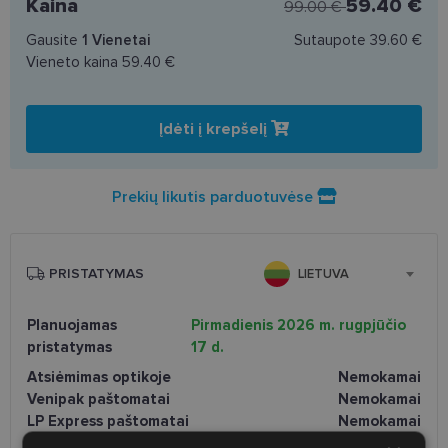
Kaina
59.40 €
99.00 €
Gausite
1
Vienetai
Sutaupote
39.60 €
Vieneto kaina
59.40 €
Įdėti į krepšelį
Prekių likutis parduotuvėse
PRISTATYMAS
LIETUVA
Planuojamas
Pirmadienis 2026 m. rugpjūčio
pristatymas
17 d.
Atsiėmimas optikoje
Nemokamai
Venipak paštomatai
Nemokamai
LP Express paštomatai
Nemokamai
DPD paštomatai
Nemokamai