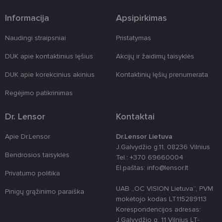
Teikėjas
/
Pavadinimas
Galiojimas
Aprašymas
Domenas
Informacija
Apsipirkimas
csrftoken
www.lensor.lt
11 mėnesį
Šis slapukas 
4 savaitės
susietas su
„Django“
Naudingi straipsniai
Pristatymas
žiniatinklio
kūrimo
DUK apie kontaktinius lęšius
Akcijų ir žaidimų taisyklės
platforma,
skirta „Pytho
Jis sukurtas
DUK apie korekcinius akinius
Kontaktinių lęšių prenumerata
siekiant
apsaugoti
svetainę nuo
Regėjimo patikrinimas
tam tikro tip
programinės
įrangos atak
Dr. Lensor
Kontaktai
prieš
žiniatinklio
formas.
Apie Dr.Lensor
Dr.Lensor Lietuva
J.Galvydžio g.11, 08236 Vilnius
country_ok
www.lensor.lt
1 metai
Bendrosios taisyklės
Tel.: +370 69660004
shipping_country
www.lensor.lt
1 metai
El.paštas: info@lensor.lt
Privatumo politika
clientId
www.lensor.lt
1 metai
Slapukas
naudojamas
UAB „OC VISION Lietuva“, PVM
unikaliems
Pinigų grąžinimo paraiška
vartotojams
mokėtojo kodas LT115289113
atskirti,
Korespondencijos adresas:
atsitiktinai
sugeneruotą
J.Galvydžio g. 11 Vilnius LT-