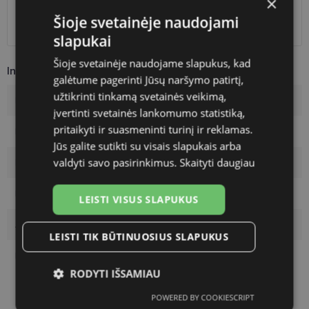
×
Omniva paštomatai
0.50 €
Šioje svetainėje naudojami
DPD kurjeris
Nemokamai
slapukai
Šioje svetainėje naudojame slapukus, kad
Informacija apie prekę
galėtume pagerinti Jūsų naršymo patirtį,
užtikrinti tinkamą svetainės veikimą,
Prekės ženklas
POLAROID
įvertinti svetainės lankomumo statistiką,
pritaikyti ir suasmeninti turinį ir reklamas.
Rėmelio dydis
57
Jūs galite sutikti su visais slapukais arba
valdyti savo pasirinkimus.
Skaityti daugiau
Rėmo spalva
black
Rėmelio medžiaga
Plastmasinis
LEISTI VISUS SLAPUKUS
Auditorija
Vyrams
LEISTI TIK BŪTINUOSIUS SLAPUKUS
Lęšio plotis
57
RODYTI IŠSAMIAU
POWERED BY COOKIESCRIPT
Būtinieji
Statistikos
Rinkodaros