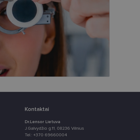
įsta Jūsų įrenginį,
i. Šie slapukai
ūrimo platforma,
tainę nuo tam tikro
ormas.
, atsitiktinai
iui. Patobulinant
ma vartotojo
Kontaktai
ankytojų slapukų
-Script.com slapukų
Dr.Lensor Lietuva
J.Galvydžio g.11, 08236 Vilnius
Tel.: +370 69660004