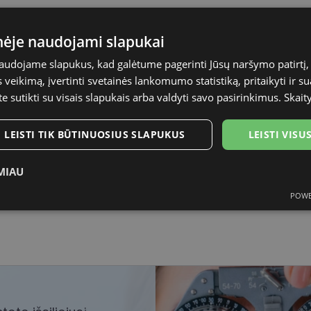
inėje naudojami slapukai
POLAROID
naudojame slapukus, kad galėtume pagerinti Jūsų naršymo patirtį, 
62
veikimą, įvertinti svetainės lankomumo statistiką, pritaikyti ir su
te sutikti su visais slapukais arba valdyti savo pasirinkimus.
Skait
black
LEISTI TIK BŪTINUOSIUS SLAPUKUS
LEISTI VIS
Plastmasinis
Vyrams
MIAU
POWE
62
ukai
Statistikos slapukai
Rinkodaros slapukai
Funk
tinieji slapukai
Statistikos slapukai
Rinkodaros slapukai
Funkciniai slapu