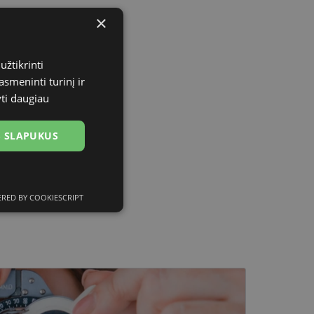
×
užtikrinti
asmeninti turinį ir
yti daugiau
US SLAPUKUS
RED BY COOKIESCRIPT
ciniai slapukai
kai