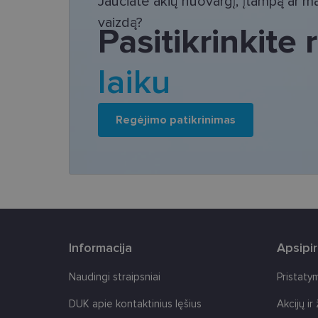
Jaučiate akių nuovargį, įtampą ar mat
Šie slapukai yra būtin
vaizdą?
tačiau neatskleidžia 
Pasitikrinkite
saugomi Jūsų įrenginyj
Šie būtinieji slapuka
laiku
Pavadinimas
csrftoken
Regėjimo patikrinimas
country_ok
shipping_country
clientId
Informacija
Apsipi
CookieScriptConse
Naudingi straipsniai
Pristaty
DUK apie kontaktinius lęšius
Akcijų ir