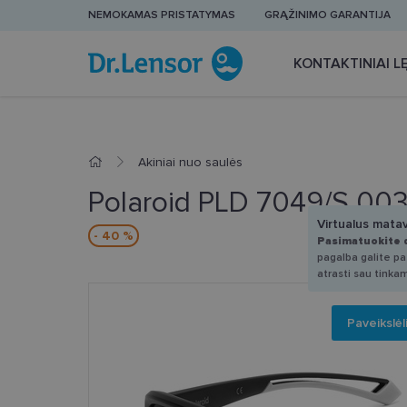
NEMOKAMAS PRISTATYMAS
GRĄŽINIMO GARANTIJA
KONTAKTINIAI LĘ
Akiniai nuo saulės
Polaroid PLD 7049/S 00
Virtualus mata
- 40 %
Pasimatuokite 
pagalba galite pas
atrasti sau tinka
Paveikslėl