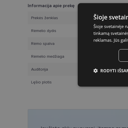
Informacija apie prekę
Šioje sveta
Prekės ženklas
Šioje svetainėje 
Rėmelio dydis
tinkamą svetainės 
reklamas. Jūs gali
Rėmo spalva
Rėmelio medžiaga
Auditorija
RODYTI IŠSA
Lęšio plotis
Būtinieji slap
Bū