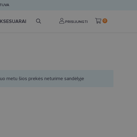
ETUVA
KSESUARAI
0
PRISIJUNGTI
iuo metu šios prekės neturime sandėlyje