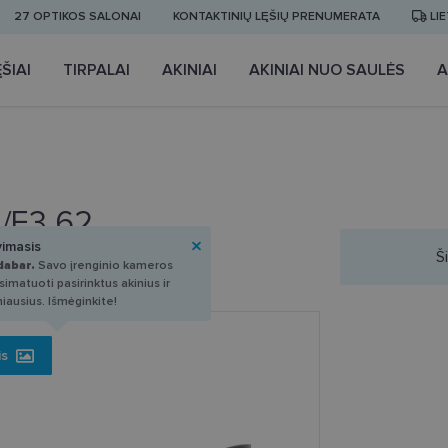
27 OPTIKOS SALONAI
KONTAKTINIŲ LĘŠIŲ PRENUMERATA
LI
ŠIAI
TIRPALAI
AKINIAI
AKINIAI NUO SAULĖS
A
3/E3 62
vimasis
Š
dabar.
Savo įrenginio kameros
imatuoti pasirinktus akinius ir
miausius. Išmėginkite!
is