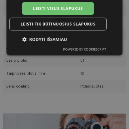
LEISTI VISUS SLAPUKUS
Rėmelio dydis
M
Rėmo spalva
black
LEISTI TIK BŪTINUOSIUS SLAPUKUS
Rėmelio medžiaga
Plastmasinis
RODYTI IŠSAMIAU
Auditorija
Moterims
POWERED BY COOKIESCRIPT
Būtinieji
Statistikos
Rinkodaros
slapukai
slapukai
slapukai
Lęšio plotis
51
Tarpnosės plotis, mm
19
Funkciniai slapukai
Lens coating
Poliarizuotas
Būtinieji slapukai
Statistikos slapukai
Rinkodaros slapukai
Funkciniai slapukai