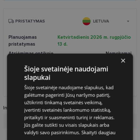
PRISTATYMAS
LIETUVA
Planuojamas
Ketvirtadienis 2026 m. rugpjūčio
pristatymas
13 d.
Atsiėmimas optikoje
Nemokamai
×
Venipak paštomatai
Nemokamai
LP Express paštomatai
Nemokamai
Šioje svetainėje naudojami
DPD paštomatai
Nemokamai
slapukai
Omniva paštomatai
0.50 €
Šioje svetainėje naudojame slapukus, kad
DPD kurjeris
2.60 €
galėtume pagerinti Jūsų naršymo patirtį,
užtikrinti tinkamą svetainės veikimą,
Informacija apie prekę
įvertinti svetainės lankomumo statistiką,
pritaikyti ir suasmeninti turinį ir reklamas.
Prekės ženklas
POLAROID
Jūs galite sutikti su visais slapukais arba
valdyti savo pasirinkimus.
Skaityti daugiau
Rėmelio dydis
51-19