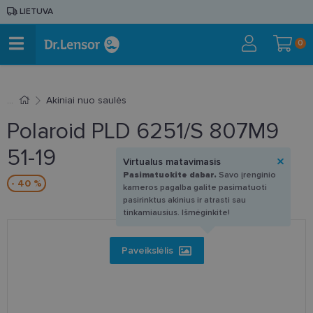
LIETUVA
0
Akiniai nuo saulės
Polaroid PLD 6251/S 807M9
51-19
Virtualus matavimasis
Pasimatuokite dabar.
Savo įrenginio
- 40 %
kameros pagalba galite pasimatuoti
pasirinktus akinius ir atrasti sau
tinkamiausius. Išmėginkite!
Paveikslėlis