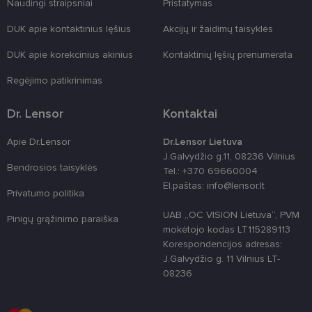
Naudingi straipsniai
Pristatymas
formas.
country_ok
www.lensor.lt
1 metai
DUK apie kontaktinius lęšius
Akcijų ir žaidimų taisyklės
shipping_country
www.lensor.lt
1 metai
DUK apie korekcinius akinius
Kontaktinių lęšių prenumerata
clientId
www.lensor.lt
1 metai
Slapukas
naudojamas
Regėjimo patikrinimas
unikaliems
vartotojams
atskirti,
Dr. Lensor
Kontaktai
atsitiktinai
sugeneruotą
numerį
Apie Dr.Lensor
Dr.Lensor Lietuva
priskiriant
kliento
J.Galvydžio g.11, 08236 Vilnius
identifikatori
Bendrosios taisyklės
Tel.: +370 69660004
Patobulinant
svetainės
El.paštas: info@lensor.lt
Privatumo politika
našumą ir
funkcionalu
ji yra
UAB „OC VISION Lietuva“, PVM
Pinigų grąžinimo paraiška
naudojama
mokėtojo kodas LT115289113
vartotojo
patirčiai
Korespondencijos adresas:
pagerinti.
J.Galvydžio g. 11 Vilnius LT-
CookieScriptConsent
11 mėnesį
Šį slapuką
08236
CookieScript
3 savaitės
„Cookie-
www.lensor.lt
Script.com“
paslauga
naudoja