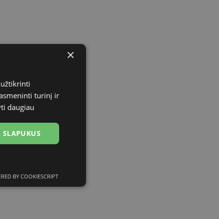
×
užtikrinti
asmeninti turinį ir
yti daugiau
US SLAPUKUS
RED BY COOKIESCRIPT
ciniai slapukai