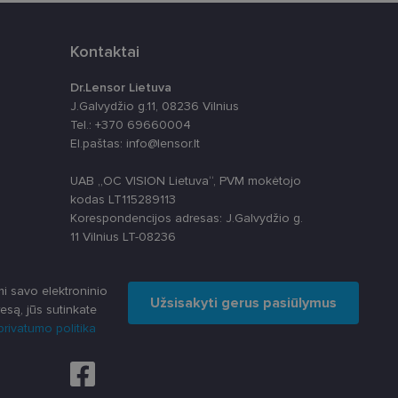
Kontaktai
Dr.Lensor Lietuva
J.Galvydžio g.11, 08236 Vilnius
Tel.: +370 69660004
El.paštas: info@lensor.lt
apie tai, kaip
rią galutinis
svetainėje.
UAB „OC VISION Lietuva“, PVM mokėtojo
alytics“ - tai
paslaugos
kodas LT115289113
 nustatytų, ar
s skiriant
Korespondencijos adresas: J.Galvydžio g.
ų. Ji įtraukiama į
skaičiuojant
11 Vilnius LT-08236
apie tai, kaip
izės ataskaitoms.
rią galutinis
svetainėje.
anso būseną.
i savo elektroninio
ių kaip trečiųjų
Užsisakyti gerus pasiūlymus
ų svetainę
esą, jūs sutinkate
rivatumo politika