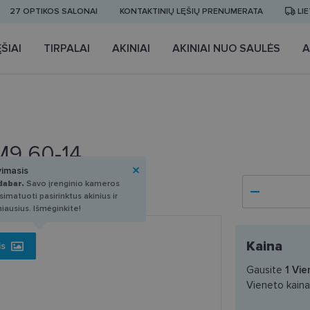
27 OPTIKOS SALONAI
KONTAKTINIŲ LĘŠIŲ PRENUMERATA
LI
ŠIAI
TIRPALAI
AKINIAI
AKINIAI NUO SAULĖS
A
M9 60-14
vimasis
dabar.
Savo įrenginio kameros
imatuoti pasirinktus akinius ir
miausius. Išmėginkite!
Kaina
is
Gausite
1
Vie
Vieneto kain