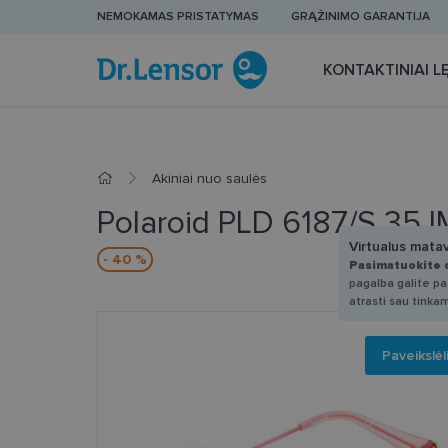
NEMOKAMAS PRISTATYMAS
GRĄŽINIMO GARANTIJA
KONTAKTINIAI LĘ
Akiniai nuo saulės
Polaroid PLD 6187/S 35J
Virtualus mata
- 40 %
Pasimatuokite 
pagalba galite pas
atrasti sau tinka
Paveikslėl