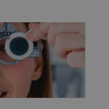
kai
įsta Jūsų įrenginį,
i. Šie slapukai
ūrimo platforma,
tainę nuo tam tikro
ormas.
, atsitiktinai
iui. Patobulinant
ma vartotojo
ankytojų slapukų
-Script.com slapukų