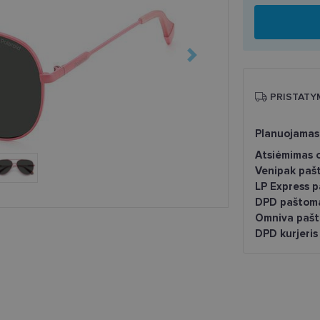
PRISTATY
Planuojamas
Atsiėmimas o
Venipak paš
LP Express 
DPD paštom
Omniva pašt
DPD kurjeris