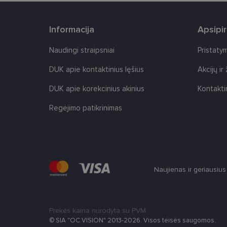
Informacija
Apsipi
Naudingi straipsniai
Pristaty
Tei
DUK apie kontaktinius lęšius
Akcijų ir
Pavadinimas
Do
Pavadinimas
_gcl_au
DUK apie korekcinius akinius
Kontakti
Goo
.len
_ga
Regėjimo patikrinimas
test_cookie
Goo
.do
IDE
Goo
.do
_ga_2507GF1K8X
_fbp
Met
Naujienas ir geriausiu
__kla_id
Inc.
.len
Prekės kaina nurodyta su PVM
© SIA "OC VISION" 2013-2026. Visos teisės saugomos.