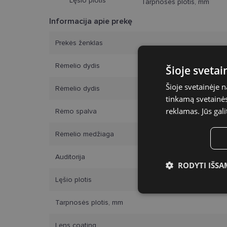
Lęšio plotis
Tarpnosės plotis, mm
Informacija apie prekę
Prekės ženklas
Rėmelio dydis
Šioje sveta
Šioje svetainėje 
Rėmelio dydis
tinkamą svetainės 
reklamas. Jūs gali
Rėmo spalva
Rėmelio medžiaga
Auditorija
RODYTI IŠSA
Lęšio plotis
Būtinieji slap
Tarpnosės plotis, mm
Lens coating