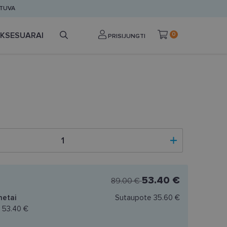
ETUVA
KSESUARAI
0
PRISIJUNGTI
53.40 €
89.00 €
netai
Sutaupote
35.60 €
a
53.40 €