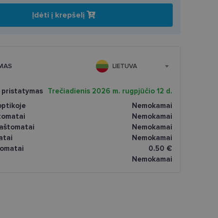
Įdėti į krepšelį
MAS
LIETUVA
 pristatymas
Trečiadienis 2026 m. rugpjūčio 12 d.
ptikoje
Nemokamai
tomatai
Nemokamai
paštomatai
Nemokamai
atai
Nemokamai
omatai
0.50 €
Nemokamai