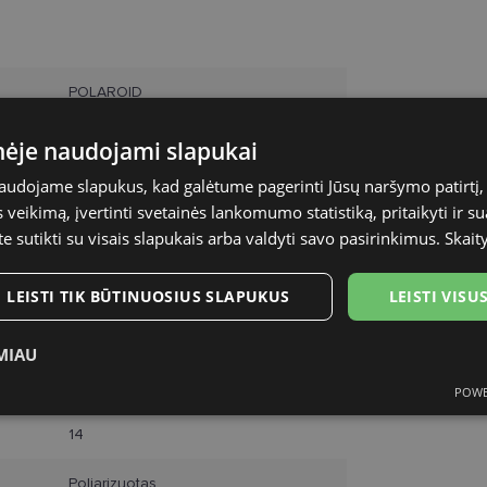
POLAROID
60-14
inėje naudojami slapukai
naudojame slapukus, kad galėtume pagerinti Jūsų naršymo patirtį, 
L
veikimą, įvertinti svetainės lankomumo statistiką, pritaikyti ir su
te sutikti su visais slapukais arba valdyti savo pasirinkimus.
Skait
pink
Metalas
LEISTI TIK BŪTINUOSIUS SLAPUKUS
LEISTI VIS
Moterims
MIAU
60
POWE
ukai
Statistikos slapukai
Rinkodaros slapukai
Funk
14
Poliarizuotas