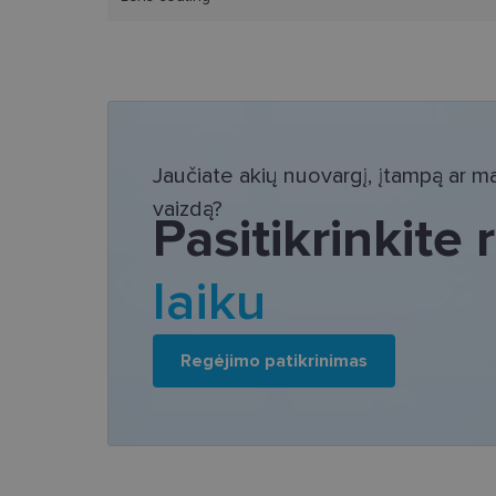
Bū
Šie slapukai yra būtin
tačiau neatskleidžia 
saugomi Jūsų įrenginyj
Jaučiate akių nuovargį, įtampą ar mat
Šie būtinieji slapuka
vaizdą?
Pasitikrinkite
Pavadinimas
csrftoken
laiku
country_ok
Regėjimo patikrinimas
shipping_country
clientId
CookieScriptConse